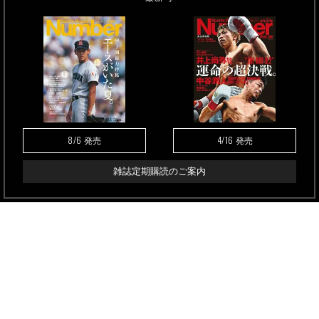
8/6
4/16
発売
発売
雑誌定期購読のご案内