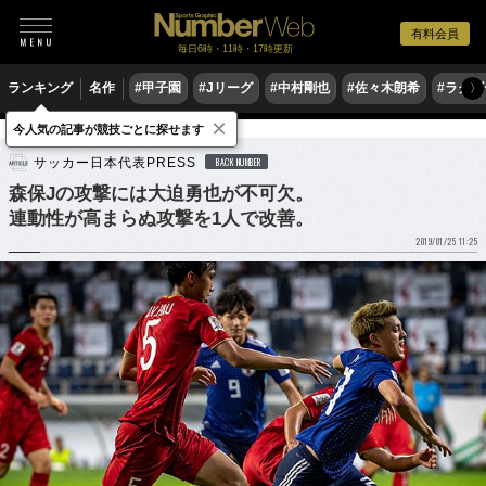
有料会員
毎日6時・11時・17時更新
ランキング
名作
#甲子園
#Jリーグ
#中村剛也
#佐々木朗希
#ラグ
〉
×
今人気の記事が競技ごとに探せます
サッカー
サッカー日本代表
サッカー日本代表PRESS
BACK NUMBER
森保Jの攻撃には大迫勇也が不可欠。
連動性が高まらぬ攻撃を1人で改善。
2019/01/25 11:25