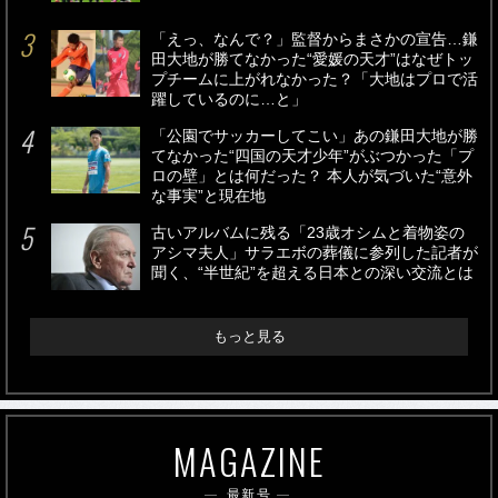
「えっ、なんで？」監督からまさかの宣告…鎌
田大地が勝てなかった“愛媛の天才”はなぜトッ
プチームに上がれなかった？「大地はプロで活
躍しているのに…と」
「公園でサッカーしてこい」あの鎌田大地が勝
てなかった“四国の天才少年”がぶつかった「プ
ロの壁」とは何だった？ 本人が気づいた“意外
な事実”と現在地
古いアルバムに残る「23歳オシムと着物姿の
アシマ夫人」サラエボの葬儀に参列した記者が
聞く、“半世紀”を超える日本との深い交流とは
もっと見る
MAGAZINE
最新号