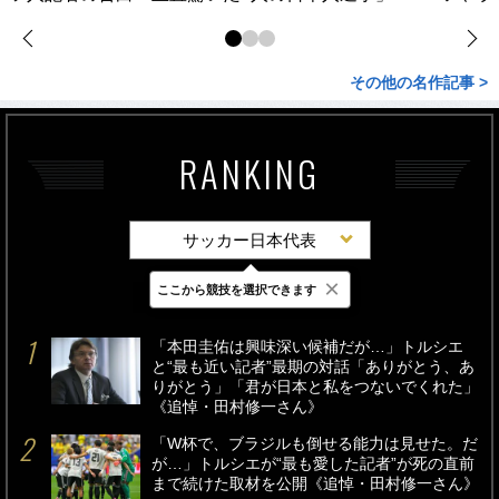
その他の名作記事 >
RANKING
サッカー日本代表
×
ここから競技を選択できます
最新
24時間
週間
「本田圭佑は興味深い候補だが…」トルシエ
と“最も近い記者”最期の対話「ありがとう、あ
りがとう」「君が日本と私をつないでくれた」
《追悼・田村修一さん》
「W杯で、ブラジルも倒せる能力は見せた。だ
が…」トルシエが“最も愛した記者”が死の直前
まで続けた取材を公開《追悼・田村修一さん》