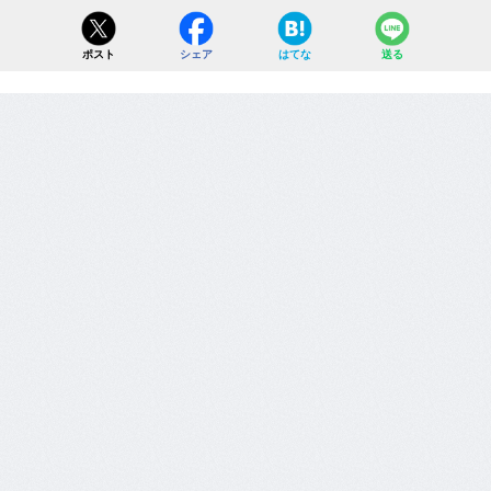
ポスト
シェア
はてな
送る