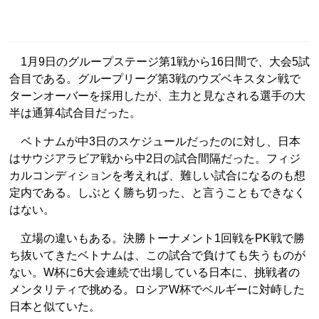
1月9日のグループステージ第1戦から16日間で、大会5試
合目である。グループリーグ第3戦のウズベキスタン戦で
ターンオーバーを採用したが、主力と見なされる選手の大
半は通算4試合目だった。
ベトナムが中3日のスケジュールだったのに対し、日本
はサウジアラビア戦から中2日の試合間隔だった。フィジ
カルコンディションを考えれば、難しい試合になるのも想
定内である。しぶとく勝ち切った、と言うこともできなく
はない。
立場の違いもある。決勝トーナメント1回戦をPK戦で勝
ち抜いてきたベトナムは、この試合で負けても失うものが
ない。W杯に6大会連続で出場している日本に、挑戦者の
メンタリティで挑める。ロシアW杯でベルギーに対峙した
日本と似ていた。