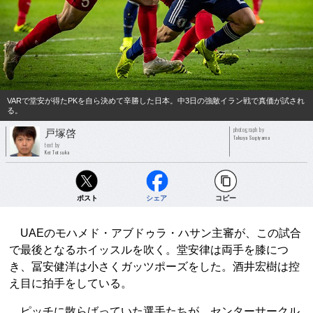
VARで堂安が得たPKを自ら決めて辛勝した日本。中3日の強敵イラン戦で真価が試され
る。
photograph by
戸塚啓
Takuya Sugiyama
text by
Kei Totsuka
ポスト
シェア
コピー
UAEのモハメド・アブドゥラ・ハサン主審が、この試合
で最後となるホイッスルを吹く。堂安律は両手を膝につ
き、冨安健洋は小さくガッツポーズをした。酒井宏樹は控
え目に拍手をしている。
ピッチに散らばっていた選手たちが、センターサークル