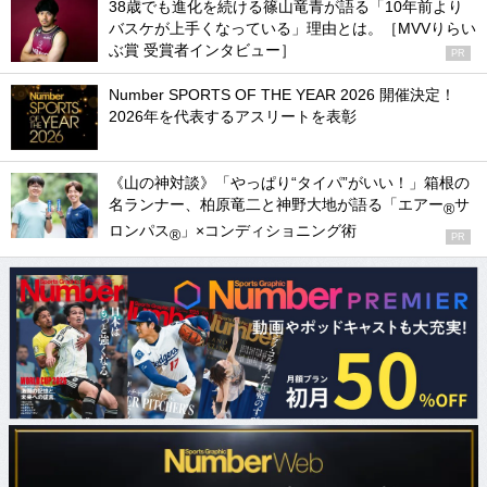
38歳でも進化を続ける篠山竜青が語る「10年前より
バスケが上手くなっている」理由とは。［MVVりらい
ぶ賞 受賞者インタビュー］
PR
Number SPORTS OF THE YEAR 2026 開催決定！
2026年を代表するアスリートを表彰
《山の神対談》「やっぱり“タイパ”がいい！」箱根の
名ランナー、柏原竜二と神野大地が語る「エアー
サ
®
ロンパス
」×コンディショニング術
®
PR