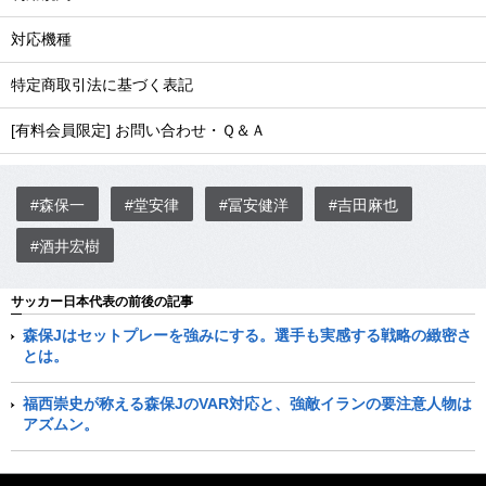
対応機種
特定商取引法に基づく表記
[有料会員限定] お問い合わせ・Ｑ＆Ａ
#森保一
#堂安律
#冨安健洋
#吉田麻也
#酒井宏樹
サッカー日本代表の前後の記事
森保Jはセットプレーを強みにする。選手も実感する戦略の緻密さ
とは。
福西崇史が称える森保JのVAR対応と、強敵イランの要注意人物は
アズムン。