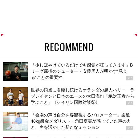
RECOMMEND
「少しぼやけているだけでも感覚が狂ってきます」B
リーグ屈指のシューター・安藤周人が明かす“見え
る”ことの重要性
PR
世界の頂点に君臨し続けるオランダの超人ハリー・ラ
ブレイセンと日本のエースの太田海也「絶対王者から
学ぶこと」《ケイリン国際対談②》
PR
「会場の声は自分を客観視するバロメーター」柔道
48kg級金メダリスト・角田夏実が感じていた声の力
と、声を活かした新たなミッション
PR