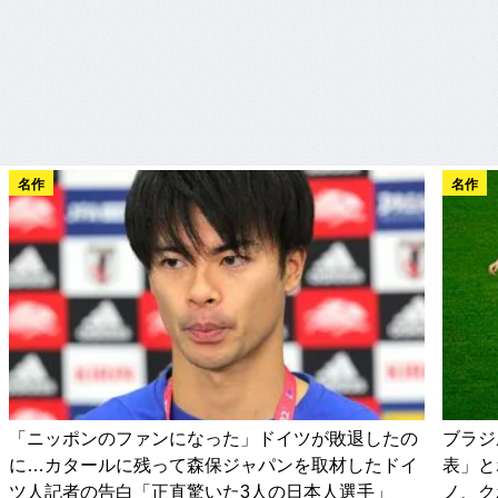
名作
名作
「ニッポンのファンになった」ドイツが敗退したの
ブラジ
に…カタールに残って森保ジャパンを取材したドイ
表」と
ツ人記者の告白「正直驚いた3人の日本人選手」
ノ、ク