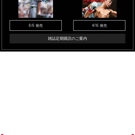
8/6
4/16
発売
発売
雑誌定期購読のご案内