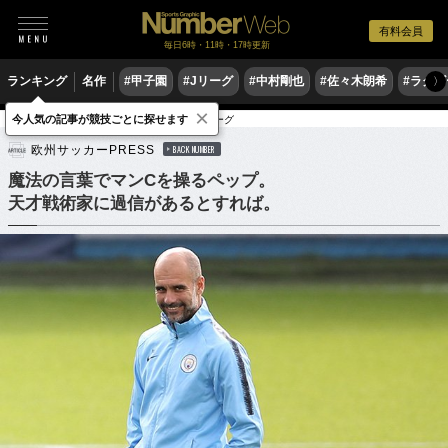
有料会員
毎日6時・11時・17時更新
ランキング
名作
#甲子園
#Jリーグ
#中村剛也
#佐々木朗希
#ラグ
〉
×
今人気の記事が競技ごとに探せます
サッカー
海外サッカー
プレミアリーグ
欧州サッカーPRESS
BACK NUMBER
魔法の言葉でマンCを操るペップ。
天才戦術家に過信があるとすれば。