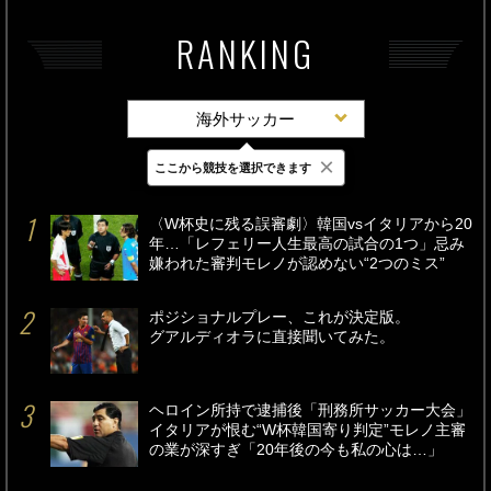
RANKING
海外サッカー
×
ここから競技を選択できます
最新
24時間
週間
〈W杯史に残る誤審劇〉韓国vsイタリアから20
年…「レフェリー人生最高の試合の1つ」忌み
嫌われた審判モレノが認めない“2つのミス”
ポジショナルプレー、これが決定版。
グアルディオラに直接聞いてみた。
ヘロイン所持で逮捕後「刑務所サッカー大会」
イタリアが恨む“W杯韓国寄り判定”モレノ主審
の業が深すぎ「20年後の今も私の心は…」