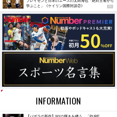
ブレイセンと日本のエースの太田海也「絶対王者から
学ぶこと」《ケイリン国際対談②》
PR
INFORMATION
【バボラの新作】NYの輝きを纏う。「PURE