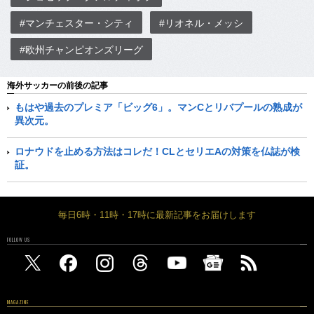
#マンチェスター・シティ
#リオネル・メッシ
#欧州チャンピオンズリーグ
海外サッカーの前後の記事
もはや過去のプレミア「ビッグ6」。マンCとリバプールの熟成が
異次元。
ロナウドを止める方法はコレだ！CLとセリエAの対策を仏誌が検
証。
毎日6時・11時・17時に最新記事をお届けします
FOLLOW US
MAGAZINE