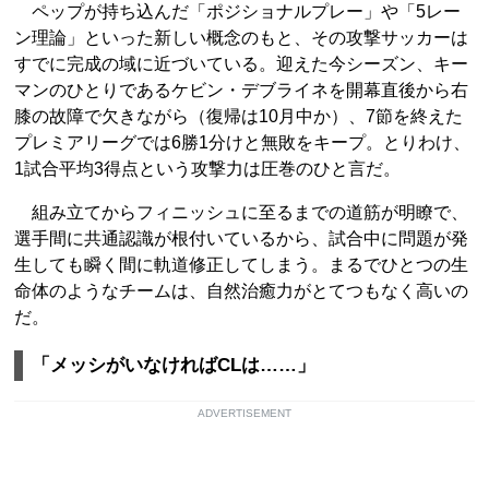
ペップが持ち込んだ「ポジショナルプレー」や「5レー
ン理論」といった新しい概念のもと、その攻撃サッカーは
すでに完成の域に近づいている。迎えた今シーズン、キー
マンのひとりであるケビン・デブライネを開幕直後から右
膝の故障で欠きながら（復帰は10月中か）、7節を終えた
プレミアリーグでは6勝1分けと無敗をキープ。とりわけ、
1試合平均3得点という攻撃力は圧巻のひと言だ。
組み立てからフィニッシュに至るまでの道筋が明瞭で、
選手間に共通認識が根付いているから、試合中に問題が発
生しても瞬く間に軌道修正してしまう。まるでひとつの生
命体のようなチームは、自然治癒力がとてつもなく高いの
だ。
「メッシがいなければCLは……」
ADVERTISEMENT