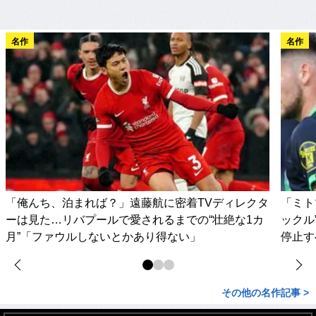
名作
名作
「俺んち、泊まれば？」遠藤航に密着TVディレクタ
「ミト
ーは見た…リバプールで愛されるまでの“壮絶な1カ
ックル
月”「ファウルしないとかあり得ない」
停止す
その他の名作記事 >