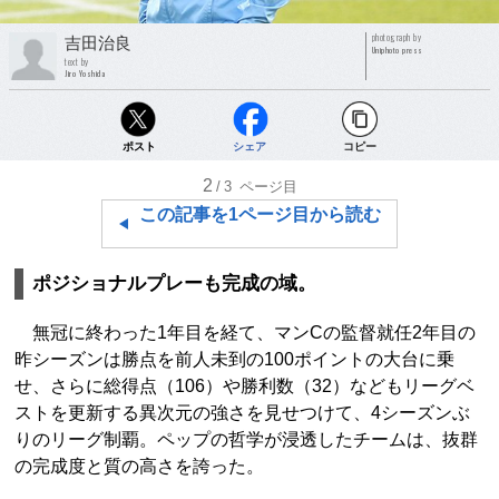
photograph by
吉田治良
Uniphoto press
text by
Jiro Yoshida
ポスト
シェア
コピー
2
/3
ページ目
この記事を1ページ目から読む
ポジショナルプレーも完成の域。
無冠に終わった1年目を経て、マンCの監督就任2年目の
昨シーズンは勝点を前人未到の100ポイントの大台に乗
せ、さらに総得点（106）や勝利数（32）などもリーグベ
ストを更新する異次元の強さを見せつけて、4シーズンぶ
りのリーグ制覇。ペップの哲学が浸透したチームは、抜群
の完成度と質の高さを誇った。