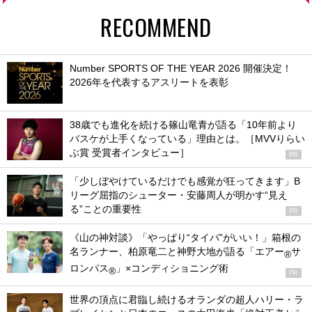
RECOMMEND
Number SPORTS OF THE YEAR 2026 開催決定！
2026年を代表するアスリートを表彰
38歳でも進化を続ける篠山竜青が語る「10年前より
バスケが上手くなっている」理由とは。［MVVりらい
ぶ賞 受賞者インタビュー］
PR
「少しぼやけているだけでも感覚が狂ってきます」B
リーグ屈指のシューター・安藤周人が明かす“見え
る”ことの重要性
PR
《山の神対談》「やっぱり“タイパ”がいい！」箱根の
名ランナー、柏原竜二と神野大地が語る「エアー
サ
®
ロンパス
」×コンディショニング術
®
PR
世界の頂点に君臨し続けるオランダの超人ハリー・ラ