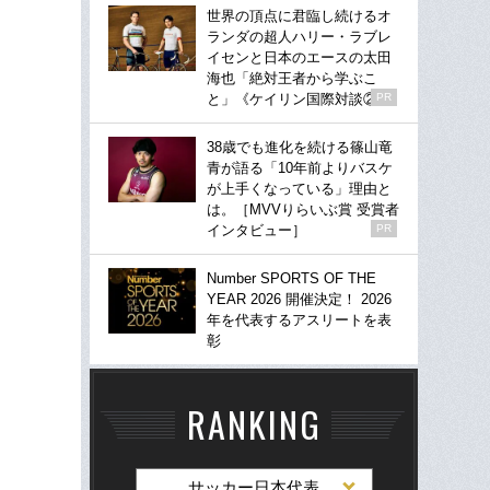
世界の頂点に君臨し続けるオ
ランダの超人ハリー・ラブレ
イセンと日本のエースの太田
海也「絶対王者から学ぶこ
と」《ケイリン国際対談②》
PR
38歳でも進化を続ける篠山竜
青が語る「10年前よりバスケ
が上手くなっている」理由と
は。［MVVりらいぶ賞 受賞者
インタビュー］
PR
Number SPORTS OF THE
YEAR 2026 開催決定！ 2026
年を代表するアスリートを表
彰
RANKING
サッカー日本代表