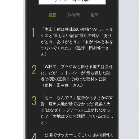
最新
24時間
週間
「本田圭佑は興味深い候補だが…」トル
「
シエと“最も近い記者”最期の対話「あり
シエ
がとう、ありがとう」「君が日本と私を
が
つないでくれた」《追悼・田村修一さ
つ
ん》
ん
「W杯で、ブラジルも倒せる能力は見せ
「
た。だが…」トルシエが“最も愛した記
た。
者”が死の直前まで続けた取材を公開
者”
《追悼・田村修一さん》
《
「えっ、なんで？」監督からまさかの宣
「
告…鎌田大地が勝てなかった“愛媛の天
告…
才”はなぜトップチームに上がれなかっ
才”
た？「大地はプロで活躍しているのに…
た
と」
と
「公園でサッカーしてこい」あの鎌田大
「