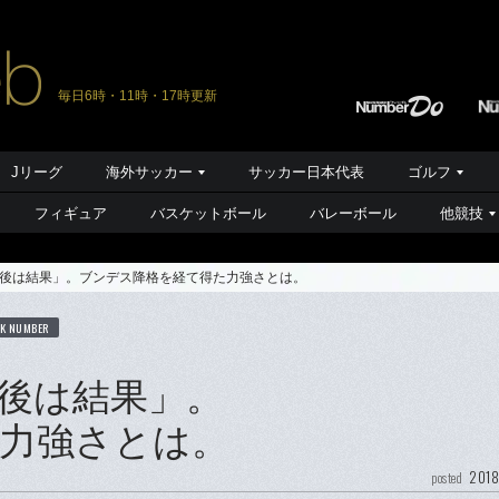
毎日6時・11時・17時更新
Jリーグ
海外サッカー
サッカー日本代表
ゴルフ
フィギュア
バスケットボール
バレーボール
他競技
後は結果」。ブンデス降格を経て得た力強さとは。
K NUMBER
後は結果」。
力強さとは。
2018
posted