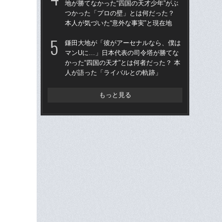
地が勝てなかった“四国の天才少年”がぶ
地が
つかった「プロの壁」とは何だった？
つ
本人が気づいた“意外な事実”と現在地
本人
鎌田大地が「彼がアーセナルなら、僕は
鎌
マンUに…」日本代表の司令塔が勝てな
マ
かった“四国の天才”とは何者だった？ 本
かっ
人が語った「ライバルとの軌跡」
人
もっと見る