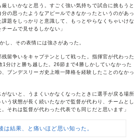
も厳しいかなと思う。すごく強い気持ちで試合に挑もうと
自分の思ったようなアピールできなかったというのがあっ
た課題をしっかりと意識して、もっとやらなくちゃいけな
をチームで見せるしかない」
かし、その表情には強さがあった。
部残留争いをキャプテンとして戦った。指揮官が代わった
敗1分けと勝ち越した。26節まで4勝しかしていなかった
の、ブンデスリーガ史上唯一降格を経験したことのなかっ
スがないと、うまくいかなくなったときに選手が戻る場所
ういう状態が長く続いたなかで監督が代わり、チームとし
た。それは監督が代わった代表でも同じだと思います」
後は結果、と痛いほど思い知った。