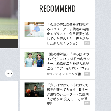
RECOMMEND
「会場の声は自分を客観視す
るバロメーター」柔道48kg級
金メダリスト・角田夏実が感
じていた声の力と、声を活か
した新たなミッション
PR
《山の神対談》「やっぱり“タ
イパ”がいい！」箱根の名ラン
ナー、柏原竜二と神野大地が
語る「エアー
サロンパス
」
®
®
×コンディショニング術
PR
「少しぼやけているだけでも
感覚が狂ってきます」Bリー
グ屈指のシューター・安藤周
人が明かす“見える”ことの重
要性
PR