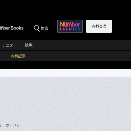
有料会員
検索
テニス
競馬
有料記事
/05/29 07:00