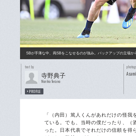
SBが手薄な中、両SBをこなせるのが強み。バックアップの立場
text by
photog
Asam
寺野典子
Noriko Terano
PROFILE
「（内田）篤人くんがあれだけの怪我
ている。でも、当時の僕だったり、（
った。日本代表でそれだけの信頼を得