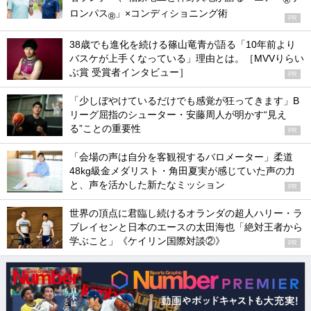
ロンパス
」×コンディショニング術
®
PR
38歳でも進化を続ける篠山竜青が語る「10年前より
バスケが上手くなっている」理由とは。［MVVりらい
ぶ賞 受賞者インタビュー］
PR
「少しぼやけているだけでも感覚が狂ってきます」B
リーグ屈指のシューター・安藤周人が明かす“見え
る”ことの重要性
PR
「会場の声は自分を客観視するバロメーター」柔道
48kg級金メダリスト・角田夏実が感じていた声の力
と、声を活かした新たなミッション
PR
世界の頂点に君臨し続けるオランダの超人ハリー・ラ
ブレイセンと日本のエースの太田海也「絶対王者から
学ぶこと」《ケイリン国際対談②》
PR