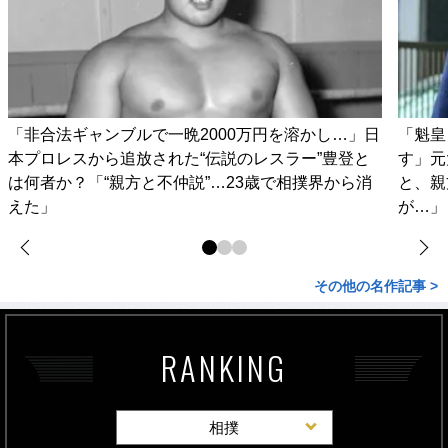
「非合法ギャンブルで一晩2000万円を溶かし…」日
「魁皇
本プロレスから追放された“伝説のレスラー”豊登と
す」元
は何者か？「“親方と不仲説”…23歳で相撲界から消
と、親
えた」
が…」
その他の名作記事 >
RANKING
相撲