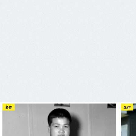
名作
名作