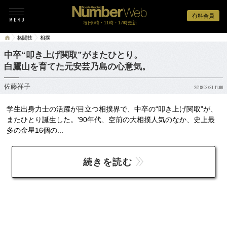
有料会員
毎日6時・11時・17時更新
格闘技
相撲
中卒“叩き上げ関取”がまたひとり。
白鷹山を育てた元安芸乃島の心意気。
佐藤祥子
2018/03/31 11:00
学生出身力士の活躍が目立つ相撲界で、中卒の“叩き上げ関取”が、
またひとり誕生した。'90年代、空前の大相撲人気のなか、史上最
多の金星16個の...
続きを読む