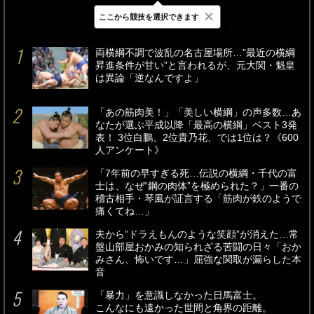
×
ここから競技を選択できます
最新
24時間
週間
両横綱不調で波乱の名古屋場所…”最近の横綱
昇進条件が甘い”と言われるが、元大関・魁皇
は異論「逆なんですよ」
「あの筋肉美！」「美しい横綱」の声多数…あ
なたが選ぶ平成以降「最高の横綱」ベスト3発
表！ 3位白鵬、2位貴乃花、では1位は？《600
人アンケート》
「7年前の早すぎる死…伝説の横綱・千代の富
士は、なぜ“鋼の肉体”を極められた？」一番の
稽古相手・琴風が証言する「筋肉が鉄のようで
痛くてね…」
夫から”ドラえもんのような笑顔”が消えた…常
盤山部屋おかみの知られざる苦闘の日々「おか
みさん、怖いです…」屈強な関取が漏らした本
音
「暴力」を意識しなかった日馬富士。
こんなにも遠かった世間と角界の距離。