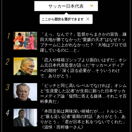
サッカー日本代表
×
ここから競技を選択できます
最新
24時間
週間
「えっ、なんで？」監督からまさかの宣告…鎌
田大地が勝てなかった“愛媛の天才”はなぜトッ
プチームに上がれなかった？「大地はプロで活
躍しているのに…と」
「恋人や移籍ゴシップより面白いはずだ」オシ
ム元日本代表監督が語った“サッカーメディア
への期待”「深く語る必要が…そういうわけ
で、ありがとう」
「ピッチと同じ高いレベルでなければ」オシム
と“生涯愛した記者”が生前に願った日本サッカ
ーメディア論「疑問に答える媒体…それこそ百
科事典だ」
「本田圭佑は興味深い候補だが…」トルシエ
と“最も近い記者”最期の対話「ありがとう、あ
りがとう」「君が日本と私をつないでくれた」
《追悼・田村修一さん》