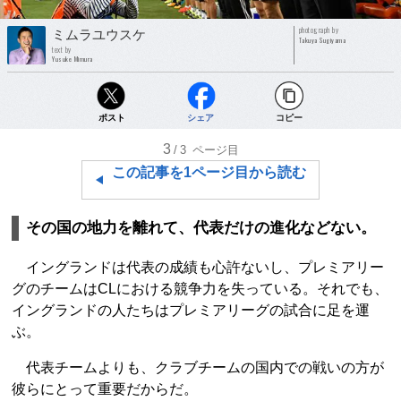
photograph by
ミムラユウスケ
Takuya Sugiyama
text by
Yusuke Mimura
ポスト
シェア
コピー
3
/3
ページ目
この記事を1ページ目から読む
その国の地力を離れて、代表だけの進化などない。
イングランドは代表の成績も心許ないし、プレミアリー
グのチームはCLにおける競争力を失っている。それでも、
イングランドの人たちはプレミアリーグの試合に足を運
ぶ。
代表チームよりも、クラブチームの国内での戦いの方が
彼らにとって重要だからだ。