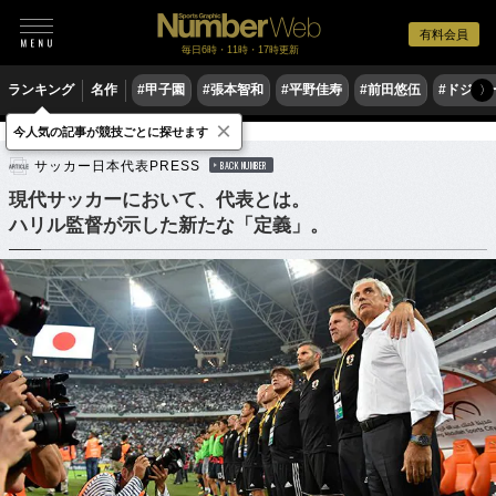
有料会員
毎日6時・11時・17時更新
ランキング
名作
#甲子園
#張本智和
#平野佳寿
#前田悠伍
#ドジャ
〉
×
今人気の記事が競技ごとに探せます
サッカー
サッカー日本代表
サッカー日本代表PRESS
BACK NUMBER
現代サッカーにおいて、代表とは。
ハリル監督が示した新たな「定義」。