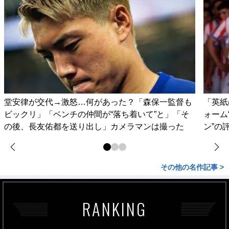
堂安律が交代→激怒…何があった？「森保一監督も
「英紙
ビックリ」「ベンチの仲間が“落ち着いて”と」「そ
ォーム
の後、長友佑都を送り出し」カメラマンは撮った
ン”の
その他の名作記事 >
RANKING