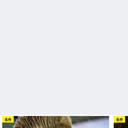
名作
名作