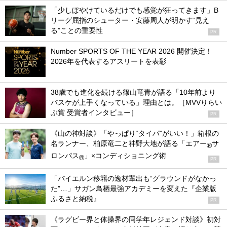
「少しぼやけているだけでも感覚が狂ってきます」B
リーグ屈指のシューター・安藤周人が明かす“見え
る”ことの重要性
PR
Number SPORTS OF THE YEAR 2026 開催決定！
2026年を代表するアスリートを表彰
38歳でも進化を続ける篠山竜青が語る「10年前より
バスケが上手くなっている」理由とは。［MVVりらい
ぶ賞 受賞者インタビュー］
PR
《山の神対談》「やっぱり“タイパ”がいい！」箱根の
名ランナー、柏原竜二と神野大地が語る「エアー
サ
®
ロンパス
」×コンディショニング術
®
PR
「バイエルン移籍の逸材輩出も“グラウンドがなかっ
た”…」サガン鳥栖最強アカデミーを変えた『企業版
ふるさと納税』
PR
《ラグビー界と体操界の同学年レジェンド対談》初対