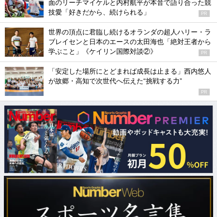
面のリーチマイケルと内村航平が本音で語り合った競
技愛「好きだから、続けられる」
PR
世界の頂点に君臨し続けるオランダの超人ハリー・ラ
ブレイセンと日本のエースの太田海也「絶対王者から
学ぶこと」《ケイリン国際対談②》
PR
「安定した場所にとどまれば成長は止まる」西内悠人
が故郷・高知で次世代へ伝えた“挑戦する力”
PR