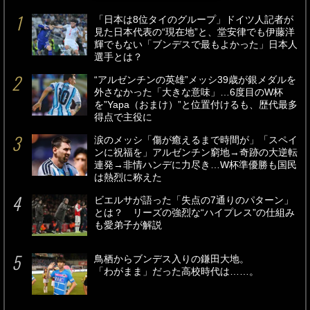
「日本は8位タイのグループ」ドイツ人記者が
見た日本代表の“現在地”と、堂安律でも伊藤洋
輝でもない「ブンデスで最もよかった」日本人
選手とは？
“アルゼンチンの英雄”メッシ39歳が銀メダルを
外さなかった「大きな意味」…6度目のW杯
を”Yapa（おまけ）”と位置付けるも、歴代最多
得点で主役に
涙のメッシ「傷が癒えるまで時間が」「スペイ
ンに祝福を」アルゼンチン窮地→奇跡の大逆転
連発→非情ハンデに力尽き…W杯準優勝も国民
は熱烈に称えた
ビエルサが語った「失点の7通りのパターン」
とは？ リーズの強烈な“ハイプレス”の仕組み
も愛弟子が解説
鳥栖からブンデス入りの鎌田大地。
「わがまま」だった高校時代は……。