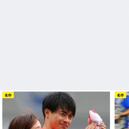
名作
名作