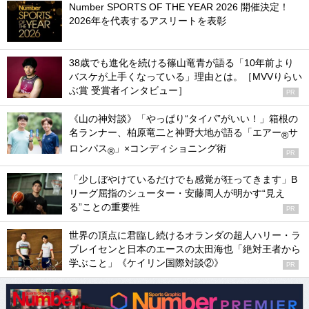
Number SPORTS OF THE YEAR 2026 開催決定！
2026年を代表するアスリートを表彰
38歳でも進化を続ける篠山竜青が語る「10年前より
バスケが上手くなっている」理由とは。［MVVりらい
ぶ賞 受賞者インタビュー］
PR
《山の神対談》「やっぱり“タイパ”がいい！」箱根の
名ランナー、柏原竜二と神野大地が語る「エアー
サ
®
ロンパス
」×コンディショニング術
®
PR
「少しぼやけているだけでも感覚が狂ってきます」B
リーグ屈指のシューター・安藤周人が明かす“見え
る”ことの重要性
PR
世界の頂点に君臨し続けるオランダの超人ハリー・ラ
ブレイセンと日本のエースの太田海也「絶対王者から
学ぶこと」《ケイリン国際対談②》
PR