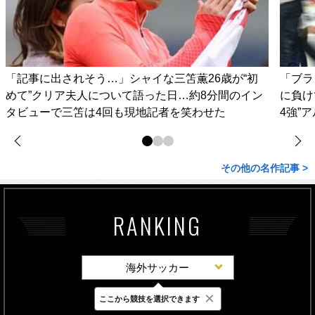
「記事に出されそう…」シャイな三笘薫26歳が“初
「ブラ
めて”クリア夫人について語った日…約8分間のイン
に負け
タビューで三笘は4回も現地記者を笑わせた
4強”
その他の名作記事 >
RANKING
海外サッカー
×
ここから競技を選択できます
最新
24時間
週間