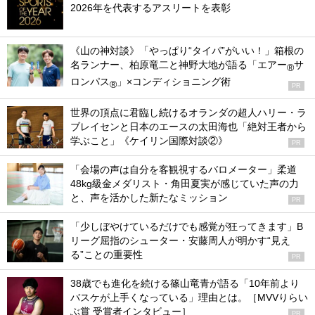
2026年を代表するアスリートを表彰
《山の神対談》「やっぱり“タイパ”がいい！」箱根の
名ランナー、柏原竜二と神野大地が語る「エアー
サ
®
ロンパス
」×コンディショニング術
®
PR
世界の頂点に君臨し続けるオランダの超人ハリー・ラ
ブレイセンと日本のエースの太田海也「絶対王者から
学ぶこと」《ケイリン国際対談②》
PR
「会場の声は自分を客観視するバロメーター」柔道
48kg級金メダリスト・角田夏実が感じていた声の力
と、声を活かした新たなミッション
PR
「少しぼやけているだけでも感覚が狂ってきます」B
リーグ屈指のシューター・安藤周人が明かす“見え
る”ことの重要性
PR
38歳でも進化を続ける篠山竜青が語る「10年前より
バスケが上手くなっている」理由とは。［MVVりらい
ぶ賞 受賞者インタビュー］
PR