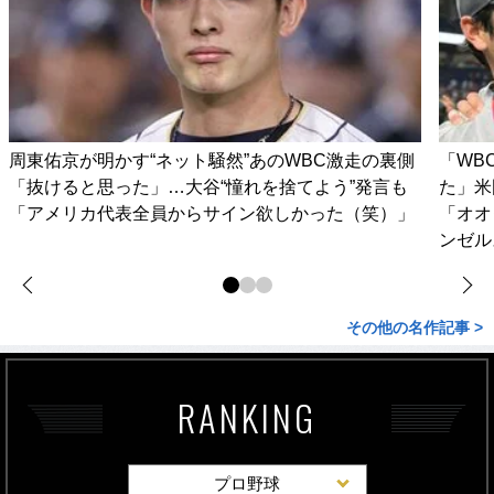
周東佑京が明かす“ネット騒然”あのWBC激走の裏側
「WB
「抜けると思った」…大谷“憧れを捨てよう”発言も
た」米
「アメリカ代表全員からサイン欲しかった（笑）」
「オオ
ンゼル
その他の名作記事 >
RANKING
プロ野球