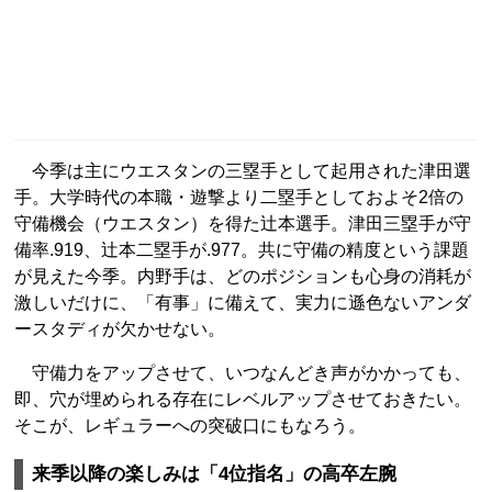
今季は主にウエスタンの三塁手として起用された津田選
手。大学時代の本職・遊撃より二塁手としておよそ2倍の
守備機会（ウエスタン）を得た辻本選手。津田三塁手が守
備率.919、辻本二塁手が.977。共に守備の精度という課題
が見えた今季。内野手は、どのポジションも心身の消耗が
激しいだけに、「有事」に備えて、実力に遜色ないアンダ
ースタディが欠かせない。
守備力をアップさせて、いつなんどき声がかかっても、
即、穴が埋められる存在にレベルアップさせておきたい。
そこが、レギュラーへの突破口にもなろう。
来季以降の楽しみは「4位指名」の高卒左腕