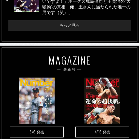
いですよ！」ホークス城島健司と王貞治の“大
騒動”の真相「俺、王さんに当たられた唯一の
男です（笑）」
もっと見る
MAGAZINE
最新号
8/6
4/16
発売
発売