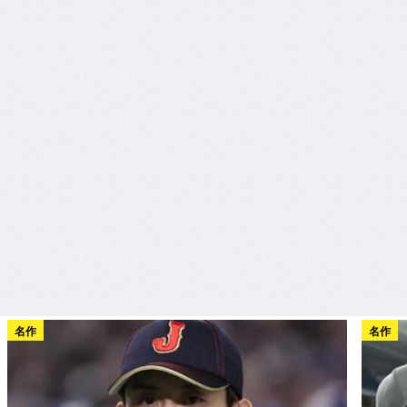
名作
名作