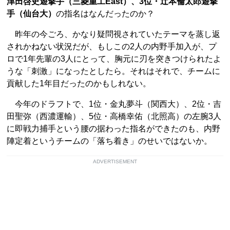
津田啓史遊撃手（三菱重工East）、3位・辻本倫太郎遊撃
手（仙台大）
の指名はなんだったのか？
昨年の今ごろ、かなり疑問視されていたテーマを蒸し返
されかねない状況だが、もしこの2人の内野手加入が、プ
ロで1年先輩の3人にとって、胸元に刃を突きつけられたよ
うな「刺激」になったとしたら。それはそれで、チームに
貢献した1年目だったのかもしれない。
今年のドラフトで、1位・金丸夢斗（関西大）、2位・吉
田聖弥（西濃運輸）、5位・高橋幸佑（北照高）の左腕3人
に即戦力捕手という腰の据わった指名ができたのも、内野
陣定着というチームの「落ち着き」のせいではないか。
ADVERTISEMENT