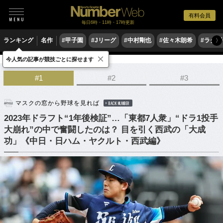
有料会員
毎日6時・11時・17時更新
ランキング
名作
#甲子園
#Jリーグ
#中村剛也
#佐々木朗希
#ラグ
〉
×
今人気の記事が競技ごとに探せます
野球
プロ野球
ドラフト会議
#1
#2
#3
マスクの窓から野球を見れば
BACK NUMBER
2023年ドラフト“1年後検証”…「東都7人衆」“ドラ1投手
大崩れ”の中で奮闘したのは？ 目を引く西武の「大成
功」《中日・日ハム・ヤクルト・西武編》