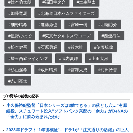
#辻本倫太朗
#福田幸之介
#土生翔太
#加藤竜馬
#北海道日本ハムファイターズ
#細野晴希
#進藤勇也
#宮崎一樹
#明瀬諒介
#星野ひので
#東京ヤクルトスワローズ
#西舘昂汰
#松本健吾
#石原勇輝
#鈴木叶
#伊藤琉偉
#埼玉西武ライオンズ
#武内夏暉
#上田大河
#杉山遥希
#成田晴風
#宮澤太成
#村田怜音
#糸川亮太
プロ野球の前後の記事
小久保裕紀監督「日本シリーズは3敗できる」の落とし穴…“有原
続投、スチュワート投入”ソフトバンク采配の「余力」がDeNAの
「全力」に飲み込まれたわけ
2023年ドラフト“1年後検証”…ドラ1が「注文通りの活躍」の巨人