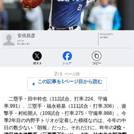
photograph by
安倍昌彦
JIJI PRESS
text by
Masahiko Abe
ポスト
シェア
コピー
2
/5
ページ目
この記事を1ページ目から読む
二塁手・田中幹也（112試合、打率.224、守備
率.991）、三塁手・福永裕基（111試合・打率.306）、遊
撃手・村松開人（109試合・打率.275・守備率.988）。今
季2年目の内野手トリオが定着した模様なのは、今年の中
日の数少ない「朗報」だった。それだけに、昨年の
2位・