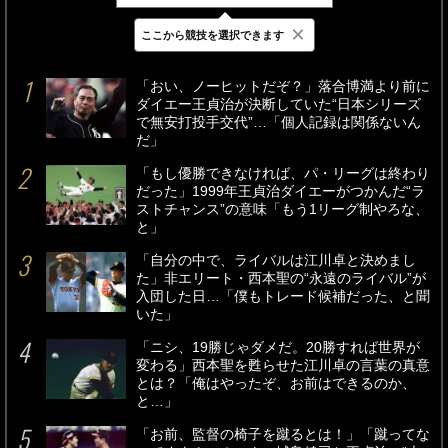
×
ここから競技を選択できます
最新
24時間
週間
「おい、ノーヒットだぞ？」落合博満より前に
ダイエー王貞治が決断していた“日本シリーズ
で無安打投手交代”…「個人記録は関係ないん
だ」
「もし優勝できなければ、パ・リーグは終わり
だった」1999年王貞治ダイエーがつかんだ“ラ
ストチャンス”の意味「もう1リーグ制やろな、
と」
「自分の中で、ライバルは江川卓と決めまし
た」非エリート・西本聖の“永遠のライバル”が
入団した日…「僕もトレード候補だった、と聞
いた」
「ニシ、19勝じゃダメだ。20勝すれば世界が
変わる」西本聖を甦らせた江川卓の言葉の真意
とは？「俺はやったぞ、お前はできるのか、
と…」
「お前、監督の椅子を蹴るとは！」「蹴ってな