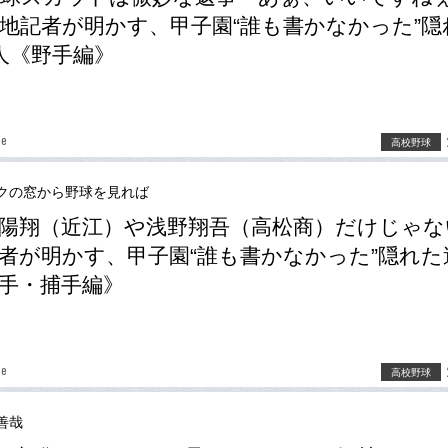
地記者が明かす、甲子園“誰も書かなかった”隠
人《野手編》
be
高校野球
クの窓から野球を見れば
陽翔（近江）や浅野翔吾（高松商）だけじゃな
者が明かす、甲子園“誰も書かなかった”隠れた
手・捕手編》
be
高校野球
善哉