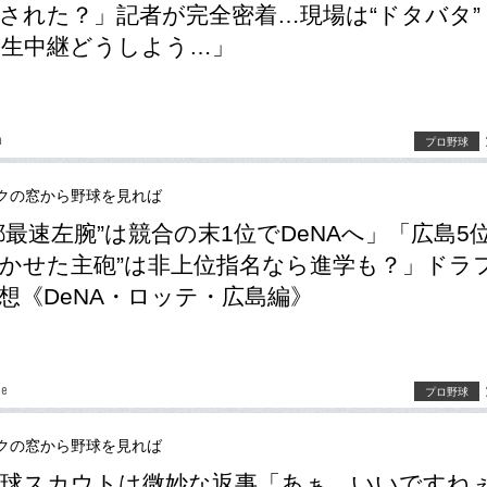
された？」記者が完全密着…現場は“ドタバタ”
生中継どうしよう…」
a
プロ野球
クの窓から野球を見れば
都最速左腕”は競合の末1位でDeNAへ」「広島5位
かせた主砲”は非上位指名なら進学も？」ドラ
想《DeNA・ロッテ・広島編》
be
プロ野球
クの窓から野球を見れば
球スカウトは微妙な返事「あぁ、いいですね