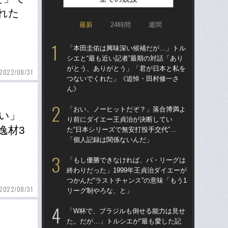
れた
最新
24時間
週間
「本田圭佑は興味深い候補だが…」トル
「ア
シエと“最も近い記者”最期の対話「あり
球
がとう、ありがとう」「君が日本と私を
す“
2022/08/31
つないでくれた」《追悼・田村修一さ
た…
ん》
らD
「おい、ノーヒットだぞ？」落合博満よ
「
い」
り前にダイエー王貞治が決断してい
で
逸材3
た“日本シリーズで無安打投手交代”…
を
「個人記録は関係ないんだ」
は
「もし優勝できなければ、パ・リーグは
「
終わりだった」1999年王貞治ダイエーが
コー
つかんだ“ラストチャンス”の意味「もう1
人に
2022/08/31
リーグ制やろな、と」
で
「W杯で、ブラジルも倒せる能力は見せ
「
た。だが…」トルシエが“最も愛した記
り