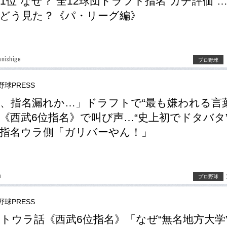
1位”なぜ？ 全12球団ドラフト指名“ガチ評価”
どう見た？《パ・リーグ編》
nishige
プロ野球
野球PRESS
、指名漏れか…」ドラフトで“最も嫌われる言葉
《西武6位指名》で叫び声…“史上初でドタバタ
指名ウラ側「ガリバーやん！」
a
プロ野球
野球PRESS
トウラ話《西武6位指名》「なぜ“無名地方大学