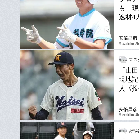
も…現
逸材4
安倍昌彦
Masahiko A
マス
「山田
現地記
人《投
安倍昌彦
Masahiko A
野球