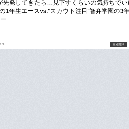
が先発してきたら…見下すくらいの気持ちでい
の1年生エースvs.“スカウト注目”智弁学園の3
ガー
hara
高校野球