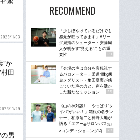
…谷繁
RECOMMEND
「少しぼやけているだけでも
2023/11/03
感覚が狂ってきます」Bリー
グ屈指のシューター・安藤周
人が明かす“見える”ことの重
要性
PR
”か
「会場の声は自分を客観視す
”村田
るバロメーター」柔道48kg級
金メダリスト・角田夏実が感
じていた声の力と、声を活か
した新たなミッション
PR
《山の神対談》「やっぱり“タ
2023/10/29
イパ”がいい！」箱根の名ラン
ナー、柏原竜二と神野大地が
語る「エアー
サロンパス
」
®
®
×コンディショニング術
PR
”の男