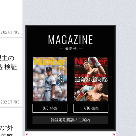
2024/11/08
MAGAZINE
最新号
盟主の
を検証
2023/11/09
8/6
4/16
発売
発売
雑誌定期購読のご案内
の“外