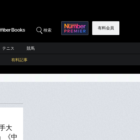
有料会員
検索
テニス
競馬
有料記事
投手大
」《中