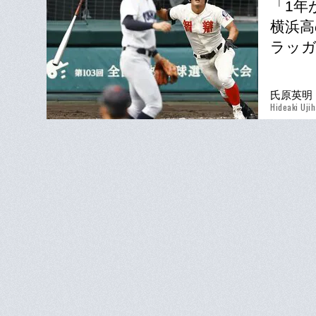
「1年
横浜高
ラッ
氏原英明
Hideaki Uji