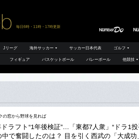
毎日6時・11時・17時更新
Jリーグ
海外サッカー
サッカー日本代表
ゴルフ
フィギュア
バスケットボール
バレーボール
他競技
クの窓から野球を見れば
3年ドラフト“1年後検証”…「東都7人衆」“ドラ1
の中で奮闘したのは？ 目を引く西武の「大成功