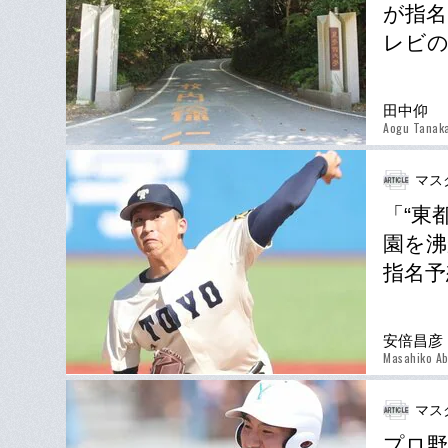
が指名
レビの
田中仰
Aogu Tanak
マス
「“東
園を沸
指名予
安倍昌彦
Masahiko A
マス
プロ野