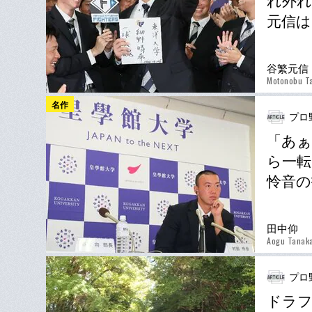
れ外れ
元信は
谷繁元信
Motonobu Ta
名作
プロ
「あぁ
ら一転
怜音の
田中仰
Aogu Tanak
プロ
ドラフ