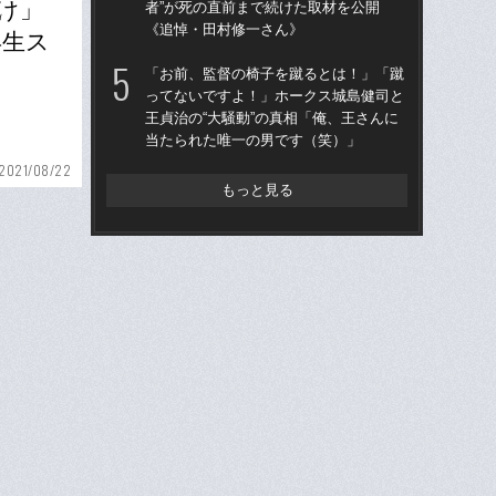
け」
者”が死の直前まで続けた取材を公開
た“
《追悼・田村修一さん》
「
年生ス
「お前、監督の椅子を蹴るとは！」「蹴
「
ってないですよ！」ホークス城島健司と
終わ
王貞治の“大騒動”の真相「俺、王さんに
つか
当たられた唯一の男です（笑）」
リ
2021/08/22
もっと見る