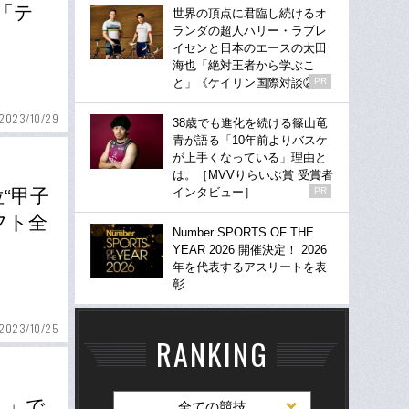
「テ
世界の頂点に君臨し続けるオ
ランダの超人ハリー・ラブレ
イセンと日本のエースの太田
海也「絶対王者から学ぶこ
と」《ケイリン国際対談②》
PR
2023/10/29
38歳でも進化を続ける篠山竜
青が語る「10年前よりバスケ
が上手くなっている」理由と
は。［MVVりらいぶ賞 受賞者
インタビュー］
PR
“甲子
フト全
Number SPORTS OF THE
YEAR 2026 開催決定！ 2026
年を代表するアスリートを表
彰
2023/10/25
RANKING
ぇ」で
全ての競技