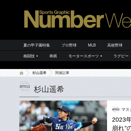
夏の甲子園特集
プロ野球
MLB
高校野球
格闘技
将棋
モータースポーツ
ラグビー
杉山遥希
関連記事
杉山遥希
マス
202
崩れ”