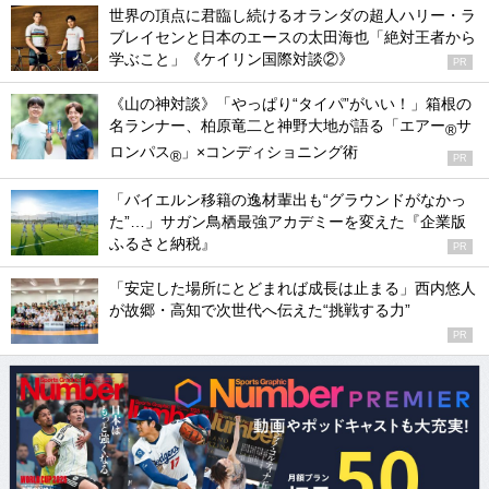
世界の頂点に君臨し続けるオランダの超人ハリー・ラ
ブレイセンと日本のエースの太田海也「絶対王者から
学ぶこと」《ケイリン国際対談②》
PR
《山の神対談》「やっぱり“タイパ”がいい！」箱根の
名ランナー、柏原竜二と神野大地が語る「エアー
サ
®
ロンパス
」×コンディショニング術
®
PR
「バイエルン移籍の逸材輩出も“グラウンドがなかっ
た”…」サガン鳥栖最強アカデミーを変えた『企業版
ふるさと納税』
PR
「安定した場所にとどまれば成長は止まる」西内悠人
が故郷・高知で次世代へ伝えた“挑戦する力”
PR