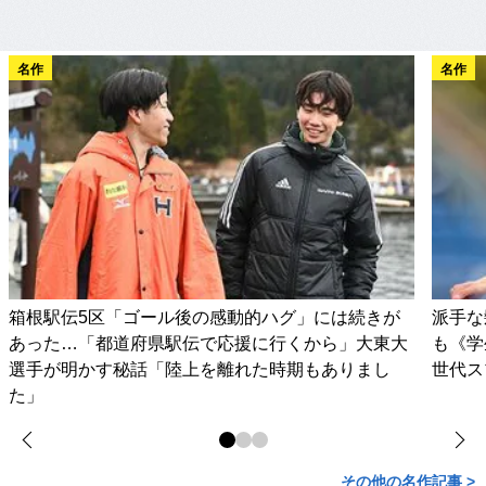
名作
名作
箱根駅伝5区「ゴール後の感動的ハグ」には続きが
派手な
あった…「都道府県駅伝で応援に行くから」大東大
も《学
選手が明かす秘話「陸上を離れた時期もありまし
世代ス
た」
その他の名作記事 >