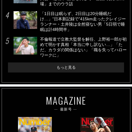
場」までのウラ話
「1日目は眠らず、2日目は20分睡眠だ
け…」“日本新記録で”415km走ったクレイジー
ランナー・土井陵は全然寝ない男「5日弱で睡
眠は計4時間半」
不倫報道で立教大監督を解任、上野裕一郎が初
めて明かす真相「本当に申し訳ない…」「た
だ、カラダの関係はない」「職を失ってハロー
ワークに」
もっと見る
MAGAZINE
最新号