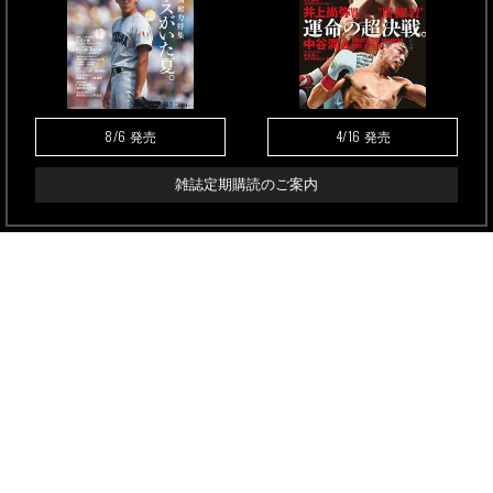
8/6
4/16
発売
発売
雑誌定期購読のご案内