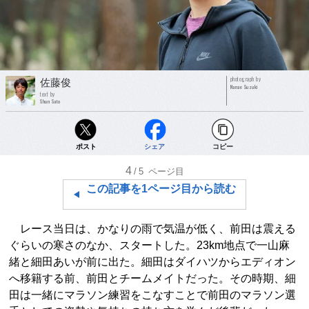
photograph by
佐藤俊
Nanae Suzuki
text by
Shun Sato
ポスト
シェア
コピー
4
/5
ページ目
この記事を1ページ目から読む
レース当日は、かなりの雨で気温が低く、前田は震える
ぐらいの寒さのなか、スタートした。23km地点で一山麻
緒と細田あいが前に出た。細田はダイハツからエディオン
へ移籍する前、前田とチームメイトだった。その時期、細
田は一緒にマラソン練習をこなすことで前田のマラソン選