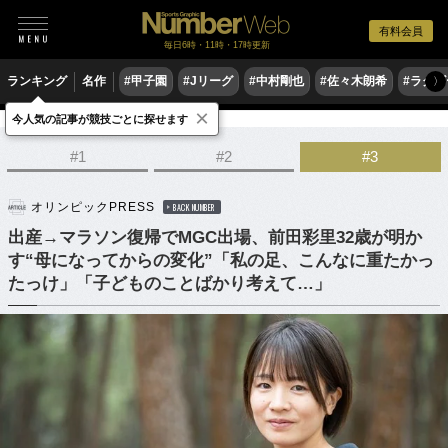
有料会員
毎日6時・11時・17時更新
ランキング
名作
#甲子園
#Jリーグ
#中村剛也
#佐々木朗希
#ラグ
〉
×
今人気の記事が競技ごとに探せます
陸上
マラソン
#1
#2
#3
オリンピックPRESS
BACK NUMBER
出産→マラソン復帰でMGC出場、前田彩里32歳が明か
す“母になってからの変化”「私の足、こんなに重たかっ
たっけ」「子どものことばかり考えて…」