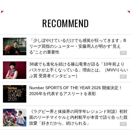
RECOMMEND
「少しぼやけているだけでも感覚が狂ってきます」B
リーグ屈指のシューター・安藤周人が明かす“見え
る”ことの重要性
PR
38歳でも進化を続ける篠山竜青が語る「10年前より
バスケが上手くなっている」理由とは。［MVVりらい
ぶ賞 受賞者インタビュー］
PR
Number SPORTS OF THE YEAR 2026 開催決定！
2026年を代表するアスリートを表彰
《ラグビー界と体操界の同学年レジェンド対談》初対
面のリーチマイケルと内村航平が本音で語り合った競
技愛「好きだから、続けられる」
PR