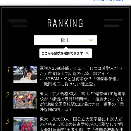
RANKING
陸上
×
ここから競技を選択できます
最新
24時間
週間
遅咲き25歳芸能デビュー「じつは苦労人だっ
た」世界陸上で話題の元陸上部アイド
ル“&TEAM・K”とは何者か？「強豪駅伝部」
「織田裕二に負けない陸上愛」
東大・京大合格30人…富山の“偏差値70”超進学
校が「練習は毎日1時間半」「推薦ナシ」でも
2年連続全国高校駅伝出場のナゼ 選手の「意
外な胸の内」は？
東大・京大30人、国公立大医学部にも20人超
の合格者…富山の超進学校がスポ薦なしで“県
大会31連覇中”王者を倒して「全国高校駅伝出