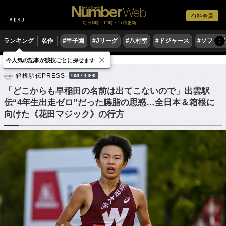
有料会員
毎日6時・11時・17時更新
ランキング
名作
#甲子園
#Jリーグ
#八村塁
#ドジャース
#ソフトバ
〉
×
今人気の記事が競技ごとに探せます
陸上
駅伝
箱根駅伝PRESS
BACK NUMBER
「どこからも早稲田の名前は出てこないので」出雲駅
伝“4年生出走ゼロ”だった臙脂の思惑…全日本＆箱根に
向けた《花田マジック》の行方