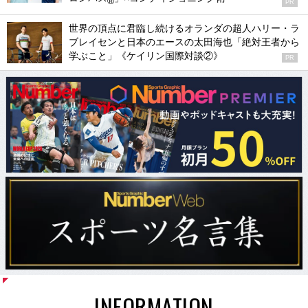
®
PR
世界の頂点に君臨し続けるオランダの超人ハリー・ラ
ブレイセンと日本のエースの太田海也「絶対王者から
学ぶこと」《ケイリン国際対談②》
PR
INFORMATION