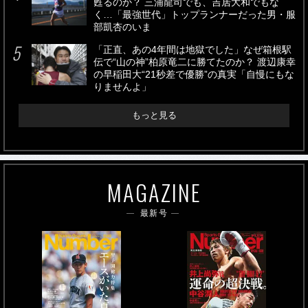
甦るのか？ 三浦龍司でも、吉居大和でもな
く…「最強世代」トップランナーだった男・服
部凱杏のいま
「正直、あの4年間は地獄でした」なぜ箱根駅
伝で“山の神”柏原竜二に勝てたのか？ 渡辺康幸
の早稲田大“21秒差で優勝”の真実「自慢にもな
りませんよ」
もっと見る
MAGAZINE
最新号