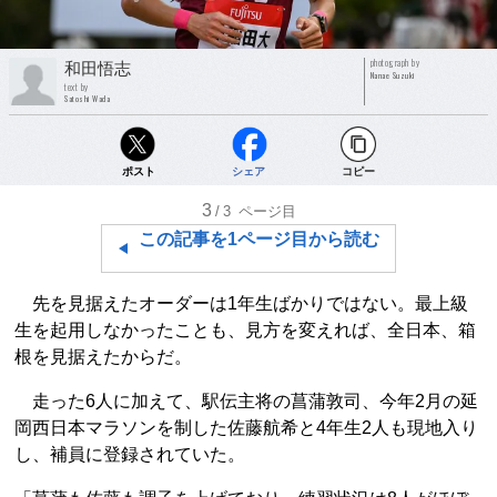
photograph by
和田悟志
Nanae Suzuki
text by
Satoshi Wada
ポスト
シェア
コピー
3
/3
ページ目
この記事を1ページ目から読む
先を見据えたオーダーは1年生ばかりではない。最上級
生を起用しなかったことも、見方を変えれば、全日本、箱
根を見据えたからだ。
走った6人に加えて、駅伝主将の菖蒲敦司、今年2月の延
岡西日本マラソンを制した佐藤航希と4年生2人も現地入り
し、補員に登録されていた。