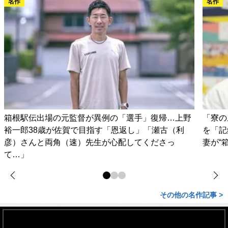
名作
名作
箱根駅伝出場の元監督が異例の「選手」復帰…上野
「寮の
裕一郎38歳が佐賀で目指す「恩返し」「瀬古（利
を「記
彦）さんと両角（速）先生が心配してくださっ
妻が“
て…」
その他の名作記事 >