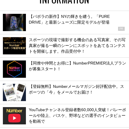
【バボラの新作】NYの輝きを纏う。「PURE
DRIVE」と最新シューズに限定モデルが登場
PR
スポーツの現場で撮影する機会のある写真家、その写
真家が撮る一瞬のシーンにスポットをあてるコンテス
トを開催します。作品受付中！
【同僚や仲間とお得に】NumberPREMIER法人プラン
が募集スタート！
【登録無料】Numberメールマガジン好評配信中。ス
ポーツの「今」をメールでお届け！
YouTubeチャンネル登録者数60,000人突破！バレーボ
ールや陸上、バスケ、野球などの選手のインタビュー
を動画で