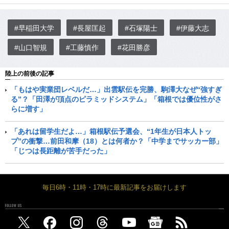
#早稲田大学
#長屋匡起
#石塚陽士
#伊藤大志
#山口智規
#工藤慎作
#花田勝彦
陸上の前後の記事
「もはや実業団レベルだ…」出雲駅伝を完勝、駒澤大なぜ“強すぎ
る”？「田澤が頂点のピラミッドシステム」「箱根では優位性がさ
らに増す」
「あれは留学生だよ…」箱根駅伝予選会、“1年生が日本人トッ
プ”の衝撃…前田和摩（18）とは何者か？「中学までサッカー部」
「じつは長距離が苦手だった」
毎日6時・11時・17時に最新記事をお届けします
FOLLOW US