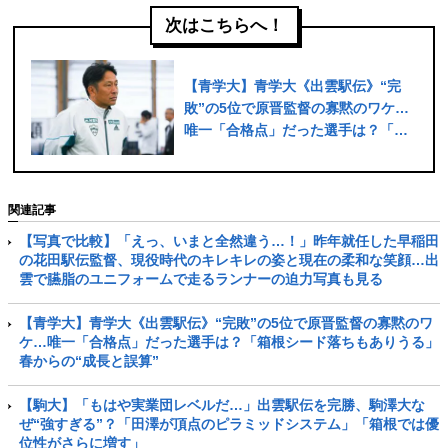
次はこちらへ！
【青学大】青学大《出雲駅伝》“完
敗”の5位で原晋監督の寡黙のワケ…
唯一「合格点」だった選手は？「箱
根シード落ちもありうる」春から
の“成長と誤算”
関連記事
【写真で比較】「えっ、いまと全然違う…！」昨年就任した早稲田
の花田駅伝監督、現役時代のキレキレの姿と現在の柔和な笑顔…出
雲で臙脂のユニフォームで走るランナーの迫力写真も見る
【青学大】青学大《出雲駅伝》“完敗”の5位で原晋監督の寡黙のワ
ケ…唯一「合格点」だった選手は？「箱根シード落ちもありうる」
春からの“成長と誤算”
【駒大】「もはや実業団レベルだ…」出雲駅伝を完勝、駒澤大な
ぜ“強すぎる”？「田澤が頂点のピラミッドシステム」「箱根では優
位性がさらに増す」