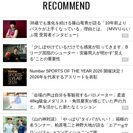
RECOMMEND
38歳でも進化を続ける篠山竜青が語る「10年前より
バスケが上手くなっている」理由とは。［MVVりらい
ぶ賞 受賞者インタビュー］
PR
「少しぼやけているだけでも感覚が狂ってきます」B
リーグ屈指のシューター・安藤周人が明かす“見え
る”ことの重要性
PR
Number SPORTS OF THE YEAR 2026 開催決定！
2026年を代表するアスリートを表彰
「会場の声は自分を客観視するバロメーター」柔道
48kg級金メダリスト・角田夏実が感じていた声の力
と、声を活かした新たなミッション
PR
《山の神対談》「やっぱり“タイパ”がいい！」箱根の
名ランナー、柏原竜二と神野大地が語る「エアー
サ
®
ロンパス
」×コンディショニング術