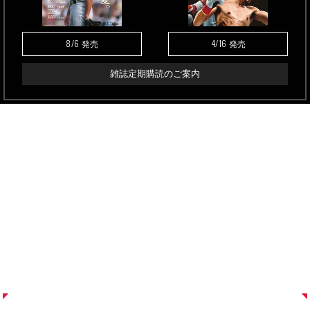
8/6
4/16
発売
発売
雑誌定期購読のご案内