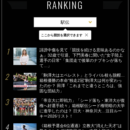
RANKING
駅伝
×
ここから競技を選択できます
最新
24時間
週間
誹謗中傷を見て「競技を続ける意味あるのかな
ぁ」32歳で引退、下門美春に聞いた“女子陸上
選手の日常”「集団走で後輩のナプキンが落ち
て…」
「駒澤大はエベレスト」とライバル校も脱帽…
箱根優勝の本命“独走2冠”駒澤大は何が変わっ
たのか？ 田澤「これまでと違うところは、強
固な団結力」
「帝京大に即戦力」「シード落ち・東洋大が復
権へ好選手続々」箱根駅伝シード権明暗の大学
に進学したのは？ 日大・神奈川大…注目ルー
キー2026リスト！
《箱根予選会6位通過》立教大“消えた天才”は