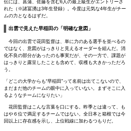
伝には、菖蒲、佐藤を含む6人の最上級生がエントリーさ
れた（※諸冨湧は3年生登録）。今度は元気な4年生がチー
ムの力となるはずだ。
出雲で見えた早稲田の「明確な意図」
今回の出雲で花田監督は、単に力のある選手を並べるの
ではなく、意図がはっきりと見えるオーダーを組んだ。消
化不良の部分があったのも事実だが、その一方で、課題が
はっきりと露呈したことも含めて、収穫も大きかっただろ
う。
「どこの大学からも“早稲田”って名前は出てこないので、
まだまだ他のチームの眼中に入っていない。まずそこに入
るようなチームになりたい」
花田監督はこんな言葉を口にする。昨季とは違って、も
はや６位で満足するチームではない。全日本と箱根では今
回以上に存在感を示し、上位戦線に加わるつもりだ。