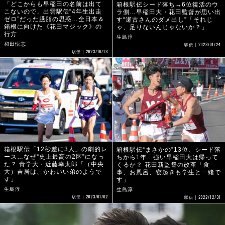
「どこからも早稲田の名前は出て
箱根駅伝シード落ち→6位復活のウ
こないので」出雲駅伝“4年生出走
ラ側…早稲田大・花田監督が思い出
ゼロ”だった臙脂の思惑…全日本＆
す“瀬古さんのダメ出し”「それじ
箱根に向けた《花田マジック》の
ゃ、足りないんじゃないか？」
行方
生島淳
2023/01/24
和田悟志
駅伝
2023/10/13
駅伝
箱根駅伝「12秒差に3人」の劇的レ
箱根駅伝“まさかの”13位、シード落
ース…なぜ“史上最高の2区”になっ
ちから1年…強い早稲田大は帰って
た？ 青学大・近藤幸太郎「（中央
くるか？ 花田新監督の改革「食
大）吉居は、かわいい弟のようで
事、お風呂、寝起きも学生と一緒で
す」
す」
生島淳
生島淳
2023/01/02
2022/12/31
駅伝
駅伝