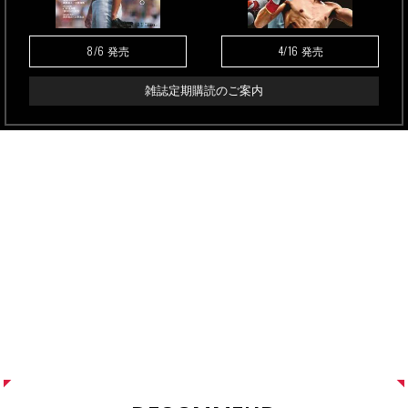
8/6
4/16
発売
発売
雑誌定期購読のご案内