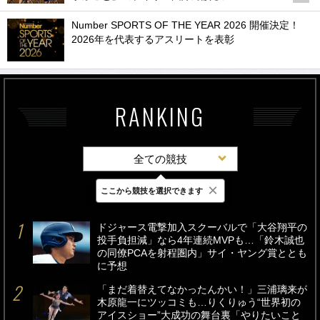
Number SPORTS OF THE YEAR 2026 開催決定！
2026年を代表するアスリートを表彰
RANKING
全ての競技
×
ここから競技を選択できます
最新
24時間
週間
ドジャース電撃加入スクーバルで「大谷翔平の
投手負担減」なら4年連続MVPも…「鈴木誠也
の同僚PCAを射程圏内」サイ・ヤング賞ととも
に予想
「まだ着替えてなかったんかい！」三浦璃来が
木原龍一にツッコミも…りくりゅう“世界初の
アイスショー”大成功の舞台裏「やりたいこと