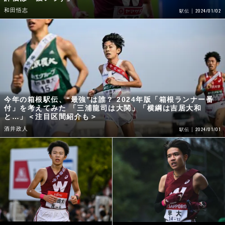
和田悟志
2024/01/02
駅伝
今年の箱根駅伝、“最強”は誰？ 2024年版「箱根ランナー番
付」を考えてみた 「三浦龍司は大関」「横綱は吉居大和
と…」＜注目区間紹介も＞
酒井政人
2024/01/01
駅伝