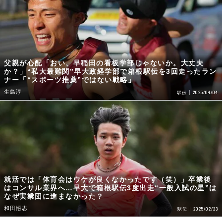
父親が心配「おい、早稲田の看板学部じゃないか。大丈夫
か？」“私大最難関”早大政経学部で箱根駅伝を3回走ったラン
ナー「“スポーツ推薦”ではない戦略」
生島淳
2025/04/04
駅伝
就活では「体育会はウケが良くなかったです（笑）」卒業後
はコンサル業界へ…早大で箱根駅伝3度出走“一般入試の星”は
なぜ実業団に進まなかった？
和田悟志
2025/02/23
駅伝