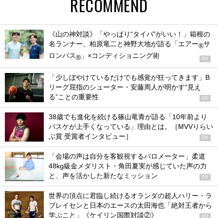
RECOMMEND
《山の神対談》「やっぱり“タイパ”がいい！」箱根の
名ランナー、柏原竜二と神野大地が語る「エアー
サ
®
ロンパス
」×コンディショニング術
®
PR
「少しぼやけているだけでも感覚が狂ってきます」B
リーグ屈指のシューター・安藤周人が明かす“見え
る”ことの重要性
PR
38歳でも進化を続ける篠山竜青が語る「10年前より
バスケが上手くなっている」理由とは。［MVVりらい
ぶ賞 受賞者インタビュー］
PR
「会場の声は自分を客観視するバロメーター」柔道
48kg級金メダリスト・角田夏実が感じていた声の力
と、声を活かした新たなミッション
PR
世界の頂点に君臨し続けるオランダの超人ハリー・ラ
ブレイセンと日本のエースの太田海也「絶対王者から
学ぶこと」《ケイリン国際対談②》
PR