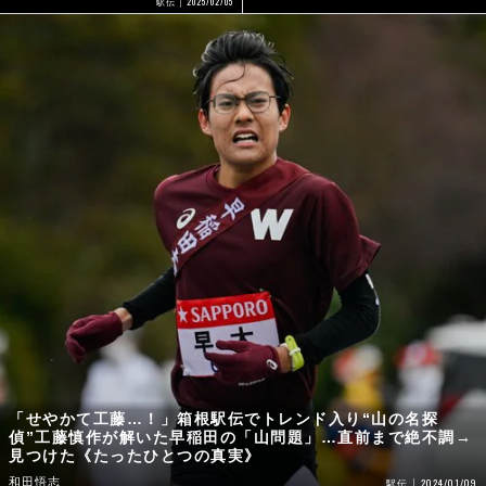
2025/02/05
駅伝
「せやかて工藤…！」箱根駅伝でトレンド入り“山の名探
偵”工藤慎作が解いた早稲田の「山問題」…直前まで絶不調→
見つけた《たったひとつの真実》
和田悟志
2024/01/09
駅伝