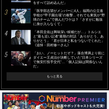
をすべて詰め込んだ」
「医学部志望がメンバーに4人」福岡の公立進
学校が“甲子園出場”の衝撃…それでも東筑が“野
球のチーム”で挑んだワケは？「さすがに勉強
に身が入らなくて」
「本田圭佑は興味深い候補だが…」トルシエ
と“最も近い記者”最期の対話「ありがとう、あ
りがとう」「君が日本と私をつないでくれた」
《追悼・田村修一さん》
「おい、ノーヒットだぞ？」落合博満より前に
ダイエー王貞治が決断していた“日本シリーズ
で無安打投手交代”…「個人記録は関係ないん
だ」
もっと見る