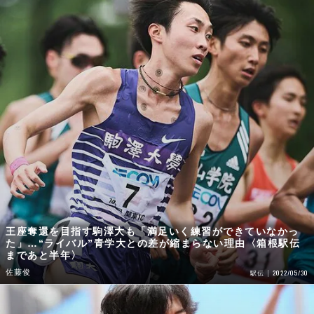
王座奪還を目指す駒澤大も「満足いく練習ができていなかっ
た」…“ライバル”青学大との差が縮まらない理由〈箱根駅伝
まであと半年〉
佐藤俊
2022/05/30
駅伝