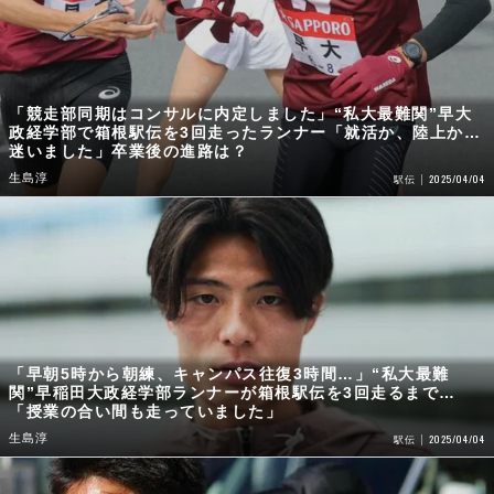
「競走部同期はコンサルに内定しました」“私大最難関”早大
政経学部で箱根駅伝を3回走ったランナー「就活か、陸上か…
迷いました」卒業後の進路は？
生島淳
2025/04/04
駅伝
「早朝5時から朝練、キャンパス往復3時間…」“私大最難
関”早稲田大政経学部ランナーが箱根駅伝を3回走るまで…
「授業の合い間も走っていました」
生島淳
2025/04/04
駅伝