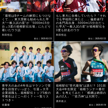
「最初はBチームの練習にもつけな
もし東大に合格していたら？「それ
くて…」東大受験も勧められた早
でも早稲田に来たと…」偏差値72
大“一般入試の星”が「5000m15分
の名門高出身…5000m15分台だっ
台→3度の箱根駅伝出場」にたどり
た早大“一般入試の星”が箱根駅伝を
着いたウラ話
3度も好走のワケ
和田悟志
和田悟志
2025/02/23
2025/02/23
駅伝
駅伝
青学大のあの4年生はマラソンで世
箱根駅伝“世代最強”は誰だ？ 101回
界を目指すいっぽう、引退→大手
大会4年生限定「箱根ランナー番付
企業就職も…箱根駅伝トップ5校の
表」を考えてみた！「横綱は納得の
卒業生はどこへ行く？＜一覧リス
あの2人」「“若乃神”は大関で」
トつき＞
酒井政人
2025/01/10
佐藤俊
駅伝