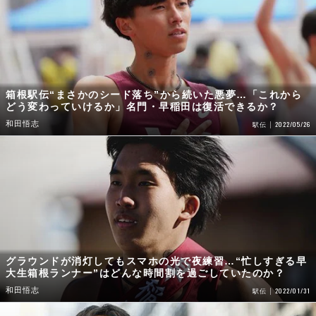
箱根駅伝“まさかのシード落ち”から続いた悪夢…「これから
どう変わっていけるか」名門・早稲田は復活できるか？
和田悟志
2022/05/26
駅伝
グラウンドが消灯してもスマホの光で夜練習…“忙しすぎる早
大生箱根ランナー”はどんな時間割を過ごしていたのか？
和田悟志
2022/01/31
駅伝