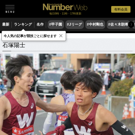
有料会員
毎日6時・11時・17時更新
最新
ランキング
名作
#甲子園
#Jリーグ
#中村剛也
#佐々木朗希
〉
×
今人気の記事が競技ごとに探せます
石塚陽士
関連記事
石塚陽士