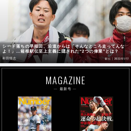
シード落ちの早稲田、沿道からは「そんなところ走ってんな
よ！」…箱根駅伝至上主義に隠された“2つの偉業”とは？
和田悟志
2022/01/17
駅伝
MAGAZINE
最新号