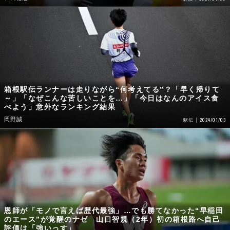
箱根駅伝ランナーは走りながら“何考えてる”？「早く帰りて
～」「なぜこんな苦しいことを…」「今日はなんのアイス食
べよう」意外なランキング結果
岡野誠
2024/01/03
駅伝
恩師が「モノで言えば歴代最強」…でも勝てなかった“早稲田
のエース”が覚醒のナゼ 山口智規（2年）初の箱根路へ自己
評価は「強いっす」