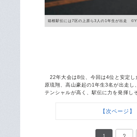
箱根駅伝には7区の上原ら3人の1年生が出走 ©Yuki
22年大会は8位、今回は4位と安定
原琉翔、高山豪起の1年生3名が出走
テンシャルが高く、駅伝に力を発揮し
【次ページ】
1
2