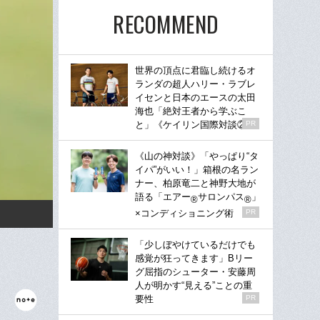
RECOMMEND
世界の頂点に君臨し続けるオ
ランダの超人ハリー・ラブレ
イセンと日本のエースの太田
海也「絶対王者から学ぶこ
と」《ケイリン国際対談②》
PR
《山の神対談》「やっぱり“タ
イパ”がいい！」箱根の名ラン
ナー、柏原竜二と神野大地が
語る「エアー
サロンパス
」
®
®
×コンディショニング術
PR
「少しぼやけているだけでも
感覚が狂ってきます」Bリー
グ屈指のシューター・安藤周
人が明かす“見える”ことの重
要性
PR