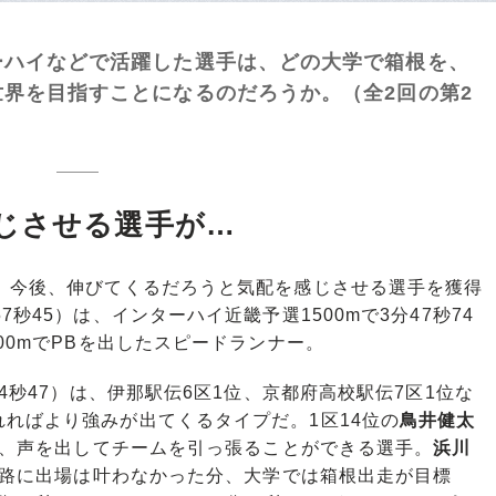
ハイなどで活躍した選手は、どの大学で箱根を、
界を目指すことになるのだろうか。（全2回の第2
じさせる選手が…
、今後、伸びてくるだろうと気配を感じさせる選手を獲得
7秒45）は、インターハイ近畿予選1500mで3分47秒74
00mでPBを出したスピードランナー。
04秒47）は、伊那駅伝6区1位、京都府高校駅伝7区1位な
ればより強みが出てくるタイプだ。1区14位の
鳥井健太
強く、声を出してチームを引っ張ることができる選手。
浜川
都大路に出場は叶わなかった分、大学では箱根出走が目標