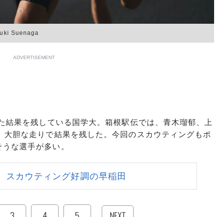
 Suenaga
ADVERTISEMENT
した結果を残している国学大。箱根駅伝では、青木瑠郁、上
し、大胆な走りで結果を残した。今回のスカウティングもポ
そうな選手が多い。
 スカウティング好調の早稲田
3
4
5
NEXT