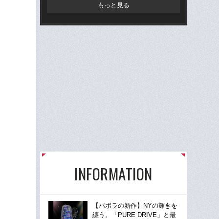
な」
もっと見る
っ
INFORMATION
【バボラの新作】NYの輝きを
纏う。「PURE DRIVE」と最