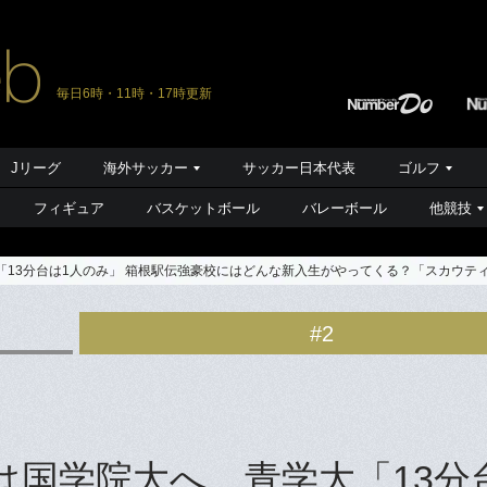
毎日6時・11時・17時更新
Jリーグ
海外サッカー
サッカー日本代表
ゴルフ
フィギュア
バスケットボール
バレーボール
他競技
「13分台は1人のみ」 箱根駅伝強豪校にはどんな新入生がやってくる？「スカウテ
#2
は国学院大へ、青学大「13分