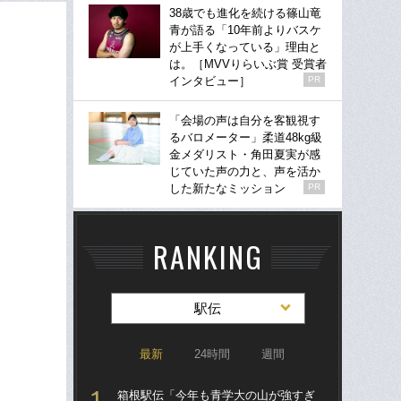
38歳でも進化を続ける篠山竜
青が語る「10年前よりバスケ
が上手くなっている」理由と
は。［MVVりらいぶ賞 受賞者
インタビュー］
PR
「会場の声は自分を客観視す
るバロメーター」柔道48kg級
金メダリスト・角田夏実が感
じていた声の力と、声を活か
した新たなミッション
PR
RANKING
駅伝
最新
24時間
週間
箱根駅伝「今年も青学大の山が強すぎ
箱