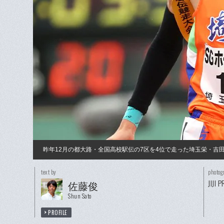
昨年12月の都大路・全国高校駅伝の7区を4位で走った埼玉栄・
text by
photog
JIJI 
佐藤俊
Shun Sato
PROFILE