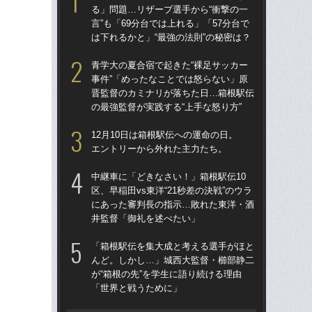
る」問題…リザーブ選手から“衝撃の一
題
言”も「69分台では上れる」「57分台で
語っ
は下れるかと」“最強の法則”の秘密は？
に
青学大の夏合宿で起きた“裸足サッカー
東大
事件”「めったなことでは怒らない」原
70
晋監督のカミナリが落ちた日…箱根駅伝
「
の最強監督が実践する“上手な怒り方”
出
は
12月10日は箱根駅伝への運命の日。
エントリーから外れた主力たち。
東大
人
中継車に「どきなさい！」箱根駅伝10
なし
区、早稲田vs東洋“21秒差の決戦”のウラ
「
にあった審判長の指示…敗れた東洋・酒
井監督「御礼を述べたい」
不
郎
「箱根駅伝を集大成と考える選手がほと
い
んど。しかし…」城西大監督・櫛部静二
「
が“箱根の先”を学生に語り続ける理由
「世界と戦うために」
箱根
の誤