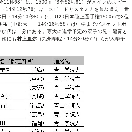
分11秒68）は、1500m（3分52秒81）がメインのスピー
・14分12秒78）は、スピードとスタミナを兼ね備え、世
田・14分13秒80）は、U20日本陸上選手権1500mで3位
享祐
（中部大一・14分16秒58）は中学までバスケットボ
伸び代は十分にある。専大に進学予定の双子の兄・龍青と
。他にも
村上直弥
（九州学院・14分30秒72）らが入学予