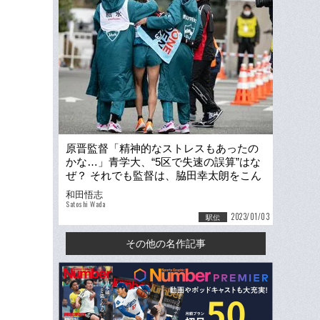
原晋監督「精神的なストレスもあったの
かな…」青学大、“5区で失速の誤算”はな
ぜ？ それでも監督は、脇田幸太朗をこん
な言葉でかばった
和田悟志
Satoshi Wada
2023/01/03
駅伝
その他の名作記事