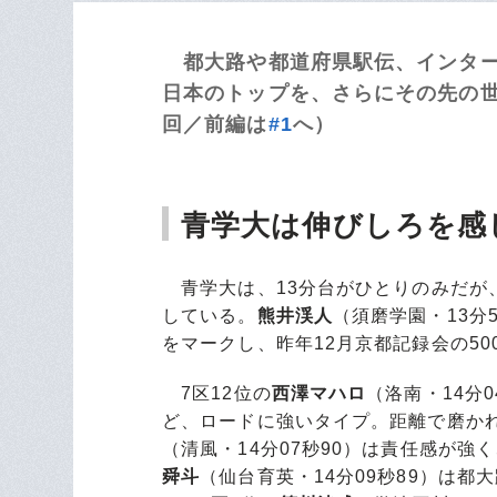
都大路や都道府県駅伝、インター
日本のトップを、さらにその先の世
回／前編は
#1
へ）
青学大は伸びしろを感
青学大は、13分台がひとりのみだが
している。
熊井渓人
（須磨学園・13分5
をマークし、昨年12月京都記録会の50
7区12位の
西澤マハロ
（洛南・14分
ど、ロードに強いタイプ。距離で磨かれ
（清風・14分07秒90）は責任感が
舜斗
（仙台育英・14分09秒89）は