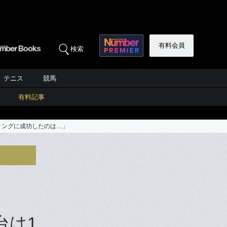
有料会員
検索
テニス
競馬
有料記事
ィングに成功したのは…」
台は1