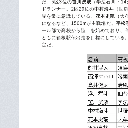
だ。5区3位の
笹川洸成
（学法石川・14
ドランナー。2区29位の
中村海斗
（世羅
界を常に意識している。
花本史龍
（大牟
になるなど、1500mが主戦場だ。
平松
ール部で高校から陸上を始めており、
ともに箱根駅伝出走を目標にしている
定だ。