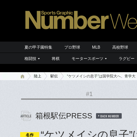
夏の甲子園特集
プロ野球
MLB
高校野球
格闘技
将棋
モータースポーツ
ラグビー
陸上
駅伝
“ケツメイシの息子”は国学院大へ、青学大
#1
箱根駅伝PRESS
BACK NUMBER
“ケツメイシの息子”
名作