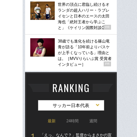
世界の頂点に君臨し続けるオ
ランダの超人ハリー・ラブレ
イセンと日本のエースの太田
海也「絶対王者から学ぶこ
と」《ケイリン国際対談②》
PR
38歳でも進化を続ける篠山竜
青が語る「10年前よりバスケ
が上手くなっている」理由と
は。［MVVりらいぶ賞 受賞者
インタビュー］
PR
RANKING
サッカー日本代表
最新
24時間
週間
「えっ、なんで？」監督からまさかの宣
「