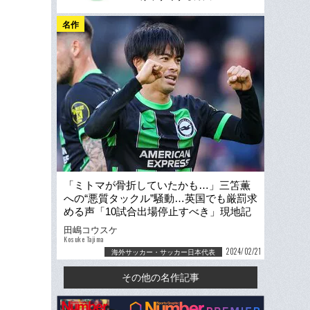
名作
「ミトマが骨折していたかも…」三笘薫
への“悪質タックル”騒動…英国でも厳罰求
める声「10試合出場停止すべき」現地記
者が取材した“その後”
田嶋コウスケ
Kosuke Tajima
2024/02/21
海外サッカー・サッカー日本代表
その他の名作記事