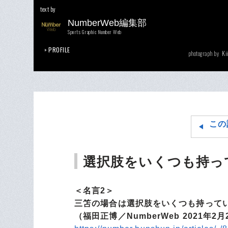
text by
NumberWeb編集部
Sports Graphic Number Web
PROFILE
Ki
photograph by
この
選択肢をいくつも持っ
＜名言2＞
三笘の場合は選択肢をいくつも持って
（福田正博／NumberWeb 2021年2