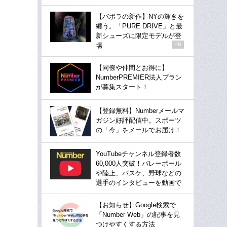
【バボラの新作】NYの輝きを
纏う。「PURE DRIVE」と最
新シューズに限定モデルが登
場
PR
【同僚や仲間とお得に】
NumberPREMIER法人プラン
が募集スタート！
【登録無料】Numberメールマ
ガジン好評配信中。スポーツ
の「今」をメールでお届け！
YouTubeチャンネル登録者数
60,000人突破！バレーボール
や陸上、バスケ、野球などの
選手のインタビューを動画で
【お知らせ】Google検索で
「Number Web」の記事を見
つけやすくする方法