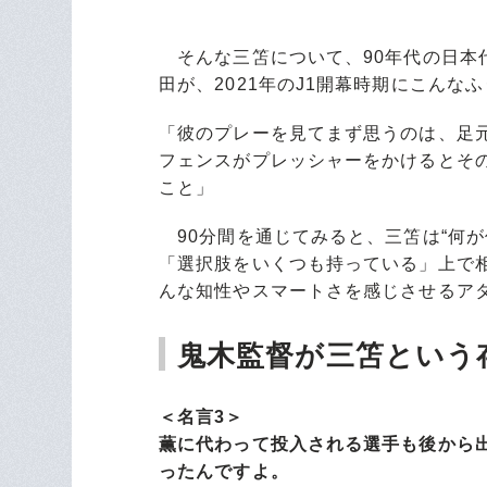
そんな三笘について、90年代の日本
田が、2021年のJ1開幕時期にこんな
「彼のプレーを見てまず思うのは、足
フェンスがプレッシャーをかけるとそ
こと」
90分間を通じてみると、三笘は“何が
「選択肢をいくつも持っている」上で
んな知性やスマートさを感じさせるア
鬼木監督が三笘という
＜名言3＞
薫に代わって投入される選手も後から
ったんですよ。