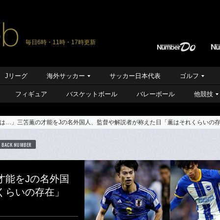
毎日6時・11時・17時更新
Jリーグ
海外サッカー
サッカー日本代表
ゴルフ
フィギュア
バスケットボール
バレーボール
他競技
は…」三笘薫の才能をJの名外国人、監督や解説者が称えた日「薫はそれくらいの存
BACK NUMBER
才能をJの名外国
くらいの存在」