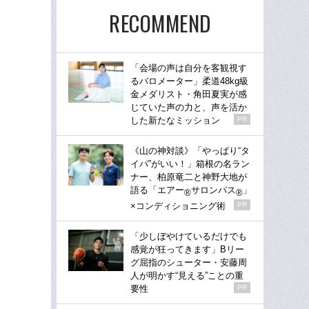
RECOMMEND
「会場の声は自分を客観視す
るバロメーター」柔道48kg級
金メダリスト・角田夏実が感
じていた声の力と、声を活か
した新たなミッション
PR
《山の神対談》「やっぱり“タ
イパ”がいい！」箱根の名ラン
ナー、柏原竜二と神野大地が
語る「エアー
サロンパス
」
®
®
×コンディショニング術
PR
「少しぼやけているだけでも
感覚が狂ってきます」Bリー
グ屈指のシューター・安藤周
人が明かす“見える”ことの重
要性
PR