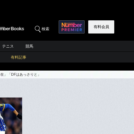
有料会員
検索
テニス
競馬
有料記事
在」「DFはあっさりと」