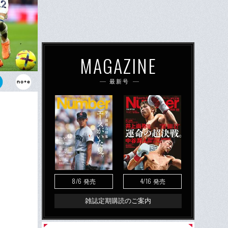
MAGAZINE
最新号
三笘薫。識者
8/6
4/16
発売
発売
雑誌定期購読のご案内