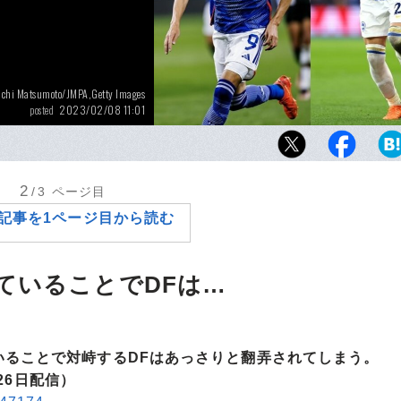
ichi Matsumoto/JMPA,Getty Images
2023/02/08 11:01
posted
カタールW杯後、ブライトンでも活躍が続く
や指導者はどう彼の才能を見たか
2
/3
ページ目
記事を1ページ目から読む
ていることでDFは…
いることで対峙するDFはあっさりと翻弄されてしまう。
月26日配信）