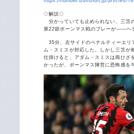
https://number.bunshun.jp/articles/-
◇解説◇
分かっていても止められない、三笘の
第22節ボーンマス戦のプレーが――
35分、左サイドのペナルティーエリ
ム・スミスが対応した。しかし三笘が
仕掛けると、アダム・スミスは両ひざ
かったが、ボーンマス陣営に恐怖感を