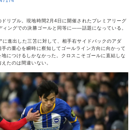
/847174
ドリブル。現地時間2月4日に開催されたプレミアリーグ
ヘディングでの決勝ゴールと同等に――話題になっている。
アに進出した三笘に対して、相手右サイドバックのアダ
相手の重心を瞬時に察知してゴールライン方向に向かって
を地につけるしかなかった。クロスこそゴールに直結しな
与えたのは間違いない。