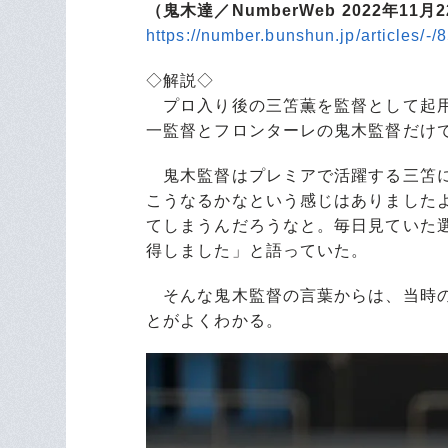
（鬼木達／NumberWeb 2022年11月
https://number.bunshun.jp/articles/-
◇解説◇
プロ入り後の三笘薫を監督として起用
一監督とフロンターレの鬼木監督だけ
鬼木監督はプレミアで活躍する三笘に
こうなるかなという感じはありました
てしまうんだろうなと。毎日見ていた
得しました」と語っていた。
そんな鬼木監督の言葉からは、当時の
とがよくわかる。