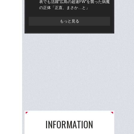
表でも活躍“広島の超速FW”を襲った病魔
た天
の正体「正直、まさか…と」
「
差
もっと見る
INFORMATION