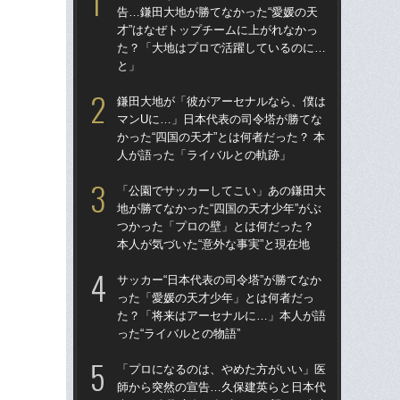
告…鎌田大地が勝てなかった“愛媛の天
告…
才”はなぜトップチームに上がれなかっ
才”
た？「大地はプロで活躍しているのに…
た
と」
と
鎌田大地が「彼がアーセナルなら、僕は
「
マンUに…」日本代表の司令塔が勝てな
地が
かった“四国の天才”とは何者だった？ 本
つ
人が語った「ライバルとの軌跡」
本人
「公園でサッカーしてこい」あの鎌田大
鎌
地が勝てなかった“四国の天才少年”がぶ
マ
つかった「プロの壁」とは何だった？
かっ
本人が気づいた“意外な事実”と現在地
人
サッカー“日本代表の司令塔”が勝てなか
「1
った「愛媛の天才少年」とは何者だっ
W杯
た？「将来はアーセナルに…」本人が語
ミ
った“ライバルとの物語”
評
「プロになるのは、やめた方がいい」医
「
師から突然の宣告…久保建英らと日本代
も…