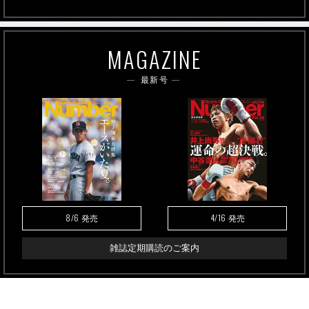
MAGAZINE
最新号
8/6
4/16
発売
発売
雑誌定期購読のご案内