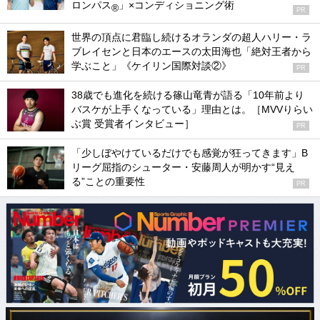
ロンパス
」×コンディショニング術
®
PR
世界の頂点に君臨し続けるオランダの超人ハリー・ラ
ブレイセンと日本のエースの太田海也「絶対王者から
学ぶこと」《ケイリン国際対談②》
PR
38歳でも進化を続ける篠山竜青が語る「10年前より
バスケが上手くなっている」理由とは。［MVVりらい
ぶ賞 受賞者インタビュー］
PR
「少しぼやけているだけでも感覚が狂ってきます」B
リーグ屈指のシューター・安藤周人が明かす“見え
る”ことの重要性
PR