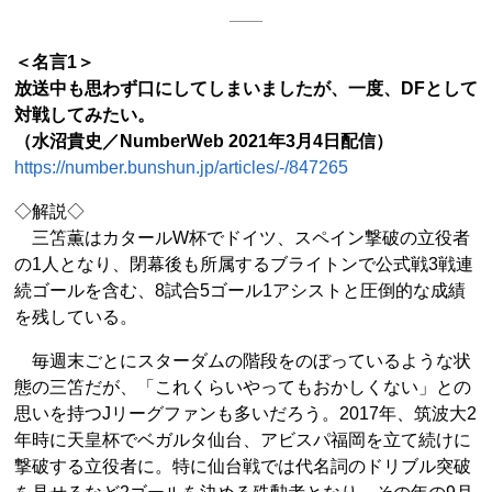
＜名言1＞
放送中も思わず口にしてしまいましたが、一度、DFとして
対戦してみたい。
（水沼貴史／NumberWeb 2021年3月4日配信）
https://number.bunshun.jp/articles/-/847265
◇解説◇
三笘薫はカタールW杯でドイツ、スペイン撃破の立役者
の1人となり、閉幕後も所属するブライトンで公式戦3戦連
続ゴールを含む、8試合5ゴール1アシストと圧倒的な成績
を残している。
毎週末ごとにスターダムの階段をのぼっているような状
態の三笘だが、「これくらいやってもおかしくない」との
思いを持つJリーグファンも多いだろう。2017年、筑波大2
年時に天皇杯でベガルタ仙台、アビスパ福岡を立て続けに
撃破する立役者に。特に仙台戦では代名詞のドリブル突破