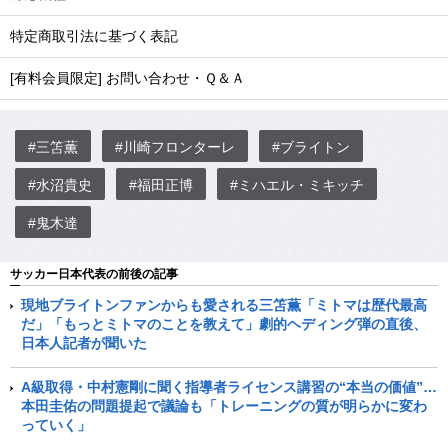
特定商取引法に基づく表記
[有料会員限定] お問い合わせ・Ｑ＆Ａ
#三笘薫
#川崎フロンターレ
#ブライトン
#水沼貴史
#福田正博
#ミハエル・ミキッチ
#鬼木達
サッカー日本代表の前後の記事
現地ブライトンファンからも愛される三笘薫「ミトマは歴代最高
だ」「もっとミトマのことを教えて」劇的ヘディング弾の直後、
日本人記者が聞いた
A級取得・中村憲剛に聞く指導者ライセンス講習の“本当の価値”…
本田圭佑の問題提起で議論も「トレーニングの質が明らかに変わ
っていく」