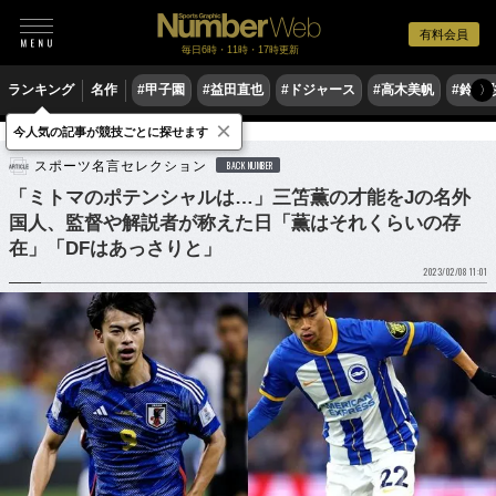
有料会員
毎日6時・11時・17時更新
ランキング
名作
#甲子園
#益田直也
#ドジャース
#高木美帆
#鈴木
〉
×
今人気の記事が競技ごとに探せます
サッカー
サッカー日本代表
スポーツ名言セレクション
BACK NUMBER
「ミトマのポテンシャルは…」三笘薫の才能をJの名外
国人、監督や解説者が称えた日「薫はそれくらいの存
在」「DFはあっさりと」
2023/02/08 11:01