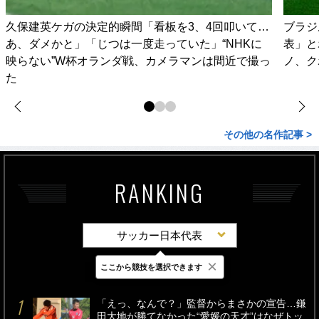
久保建英ケガの決定的瞬間「看板を3、4回叩いて…
ブラジ
あ、ダメかと」「じつは一度走っていた」“NHKに
表」と
映らない”W杯オランダ戦、カメラマンは間近で撮っ
ノ、ク
た
その他の名作記事 >
RANKING
サッカー日本代表
×
ここから競技を選択できます
最新
24時間
週間
「えっ、なんで？」監督からまさかの宣告…鎌
田大地が勝てなかった“愛媛の天才”はなぜトッ