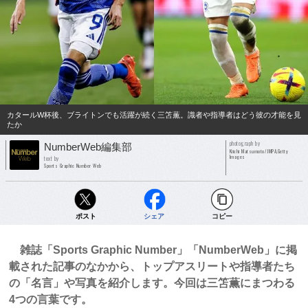
カタールW杯後、ブライトンでも活躍が続く三笘薫。識者や指導者はどう彼の才能を見
たか
photograph by
NumberWeb編集部
Kiichi Matsumoto/JMPA,Getty
Images
text by
Sports Graphic Number Web
ポスト
シェア
コピー
雑誌「Sports Graphic Number」「NumberWeb」に掲
載された記事のなかから、トップアスリートや指導者たち
の「名言」や写真を紹介します。今回は三笘薫にまつわる
4つの言葉です。