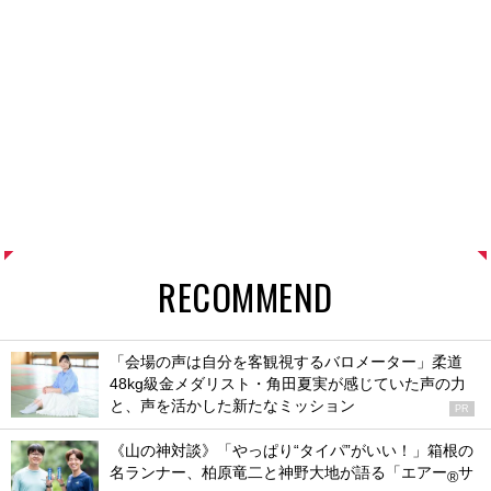
RECOMMEND
「会場の声は自分を客観視するバロメーター」柔道
48kg級金メダリスト・角田夏実が感じていた声の力
と、声を活かした新たなミッション
PR
《山の神対談》「やっぱり“タイパ”がいい！」箱根の
名ランナー、柏原竜二と神野大地が語る「エアー
サ
®