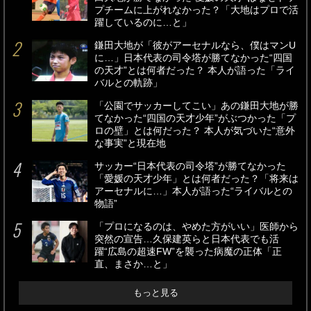
プチームに上がれなかった？「大地はプロで活
躍しているのに…と」
鎌田大地が「彼がアーセナルなら、僕はマンU
に…」日本代表の司令塔が勝てなかった“四国
の天才”とは何者だった？ 本人が語った「ライ
バルとの軌跡」
「公園でサッカーしてこい」あの鎌田大地が勝
てなかった“四国の天才少年”がぶつかった「プ
ロの壁」とは何だった？ 本人が気づいた“意外
な事実”と現在地
サッカー“日本代表の司令塔”が勝てなかった
「愛媛の天才少年」とは何者だった？「将来は
アーセナルに…」本人が語った“ライバルとの
物語”
「プロになるのは、やめた方がいい」医師から
突然の宣告…久保建英らと日本代表でも活
躍“広島の超速FW”を襲った病魔の正体「正
直、まさか…と」
もっと見る