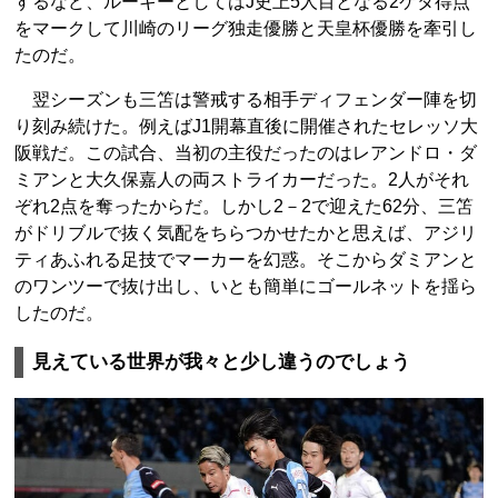
するなど、ルーキーとしてはJ史上5人目となる2ケタ得点
をマークして川崎のリーグ独走優勝と天皇杯優勝を牽引し
たのだ。
翌シーズンも三笘は警戒する相手ディフェンダー陣を切
り刻み続けた。例えばJ1開幕直後に開催されたセレッソ大
阪戦だ。この試合、当初の主役だったのはレアンドロ・ダ
ミアンと大久保嘉人の両ストライカーだった。2人がそれ
ぞれ2点を奪ったからだ。しかし2－2で迎えた62分、三笘
がドリブルで抜く気配をちらつかせたかと思えば、アジリ
ティあふれる足技でマーカーを幻惑。そこからダミアンと
のワンツーで抜け出し、いとも簡単にゴールネットを揺ら
したのだ。
見えている世界が我々と少し違うのでしょう