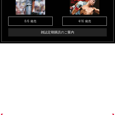
8/6
4/16
発売
発売
雑誌定期購読のご案内