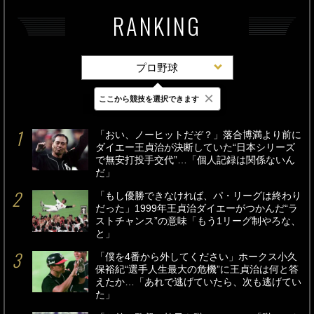
RANKING
プロ野球
×
ここから競技を選択できます
最新
24時間
週間
「おい、ノーヒットだぞ？」落合博満より前に
ダイエー王貞治が決断していた“日本シリーズ
で無安打投手交代”…「個人記録は関係ないん
だ」
「もし優勝できなければ、パ・リーグは終わり
だった」1999年王貞治ダイエーがつかんだ“ラ
ストチャンス”の意味「もう1リーグ制やろな、
と」
「僕を4番から外してください」ホークス小久
保裕紀“選手人生最大の危機”に王貞治は何と答
えたか…「あれで逃げていたら、次も逃げてい
た」