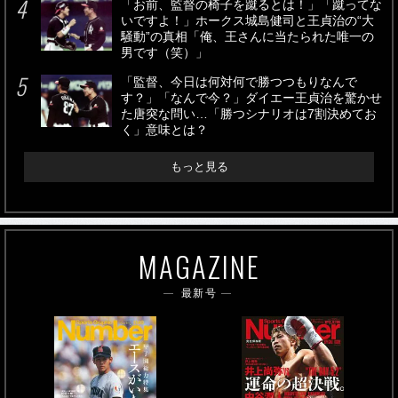
「お前、監督の椅子を蹴るとは！」「蹴ってな
いですよ！」ホークス城島健司と王貞治の“大
騒動”の真相「俺、王さんに当たられた唯一の
男です（笑）」
「監督、今日は何対何で勝つつもりなんで
す？」「なんで今？」ダイエー王貞治を驚かせ
た唐突な問い…「勝つシナリオは7割決めてお
く」意味とは？
もっと見る
MAGAZINE
最新号