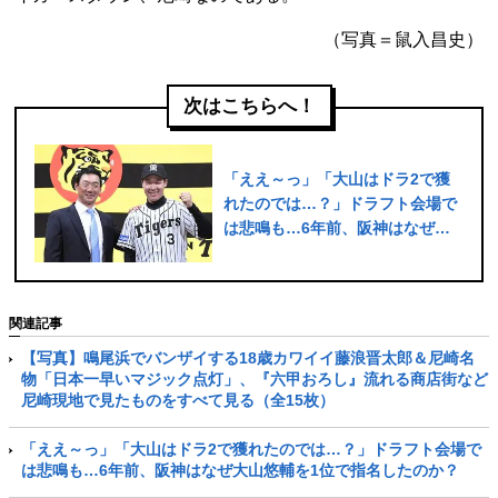
（写真＝鼠入昌史）
次はこちらへ！
「ええ～っ」「大山はドラ2で獲
れたのでは…？」ドラフト会場で
は悲鳴も…6年前、阪神はなぜ大
山悠輔を1位で指名したのか？
関連記事
【写真】鳴尾浜でバンザイする18歳カワイイ藤浪晋太郎＆尼崎名
物「日本一早いマジック点灯」、『六甲おろし』流れる商店街など
尼崎現地で見たものをすべて見る（全15枚）
「ええ～っ」「大山はドラ2で獲れたのでは…？」ドラフト会場で
は悲鳴も…6年前、阪神はなぜ大山悠輔を1位で指名したのか？