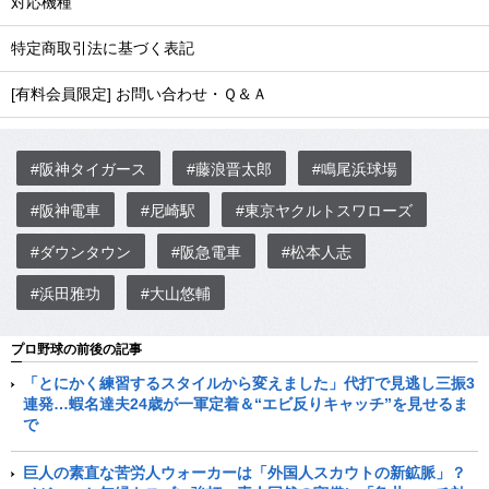
対応機種
特定商取引法に基づく表記
[有料会員限定] お問い合わせ・Ｑ＆Ａ
#阪神タイガース
#藤浪晋太郎
#鳴尾浜球場
#阪神電車
#尼崎駅
#東京ヤクルトスワローズ
#ダウンタウン
#阪急電車
#松本人志
#浜田雅功
#大山悠輔
プロ野球の前後の記事
「とにかく練習するスタイルから変えました」代打で見逃し三振3
連発…蝦名達夫24歳が一軍定着＆“エビ反りキャッチ”を見せるま
で
巨人の素直な苦労人ウォーカーは「外国人スカウトの新鉱脈」？