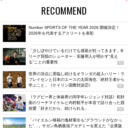
RECOMMEND
Number SPORTS OF THE YEAR 2026 開催決定！
2026年を代表するアスリートを表彰
「少しぼやけているだけでも感覚が狂ってきます」B
リーグ屈指のシューター・安藤周人が明かす“見え
る”ことの重要性
PR
世界の頂点に君臨し続けるオランダの超人ハリー・ラ
ブレイセンと日本のエースの太田海也「絶対王者から
学ぶこと」《ケイリン国際対談②》
PR
《ラグビー界と体操界の同学年レジェンド対談》初対
面のリーチマイケルと内村航平が本音で語り合った競
技愛「好きだから、続けられる」
PR
「バイエルン移籍の逸材輩出も“グラウンドがなかっ
た”…」サガン鳥栖最強アカデミーを変えた『企業版