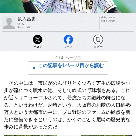
photograph by
鼠入昌史
Sankei Shimbun
text by
Masashi Soiri
ポスト
シェア
コピー
4
/4
ページ目
この記事を1ページ目から読む
その中には、市民がのんびりとくつろぐ芝生の広場や小
川が流れつく噴水の池、そして軟式の野球場もある。これ
が近々リニューアルされて、若虎たちの鍛錬の舞台にな
る、というわけだ。尼崎という、大阪市のお隣の人口約45
万人という大都市の中に、プロ野球のファームの拠点を新
たに整備できるというのは、かくのごとく尼崎の歴史的な
歩みに背景があったのだ。