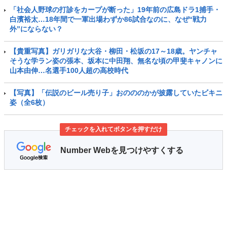
「社会人野球の打診をカープが断った」19年前の広島ドラ1捕手・
白濱裕太…18年間で一軍出場わずか86試合なのに、なぜ“戦力
外”にならない？
【貴重写真】ガリガリな大谷・柳田・松坂の17～18歳。ヤンチャ
そうな学ラン姿の張本、坂本に中田翔、無名な頃の甲斐キャノンに
山本由伸…名選手100人超の高校時代
【写真】「伝説のビール売り子」おのののかが披露していたビキニ
姿（全6枚）
チェックを入れてボタンを押すだけ
Number Webを見つけやすくする