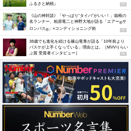
ふるさと納税』
PR
《山の神対談》「やっぱり“タイパ”がいい！」箱根の
名ランナー、柏原竜二と神野大地が語る「エアー
サ
®
ロンパス
」×コンディショニング術
®
PR
38歳でも進化を続ける篠山竜青が語る「10年前より
バスケが上手くなっている」理由とは。［MVVりらい
ぶ賞 受賞者インタビュー］
PR