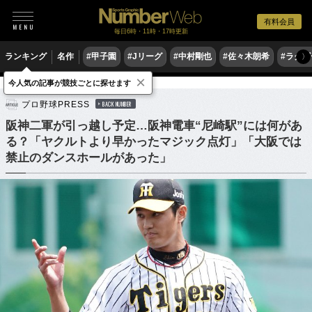
有料会員
毎日6時・11時・17時更新
ランキング
名作
#甲子園
#Jリーグ
#中村剛也
#佐々木朗希
#ラグ
〉
×
今人気の記事が競技ごとに探せます
野球
プロ野球
プロ野球PRESS
BACK NUMBER
阪神二軍が引っ越し予定…阪神電車“尼崎駅”には何があ
る？「ヤクルトより早かったマジック点灯」「大阪では
禁止のダンスホールがあった」