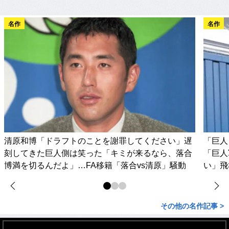
名作
名作
清原和博「ドラフトのことを謝罪してください」遅
「巨人
刻してきた巨人側は笑った「キミが来るなら、落合
「巨人
博満を切るんだよ」…FA移籍「落合vs清原」騒動
い」飛
その他の名作記事 >