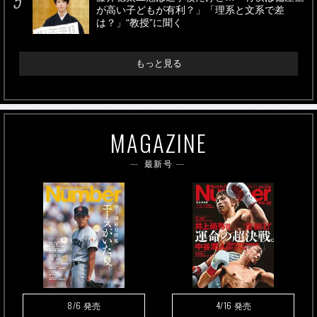
が高い子どもが有利？」「理系と文系で差
は？」“教授”に聞く
もっと見る
MAGAZINE
最新号
8/6
4/16
発売
発売