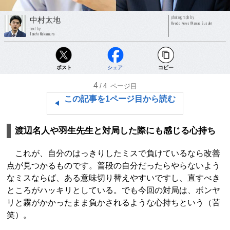
photograph by
中村太地
Kyodo News/Nanae Suzuki
text by
Taichi Nakamura
ポスト
シェア
コピー
4
/4
ページ目
この記事を1ページ目から読む
渡辺名人や羽生先生と対局した際にも感じる心持ち
これが、自分のはっきりしたミスで負けているなら改善
点が見つかるものです。普段の自分だったらやらないよう
なミスならば、ある意味切り替えやすいですし、直すべき
ところがハッキリとしている。でも今回の対局は、ボンヤ
リと霧がかかったまま負かされるような心持ちという（苦
笑）。