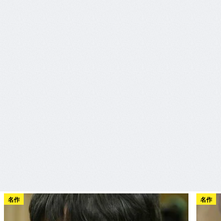
名作
名作