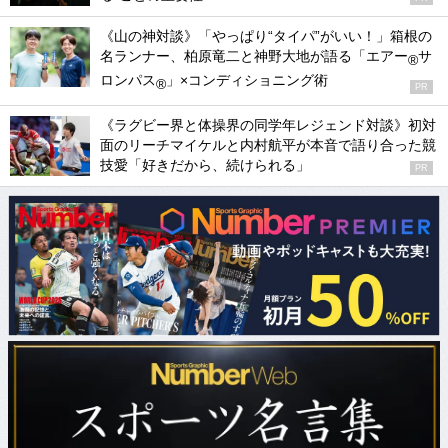
《山の神対談》「やっぱり“タイパ”がいい！」箱根の
名ランナー、柏原竜二と神野大地が語る「エアー
サ
®
ロンパス
」×コンディショニング術
®
PR
《ラグビー界と体操界の同学年レジェンド対談》初対
面のリーチマイケルと内村航平が本音で語り合った競
技愛「好きだから、続けられる」
PR