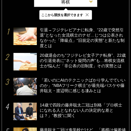
将棋
×
ここから競技を選択できます
最新
24時間
週間
引退→フジテレビアナに転身、“22歳で突然引
退”となった女流棋士のナゼ…じつは公表され
なかった「降級点」“旧規定の実態”と新たな制
度とは
20歳退会のち“フジテレビ女子アナ転身”、22歳
の引退発表に“ネット疑問の声”も…将棋女流棋
士が悩んだ「非公表の旧制度」その実態とは
「若いのにAIのテクニックばかり学んでていい
のか」“NBAフリーク棋士”が最先端バスケや藤
井聡太・渡辺明に感じる凄みとは
14歳で四段の藤井聡太二冠は別格「プロ棋士
になれる人となれない人の決定的な差と
は？」“教授”に聞く
藤井聡太二冠は進学校だけど…「将棋は偏差値