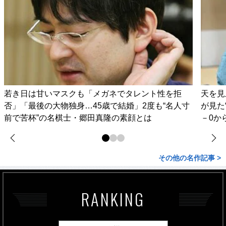
若き日は甘いマスクも「メガネでタレント性を拒
天を見
否」「最後の大物独身…45歳で結婚」2度も“名人寸
が見た
前で苦杯”の名棋士・郷田真隆の素顔とは
－0か
その他の名作記事 >
RANKING