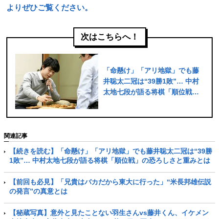
よりぜひご覧ください。
次はこちらへ！
「命懸け」「アリ地獄」でも藤
井聡太二冠は“39勝1敗”… 中村
太地七段が語る将棋「順位戦」
の恐ろしさと重みとは
関連記事
【続きを読む】「命懸け」「アリ地獄」でも藤井聡太二冠は“39勝
1敗”… 中村太地七段が語る将棋「順位戦」の恐ろしさと重みとは
【前回も必見】「兄貴はバカだから東大に行った」“米長邦雄伝説
の発言”の真意とは
【秘蔵写真】意外と見たことない羽生さんvs藤井くん、イケメン