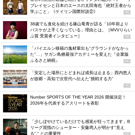
ブレイセンと日本のエースの太田海也「絶対王者から
学ぶこと」《ケイリン国際対談②》
PR
38歳でも進化を続ける篠山竜青が語る「10年前より
バスケが上手くなっている」理由とは。［MVVりらい
ぶ賞 受賞者インタビュー］
PR
「バイエルン移籍の逸材輩出も“グラウンドがなかっ
た”…」サガン鳥栖最強アカデミーを変えた『企業版
ふるさと納税』
PR
「安定した場所にとどまれば成長は止まる」西内悠人
が故郷・高知で次世代へ伝えた“挑戦する力”
PR
Number SPORTS OF THE YEAR 2026 開催決定！
2026年を代表するアスリートを表彰
「少しぼやけているだけでも感覚が狂ってきます」B
リーグ屈指のシューター・安藤周人が明かす“見え
る”ことの重要性
PR