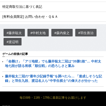
特定商取引法に基づく表記
[有料会員限定] お問い合わせ・Ｑ＆Ａ
#藤井聡太
#中村太地
#森内俊之
#羽生善治
#渡辺明
ゲームの前後の記事
「命懸け」「アリ地獄」でも藤井聡太二冠は“39勝1敗”… 中村太
地七段が語る将棋「順位戦」の恐ろしさと重み
藤井聡太二冠の“最年少記録予報”を調べたら… 「達成しそうな記
録」と羽生九段、渡辺名人ら“中学生棋士”の偉大さが分かった
毎日6時・11時・17時に最新記事をお届けします
FOLLOW US