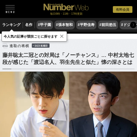
有料会員
毎日6時・11時・17時更新
ランキング
名作
#甲子園
#張本智和
#平野佳寿
#前田悠伍
#ドジャ
〉
×
今人気の記事が競技ごとに探せます
ゲーム
将棋
進取の将棋
BACK NUMBER
藤井聡太二冠との対局は「ノーチャンス」… 中村太地七
段が感じた「渡辺名人、羽生先生と似た」懐の深さとは