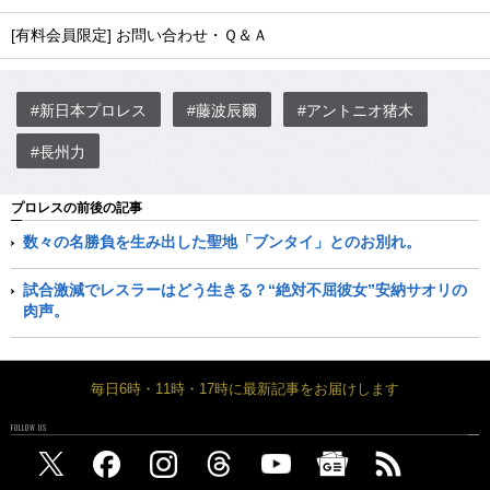
[有料会員限定] お問い合わせ・Ｑ＆Ａ
#新日本プロレス
#藤波辰爾
#アントニオ猪木
#長州力
プロレスの前後の記事
数々の名勝負を生み出した聖地「ブンタイ」とのお別れ。
試合激減でレスラーはどう生きる？“絶対不屈彼女”安納サオリの
肉声。
毎日6時・11時・17時に最新記事をお届けします
FOLLOW US