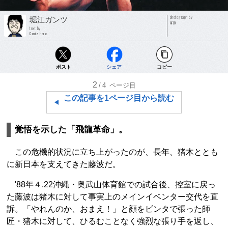
photograph by
堀江ガンツ
AFLO
text by
Gantz Horie
ポスト
シェア
コピー
2
/4
ページ目
この記事を1ページ目から読む
覚悟を示した「飛龍革命」。
この危機的状況に立ち上がったのが、長年、猪木ととも
に新日本を支えてきた藤波だ。
'88年４.22沖縄・奥武山体育館での試合後、控室に戻っ
た藤波は猪木に対して事実上のメインイベンター交代を直
訴。「やれんのか、おまえ！」と顔をビンタで張った師
匠・猪木に対して、ひるむことなく強烈な張り手を返し、