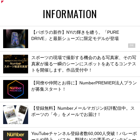
INFORMATION
【バボラの新作】NYの輝きを纏う。「PURE
DRIVE」と最新シューズに限定モデルが登場
PR
スポーツの現場で撮影する機会のある写真家、その写
真家が撮る一瞬のシーンにスポットをあてるコンテス
トを開催します。作品受付中！
【同僚や仲間とお得に】NumberPREMIER法人プラン
が募集スタート！
【登録無料】Numberメールマガジン好評配信中。ス
ポーツの「今」をメールでお届け！
YouTubeチャンネル登録者数60,000人突破！バレーボ
ールや陸上、バスケ、野球などの選手のインタビュー