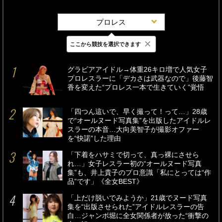
プロレス
×
ここから競技を選択できます
最新
24時間
週間
グラビアアイドル→体重26キロ増で人気女子
プロレスラーに「デカさは武器なので」後藤智
香を変えた“プロレス一本で生きていく”覚悟
「四つん這いで、早く撮って！って…」28歳
で“オールヌード写真集”を出版したアイドルレ
スラーの本音…大向美智子が撮影オファー
を“快諾”した理由
「下着をハサミで切って、真っ裸にさせら
れ…」女子レスラー初の“オールヌード写真
集”も、井上貴子のプロ意識「私にとっては“作
品”です」《全女BEST》
「上だけ脱いでみようか」21歳でヌード写真
集を“出版させられた”アイドルレスラーの告
白…ジャンボ堀に全女関係者が放った“衝撃の