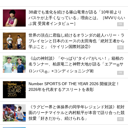
38歳でも進化を続ける篠山竜青が語る「10年前より
バスケが上手くなっている」理由とは。［MVVりらい
ぶ賞 受賞者インタビュー］
PR
世界の頂点に君臨し続けるオランダの超人ハリー・ラ
ブレイセンと日本のエースの太田海也「絶対王者から
学ぶこと」《ケイリン国際対談②》
PR
《山の神対談》「やっぱり“タイパ”がいい！」箱根の
名ランナー、柏原竜二と神野大地が語る「エアー
サ
®
ロンパス
」×コンディショニング術
®
PR
Number SPORTS OF THE YEAR 2026 開催決定！
2026年を代表するアスリートを表彰
《ラグビー界と体操界の同学年レジェンド対談》初対
面のリーチマイケルと内村航平が本音で語り合った競
技愛「好きだから、続けられる」
PR