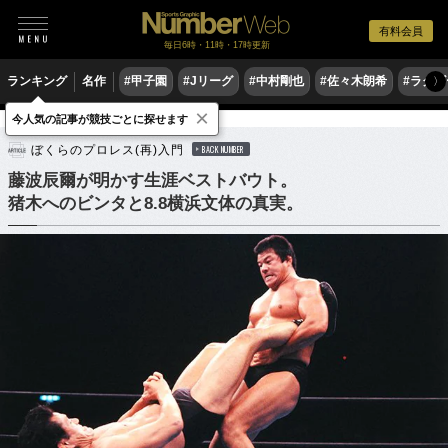
有料会員
毎日6時・11時・17時更新
ランキング
名作
#甲子園
#Jリーグ
#中村剛也
#佐々木朗希
#ラグ
〉
×
今人気の記事が競技ごとに探せます
格闘技
プロレス
ぼくらのプロレス(再)入門
BACK NUMBER
藤波辰爾が明かす生涯ベストバウト。
猪木へのビンタと8.8横浜文体の真実。