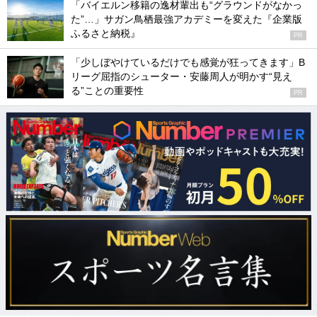
「バイエルン移籍の逸材輩出も“グラウンドがなかっ
た”…」サガン鳥栖最強アカデミーを変えた『企業版
ふるさと納税』
PR
「少しぼやけているだけでも感覚が狂ってきます」B
リーグ屈指のシューター・安藤周人が明かす“見え
る”ことの重要性
PR