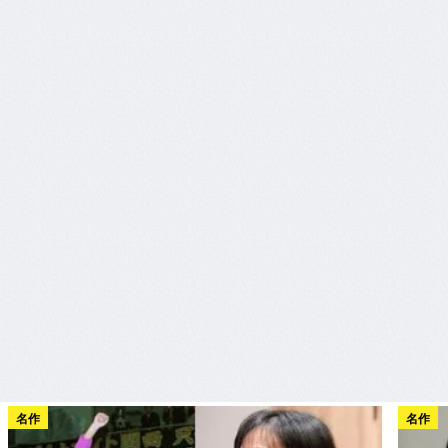
名作
名作