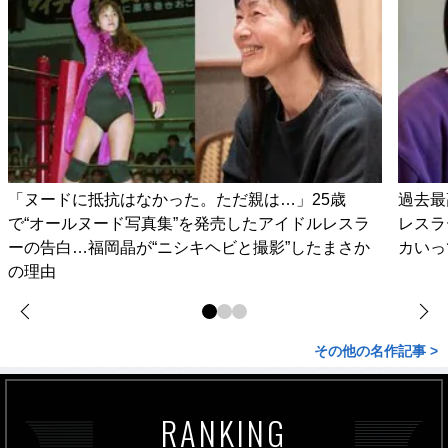
「ヌードに抵抗はなかった。ただ親は…」25歳
過去最
で“オールヌード写真集”を発売したアイドルレスラ
レスラ
ーの告白…福岡晶が“ニシキヘビと撮影”したまさか
カいっ
の理由
その他の名作記事 >
RANKING