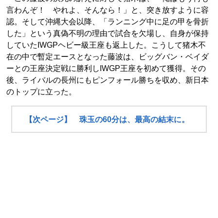
言わんぞ！ やれよ、そんなら！」と、突き放すように容
認。そして沖縄大会以降、「ランニング中に足の甲を骨折
した」という真偽不明の理由で試合を欠場し、自身が保持
していたIWGPヘビー級王座も返上した。こうして猪木不
在の中で暫定エースとなった藤波は、ビッグバン・ベイダ
ーとの王座決定戦に勝利しIWGP王座を初めて獲得。その
後、ライバルの長州にもピンフォール勝ちを収め、新日本
のトップに立った。
【次ページ】 珠玉の60分は、最高の結末に。