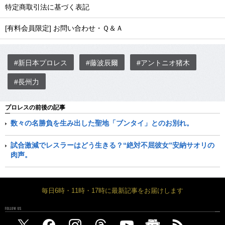
特定商取引法に基づく表記
[有料会員限定] お問い合わせ・Ｑ＆Ａ
#新日本プロレス
#藤波辰爾
#アントニオ猪木
#長州力
プロレスの前後の記事
数々の名勝負を生み出した聖地「ブンタイ」とのお別れ。
試合激減でレスラーはどう生きる？“絶対不屈彼女”安納サオリの
肉声。
毎日6時・11時・17時に最新記事をお届けします
FOLLOW US