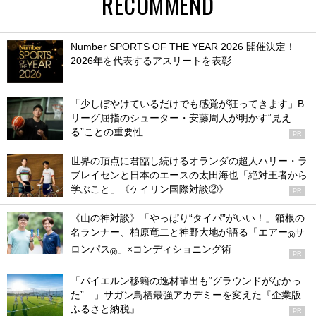
RECOMMEND
Number SPORTS OF THE YEAR 2026 開催決定！
2026年を代表するアスリートを表彰
「少しぼやけているだけでも感覚が狂ってきます」B
リーグ屈指のシューター・安藤周人が明かす“見え
る”ことの重要性
PR
世界の頂点に君臨し続けるオランダの超人ハリー・ラ
ブレイセンと日本のエースの太田海也「絶対王者から
学ぶこと」《ケイリン国際対談②》
PR
《山の神対談》「やっぱり“タイパ”がいい！」箱根の
名ランナー、柏原竜二と神野大地が語る「エアー
サ
®
ロンパス
」×コンディショニング術
®
PR
「バイエルン移籍の逸材輩出も“グラウンドがなかっ
た”…」サガン鳥栖最強アカデミーを変えた『企業版
ふるさと納税』
PR