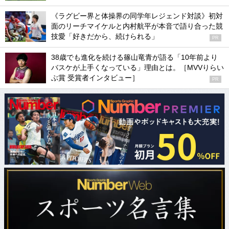
《ラグビー界と体操界の同学年レジェンド対談》初対
面のリーチマイケルと内村航平が本音で語り合った競
技愛「好きだから、続けられる」
PR
38歳でも進化を続ける篠山竜青が語る「10年前より
バスケが上手くなっている」理由とは。［MVVりらい
ぶ賞 受賞者インタビュー］
PR