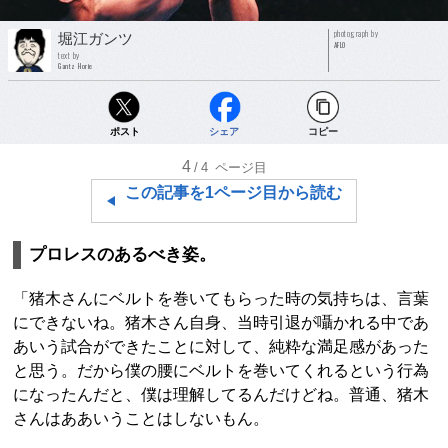
photograph by
堀江ガンツ
AFLO
text by
Gantz Horie
ポスト
シェア
コピー
4
/4
ページ目
この記事を1ページ目から読む
プロレスのあるべき姿。
「猪木さんにベルトを巻いてもらった時の気持ちは、言葉
にできないね。猪木さん自身、当時引退が囁かれる中であ
あいう試合ができたことに対して、純粋な満足感があった
と思う。だから僕の腰にベルトを巻いてくれるという行為
になったんだと、僕は理解してるんだけどね。普通、猪木
さんはああいうことはしないもん。