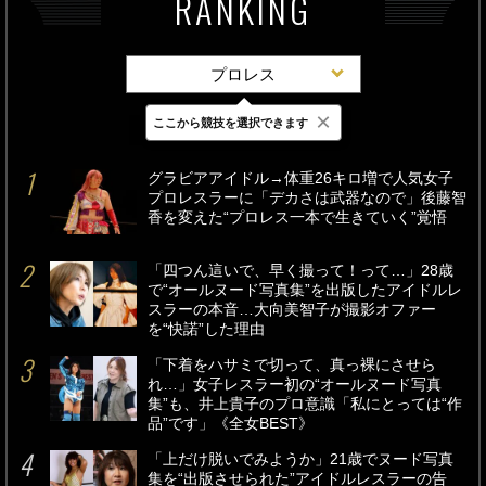
RANKING
プロレス
×
ここから競技を選択できます
最新
24時間
週間
グラビアアイドル→体重26キロ増で人気女子
プロレスラーに「デカさは武器なので」後藤智
香を変えた“プロレス一本で生きていく”覚悟
「四つん這いで、早く撮って！って…」28歳
で“オールヌード写真集”を出版したアイドルレ
スラーの本音…大向美智子が撮影オファー
を“快諾”した理由
「下着をハサミで切って、真っ裸にさせら
れ…」女子レスラー初の“オールヌード写真
集”も、井上貴子のプロ意識「私にとっては“作
品”です」《全女BEST》
「上だけ脱いでみようか」21歳でヌード写真
集を“出版させられた”アイドルレスラーの告