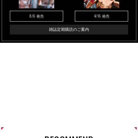
8/6
4/16
発売
発売
雑誌定期購読のご案内