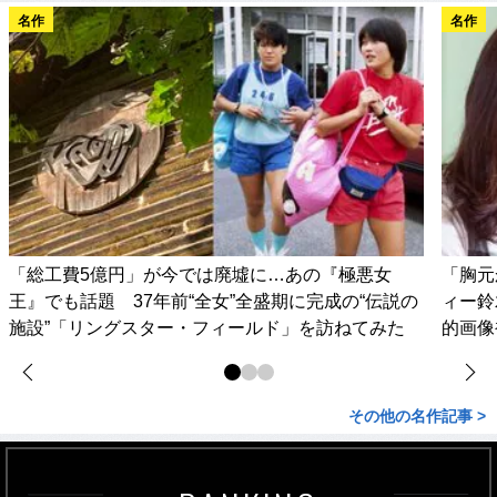
名作
名作
「総工費5億円」が今では廃墟に…あの『極悪女
「胸元
王』でも話題 37年前“全女”全盛期に完成の“伝説の
ィー鈴
施設”「リングスター・フィールド」を訪ねてみた
的画像
その他の名作記事 >