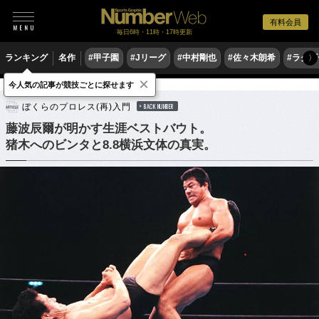
有料会員
毎日6時・11時・17時更新
ランキング
名作
#甲子園
#Jリーグ
#中村剛也
#佐々木朗希
#ラグ
〉
×
今人気の記事が競技ごとに探せます
格闘技
プロレス
ぼくらのプロレス(再)入門
BACK NUMBER
藤波辰爾が明かす生涯ベストバウト。
猪木へのビンタと8.8横浜文体の真実。