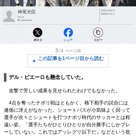
photograph by
神尾光臣
Uniphoto Press
text by
Mitsuomi Kamio
ポスト
シェア
コピー
3
/4
ページ目
この記事を1ページ目から読む
デル・ピエーロも懸念していた。
攻撃で芳しい成果を見せられたわけでもなかった。
4点を奪ったナポリ戦はともかく、格下相手の試合には
連係に冴えがなかった。ショートパスが小気味よく回って
選手が次々とシュートを打つナポリ時代のサッカーとは程
遠い姿。「選手たちがひとりひとりが自分勝手にしかプレ
ーしていない。これではアッレグリ以下だ」などという批