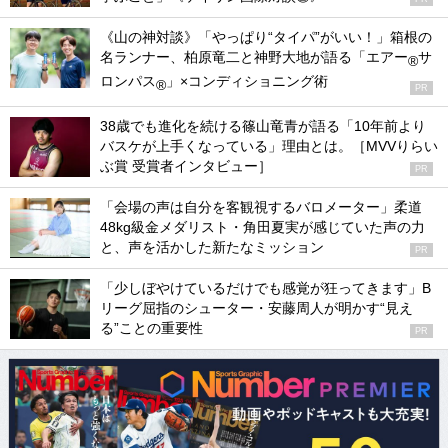
《山の神対談》「やっぱり“タイパ”がいい！」箱根の
名ランナー、柏原竜二と神野大地が語る「エアー
サ
®
ロンパス
」×コンディショニング術
®
PR
38歳でも進化を続ける篠山竜青が語る「10年前より
バスケが上手くなっている」理由とは。［MVVりらい
ぶ賞 受賞者インタビュー］
PR
「会場の声は自分を客観視するバロメーター」柔道
48kg級金メダリスト・角田夏実が感じていた声の力
と、声を活かした新たなミッション
PR
「少しぼやけているだけでも感覚が狂ってきます」B
リーグ屈指のシューター・安藤周人が明かす“見え
る”ことの重要性
PR