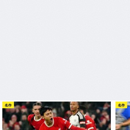
名作
名作