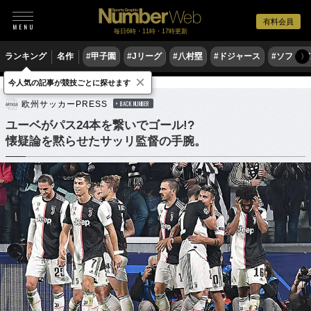
有料会員
毎日6時・11時・17時更新
ランキング
名作
#甲子園
#Jリーグ
#八村塁
#ドジャース
#ソフトバ
〉
×
今人気の記事が競技ごとに探せます
サッカー
海外サッカー
セリエA
欧州サッカーPRESS
BACK NUMBER
ユーベがパス24本を繋いでゴール!?
懐疑論を黙らせたサッリ監督の手腕。