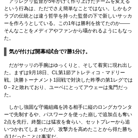
アッレグリ監督が5年かけて作り上げたチームを変える
という行為は、ただでさえ簡単なことではない。しかもク
ラブの伝統とは違う哲学を持った監督の下で新しいサッカ
ーを作ろうとしている。この1年は勝利を捨てたのか――
そんなことをメディアやファンから囁かれるようにもなっ
た。
気が付けば開幕8試合で7勝1分け。
だがサッリの手腕はゆっくりと、そして着実に現れ出し
た。まずは9月18日、CL第1節アトレティコ・マドリー
戦。決勝トーナメント1回戦で対決した昨季の第1レグでは
0－2と敗れており、ユーベにとってアウェーは鬼門だっ
た。
しかし強固な守備組織を誇る相手に縦のロングカウンタ
ーで先制するや、パスワークを使った崩しで追加点も奪い
2点を先行。終盤には猛攻を食らい、セットプレーから追
いつかれてしまったが、攻撃力を高めたことから得た勝ち
点1だったことは事実だ。