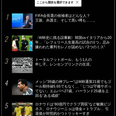
×
ここから競技を選択できます
最新
24時間
週間
FIFA会長選の候補者はどんな人？
王族、弁護士、そして黒い噂も……。
〈W杯史に残る誤審劇〉韓国vsイタリアから20
年…「レフェリー人生最高の試合の1つ」忌み
嫌われた審判モレノが認めない“2つのミス”
トータルフットボール、もう1人の
申し子。レンセンブリンクの生涯。
メッシ“39歳の神プレー”はW杯通算21発でもゴ
ール期待値5.65でもなく…「じつは守備サボっ
てない」エムバペ27歳、ハーランド25歳を上
回る“ある成績”
ロナウドは“80億円でクラブ買収”など敏腕ビジ
ネス、ロナウジーニョは借金＋トラブル… 引
退後が対照的かつトリッキーすぎ