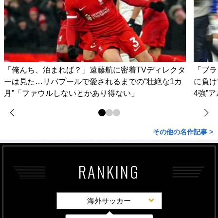
「俺んち、泊まれば？」遠藤航に密着TVディレクタ
「ブラ
ーは見た…リバプールで愛されるまでの“壮絶な1カ
に負け
月”「ファウルしないとかあり得ない」
4強”
その他の名作記事 >
RANKING
海外サッカー