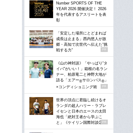
Number SPORTS OF THE
YEAR 2026 開催決定！ 2026
年を代表するアスリートを表
彰
「安定した場所にとどまれば
成長は止まる」西内悠人が故
郷・高知で次世代へ伝えた“挑
戦する力”
PR
《山の神対談》「やっぱり“タ
イパ”がいい！」箱根の名ラン
ナー、柏原竜二と神野大地が
語る「エアー
サロンパス
」
®
®
×コンディショニング術
PR
世界の頂点に君臨し続けるオ
ランダの超人ハリー・ラブレ
イセンと日本のエースの太田
海也「絶対王者から学ぶこ
と」《ケイリン国際対談②》
PR