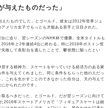
が与えたものだった」
与えたものでした」とゴールド。彼女は2012年世界ジュ
のアメリカ女子でもっとも才能ある若手と注目された。
彰台に迫り、翌シーズンのNHK杯で優勝。全米タイトルも
2016年と2年連続4位に終わる。特に2016年ボストン世
で失敗して表彰台を逃したことで、鬱状態に陥ったとい
練習する精神力、スケートをやっていける経済力のある家
条件を与えてくれました。同じ条件をもらった他の人だっ
う。これを生かすことのできなかった自分は、天の与えて
念にかられたのです」
取るべきだった、とゴールド。だが翌シーズンに向けて
た2016年スケートアメリカで「フィギュアスケートは細
私にはそれがないんです」と口にした。居合わせた記者た