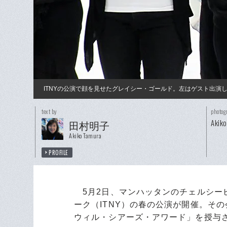
ITNYの公演で顔を見せたグレイシー・ゴールド。左はゲスト出演
text by
photog
Akiko
田村明子
Akiko Tamura
PROFILE
5月2日、マンハッタンのチェルシー
ーク（ITNY）の春の公演が開催。そ
ウィル・シアーズ・アワード」を授与