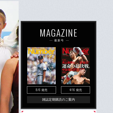
MAGAZINE
最新号
8/6
4/16
発売
発売
雑誌定期購読のご案内