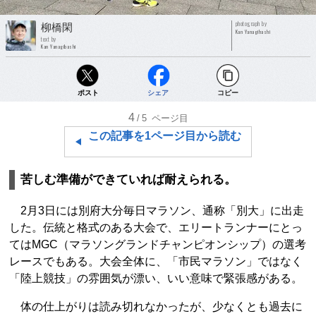
photograph by
柳橋閑
Kan Yanagihashi
text by
Kan Yanagibashi
ポスト
シェア
コピー
4
/5
ページ目
この記事を1ページ目から読む
苦しむ準備ができていれば耐えられる。
2月3日には別府大分毎日マラソン、通称「別大」に出走
した。伝統と格式のある大会で、エリートランナーにとっ
てはMGC（マラソングランドチャンピオンシップ）の選考
レースでもある。大会全体に、「市民マラソン」ではなく
「陸上競技」の雰囲気が漂い、いい意味で緊張感がある。
体の仕上がりは読み切れなかったが、少なくとも過去に