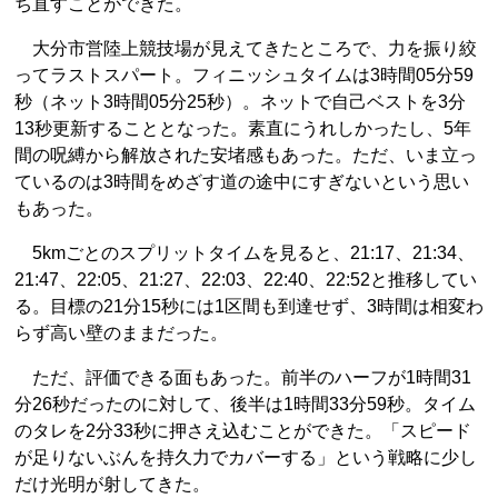
ち直すことができた。
大分市営陸上競技場が見えてきたところで、力を振り絞
ってラストスパート。フィニッシュタイムは3時間05分59
秒（ネット3時間05分25秒）。ネットで自己ベストを3分
13秒更新することとなった。素直にうれしかったし、5年
間の呪縛から解放された安堵感もあった。ただ、いま立っ
ているのは3時間をめざす道の途中にすぎないという思い
もあった。
5kmごとのスプリットタイムを見ると、21:17、21:34、
21:47、22:05、21:27、22:03、22:40、22:52と推移してい
る。目標の21分15秒には1区間も到達せず、3時間は相変わ
らず高い壁のままだった。
ただ、評価できる面もあった。前半のハーフが1時間31
分26秒だったのに対して、後半は1時間33分59秒。タイム
のタレを2分33秒に押さえ込むことができた。「スピード
が足りないぶんを持久力でカバーする」という戦略に少し
だけ光明が射してきた。