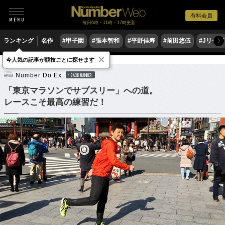
有料会員
毎日6時・11時・17時更新
ランキング
名作
#甲子園
#張本智和
#平野佳寿
#前田悠伍
#Jリーグ
〉
×
今人気の記事が競技ごとに探せます
陸上
マラソン
Number Do Ex
BACK NUMBER
「東京マラソンでサブスリー」への道。
レースこそ最高の練習だ！