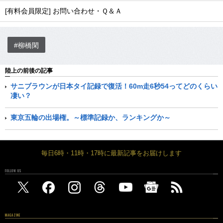
[有料会員限定] お問い合わせ・Ｑ＆Ａ
#柳橋閑
陸上の前後の記事
サニブラウンが日本タイ記録で復活！60m走6秒54ってどのくらい
凄い？
東京五輪の出場権。～標準記録か、ランキングか～
毎日6時・11時・17時に最新記事をお届けします
FOLLOW US
MAGAZINE