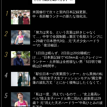
最新
24時間
週間
米国修行で次々と室内日本記録更新。
中・長距離ランナーの新たな強化法。
「努力は実る、という言葉は好きじゃなく
て…」中学で全国制覇→重圧で長期スランプに
→29歳で日本歴代3位…元“天才少女ハードラ
ー”の「復活秘話」
「1日目は眠らず、2日目は20分睡眠だ
け…」“日本新記録で”415km走ったクレイジー
ランナー・土井陵は全然寝ない男「5日弱で睡
眠は計4時間半」
「駅伝日本一の実業団ランナー」から異例の転
身…“現役女子大生ファッションモデル”國立華
蓮の波乱万丈「とにかく後悔はしたくなくて」
「私は一度、消えているので…」“史上最高レ
ベル”陸上女子ハードル界に現れた超新星は29
歳？ 元“消えた天才ハードラー”中島ひとみの波