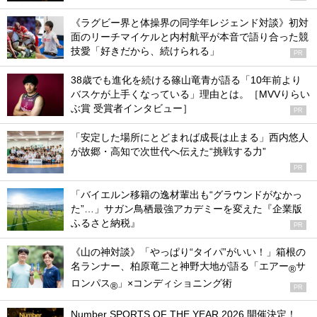
《ラグビー界と体操界の同学年レジェンド対談》初対
面のリーチマイケルと内村航平が本音で語り合った競
技愛「好きだから、続けられる」
PR
38歳でも進化を続ける篠山竜青が語る「10年前より
バスケが上手くなっている」理由とは。［MVVりらい
ぶ賞 受賞者インタビュー］
PR
「安定した場所にとどまれば成長は止まる」西内悠人
が故郷・高知で次世代へ伝えた“挑戦する力”
PR
「バイエルン移籍の逸材輩出も“グラウンドがなかっ
た”…」サガン鳥栖最強アカデミーを変えた『企業版
ふるさと納税』
PR
《山の神対談》「やっぱり“タイパ”がいい！」箱根の
名ランナー、柏原竜二と神野大地が語る「エアー
サ
®
ロンパス
」×コンディショニング術
®
PR
Number SPORTS OF THE YEAR 2026 開催決定！