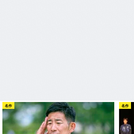
名作
名作