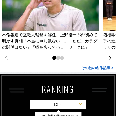
不倫報道で立教大監督を解任、上野裕一郎が初めて
箱根駅
明かす真相「本当に申し訳ない…」「ただ、カラダ
手の進
の関係はない」「職を失ってハローワークに」
ラリの
その他の名作記事 >
RANKING
陸上
×
ここから競技を選択できます