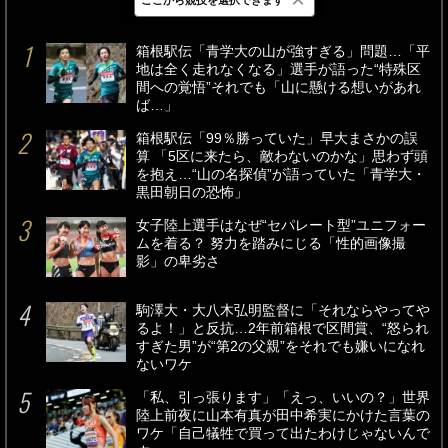
最新
24時間
週間
箱根駅伝「青学大の山が強すぎる」問題…「平
地は全く走れなくなる」選手が語った“特殊区
間への覚悟”それでも「山に懸ける想いがあれ
ば…」
箱根駅伝「99％勝っていた」早大まさかの誤
算 「5区に来たら、敵わないのかな」思わず頭
を抱え…“山の名探偵”が語っていた「青学大・
黒田朝日の恐怖」
女子陸上選手はなぜ“セパレート型”ユニフォー
ムを着る？ 努力を踏みにじる「性的画像撮
影」の卑劣さ
駒澤大・大八木弘明監督に「それならやってや
るよ！」と反抗…2年前箱根で区間賞、“怒られ
すぎた男”が“第2の父親”をそれでも嫌いになれ
ないワケ
「私、引っ張ります」「えっ、いいの？」世界
陸上前夜に山本有真が田中希実にかけた言葉の
ワケ「自己犠牲で買って出たわけじゃないんで