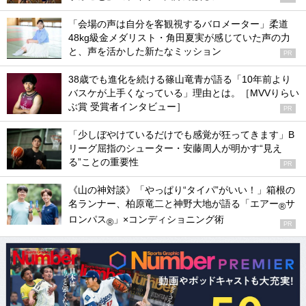
「会場の声は自分を客観視するバロメーター」柔道
48kg級金メダリスト・角田夏実が感じていた声の力
と、声を活かした新たなミッション
PR
38歳でも進化を続ける篠山竜青が語る「10年前より
バスケが上手くなっている」理由とは。［MVVりらい
ぶ賞 受賞者インタビュー］
PR
「少しぼやけているだけでも感覚が狂ってきます」B
リーグ屈指のシューター・安藤周人が明かす“見え
る”ことの重要性
PR
《山の神対談》「やっぱり“タイパ”がいい！」箱根の
名ランナー、柏原竜二と神野大地が語る「エアー
サ
®
ロンパス
」×コンディショニング術
®
PR