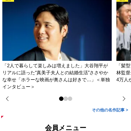
「2人で暮らして楽しみは増えました」大谷翔平が
「髪型
リアルに語った“真美子夫人との結婚生活”ささやか
林監督
な幸せ「ホラーな映画が奥さんは好きで…」＜単独
4万人
インタビュー＞
その他の名作記事 >
会員メニュー