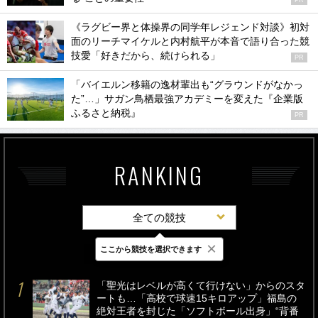
《ラグビー界と体操界の同学年レジェンド対談》初対
面のリーチマイケルと内村航平が本音で語り合った競
技愛「好きだから、続けられる」
PR
「バイエルン移籍の逸材輩出も“グラウンドがなかっ
た”…」サガン鳥栖最強アカデミーを変えた『企業版
ふるさと納税』
PR
RANKING
全ての競技
×
ここから競技を選択できます
最新
24時間
週間
「聖光はレベルが高くて行けない」からのスタ
ートも…「高校で球速15キロアップ」福島の
絶対王者を封じた「ソフトボール出身」“背番