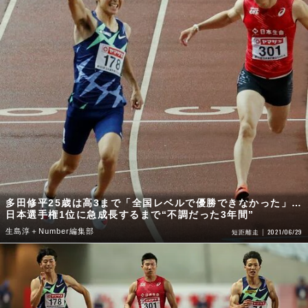
多田修平25歳は高3まで「全国レベルで優勝できなかった」…
日本選手権1位に急成長するまで“不調だった3年間”
生島淳＋Number編集部
2021/06/29
短距離走