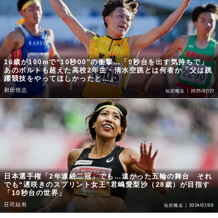
16歳が100mで“10秒00”の衝撃…「9秒台を出す気持ちで」
あのボルトも超えた高校2年生・清水空跳とは何者か「父は跳
躍競技をやってほしかったと…」
和田悟志
2025/07/27
短距離走
日本選手権「2年連続二冠」でも…遠かった五輪の舞台 それ
でも“遅咲きのスプリント女王”君嶋愛梨沙（28歳）が目指す
「10秒台の世界」
荘司結有
2024/07/09
短距離走