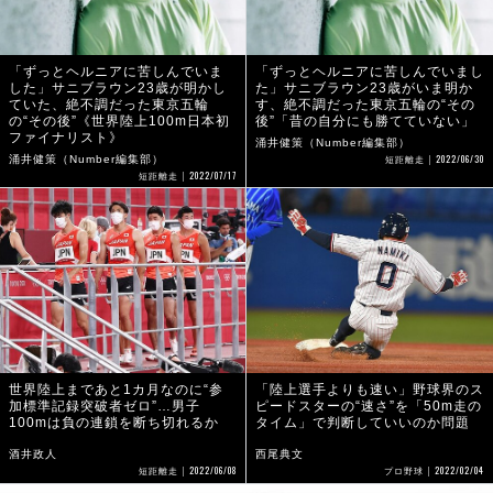
「ずっとヘルニアに苦しんでいま
「ずっとヘルニアに苦しんでいまし
した」サニブラウン23歳が明かし
た」サニブラウン23歳がいま明か
ていた、絶不調だった東京五輪
す、絶不調だった東京五輪の“その
の“その後”《世界陸上100m日本初
後”「昔の自分にも勝てていない」
ファイナリスト》
涌井健策（Number編集部）
2022/06/30
涌井健策（Number編集部）
短距離走
2022/07/17
短距離走
世界陸上まであと1カ月なのに“参
「陸上選手よりも速い」野球界のス
加標準記録突破者ゼロ”…男子
ピードスターの“速さ”を「50m走の
100mは負の連鎖を断ち切れるか
タイム」で判断していいのか問題
酒井政人
西尾典文
2022/06/08
2022/02/04
短距離走
プロ野球