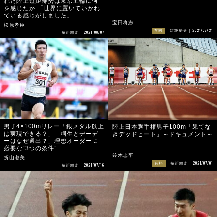
れた陸上短距離勢は東京五輪に何
を感じたか 「世界に置いていかれ
ている感じがしました」
宝田将志
松原孝臣
2021/07/31
有料
短距離走
2021/08/07
短距離走
男子4×100mリレー「銀メダル以上
陸上日本選手権男子100m「果てな
は実現できる？」「桐生とデーデ
きデッドヒート」～ドキュメント～
ーはなぜ選出？」理想オーダーに
必要な“3つの条件”
鈴木忠平
折山淑美
2021/07/01
有料
短距離走
2021/07/16
短距離走