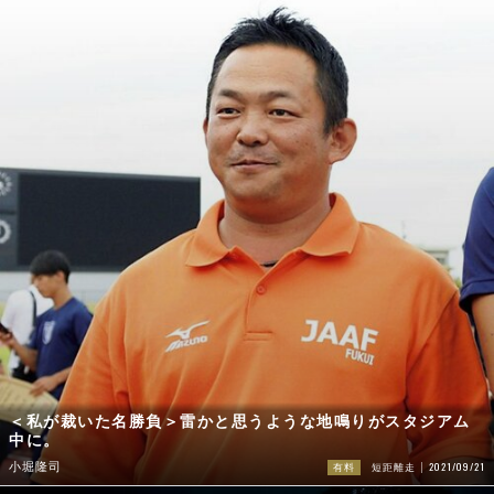
＜私が裁いた名勝負＞雷かと思うような地鳴りがスタジアム
中に。
2021/09/21
小堀隆司
有料
短距離走