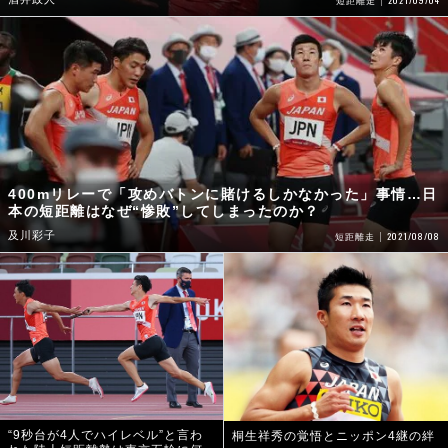
短距離走
400mリレーで「攻めバトンに賭けるしかなかった」事情…日
本の短距離はなぜ“惨敗”してしまったのか？
及川彩子
2021/08/08
短距離走
“9秒台が4人でハイレベル”と言わ
桐生祥秀の覚悟とニッポン4継の絆