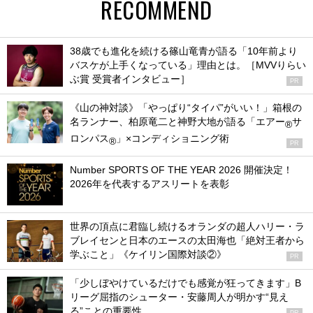
RECOMMEND
38歳でも進化を続ける篠山竜青が語る「10年前より
バスケが上手くなっている」理由とは。［MVVりらい
ぶ賞 受賞者インタビュー］
PR
《山の神対談》「やっぱり“タイパ”がいい！」箱根の
名ランナー、柏原竜二と神野大地が語る「エアー
サ
®
ロンパス
」×コンディショニング術
®
PR
Number SPORTS OF THE YEAR 2026 開催決定！
2026年を代表するアスリートを表彰
世界の頂点に君臨し続けるオランダの超人ハリー・ラ
ブレイセンと日本のエースの太田海也「絶対王者から
学ぶこと」《ケイリン国際対談②》
PR
「少しぼやけているだけでも感覚が狂ってきます」B
リーグ屈指のシューター・安藤周人が明かす“見え
る”ことの重要性
PR