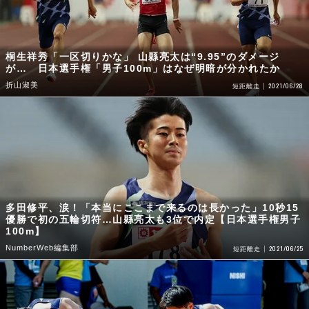
桐生祥秀「一区切りかな」 山縣亮太は“9.95”のダメージ
が… 日本選手権「男子100m」はなぜ明暗が分かれたか
折山淑美
2021/06/28
短距離走
多田修平、涙！「本当にここまで来るのは長かった」10秒15
優勝で初の五輪切符…山縣亮太も3位で内定【日本選手権男子
100m】
NumberWeb編集部
2021/06/25
短距離走