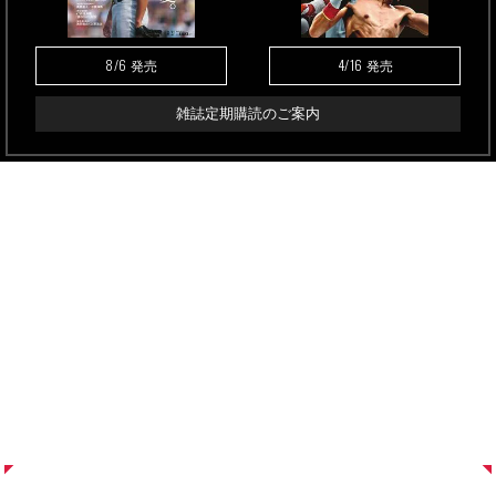
8/6
4/16
発売
発売
雑誌定期購読のご案内