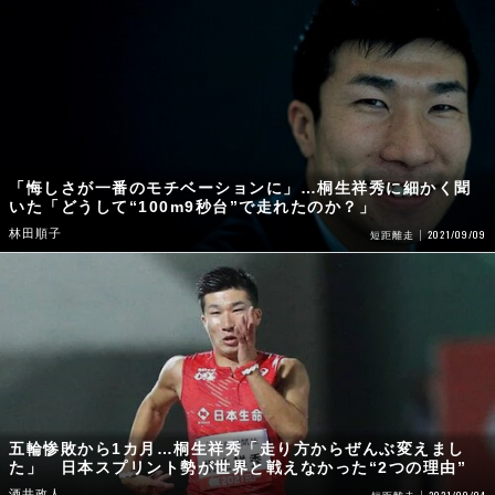
「悔しさが一番のモチベーションに」…桐生祥秀に細かく聞
いた「どうして“100m9秒台”で走れたのか？」
林田順子
2021/09/09
短距離走
五輪惨敗から1カ月…桐生祥秀「走り方からぜんぶ変えまし
た」 日本スプリント勢が世界と戦えなかった“2つの理由”
酒井政人
2021/09/04