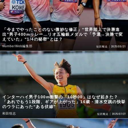
「今までやったことのない微妙な修正」“世界陸上で決勝進
出”男子400mリレー…リオ五輪銀メダルで「予選→決勝で変
えていた」“1/4の秘密”とは？
NumberWeb編集部
2025/09/21
短距離走
インターハイ男子100m衝撃の「10秒00」はなぜ起きた？
「あれでもう1段階、ギアが上がった」16歳・清水空跳の快挙
のウラにあった“ある伏線”
和田悟志
2025/07/27
短距離走