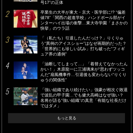
号17”の正体
卒業生の大半が東大・京大・医学部に!? “偏差
値78”「関西の超進学校」ハンドボール部がイ
ンターハイ出場の衝撃…東大寺学園「まさかの
快挙」のウラ話
「（私たち）引退したんだっけ？」りくりゅ
う“異例のアイスショー”はなぜ画期的だった？
「世界的にも珍しい試み」打ち破った“フィギ
ュア界の通例”
「油断してしまって…」「着替えてなかったん
かい！」木原龍一に三浦璃来が“思わずツッコ
んだ”扇風機事件…引退後も変わらない“りくり
ゅうの関係性”
「強い組織であり続けたい」強豪が相次ぐ敗退
で波乱の甲子園…でも健大高崎はなぜ強い？
名将が語る“強い組織”の真意「有能な社長だけ
ではダメ」
もっと見る