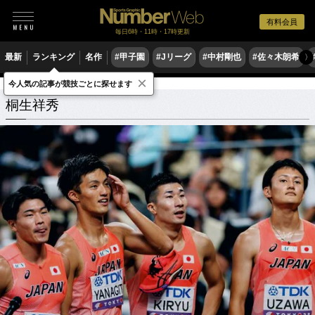
有料会員
毎日6時・11時・17時更新
最新
ランキング
名作
#甲子園
#Jリーグ
#中村剛也
#佐々木朗希
〉
×
今人気の記事が競技ごとに探せます
桐生祥秀
関連記事
桐生祥秀