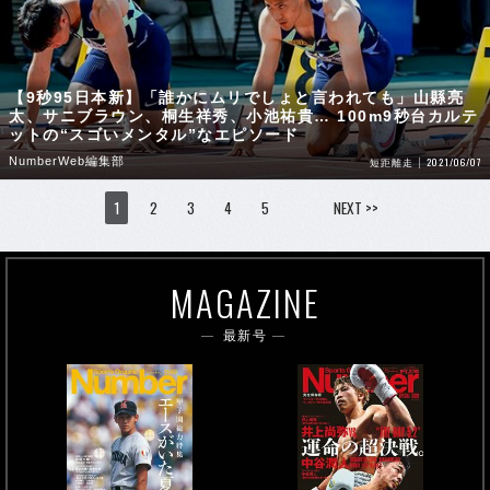
【9秒95日本新】「誰かにムリでしょと言われても」山縣亮
太、サニブラウン、桐生祥秀、小池祐貴… 100m9秒台カルテ
ットの“スゴいメンタル”なエピソード
NumberWeb編集部
2021/06/07
短距離走
1
2
3
4
5
NEXT >>
MAGAZINE
最新号