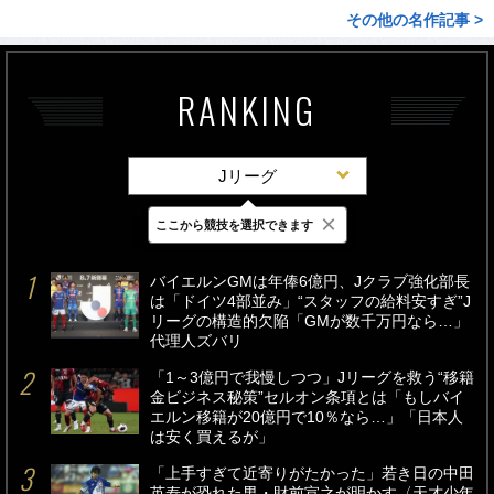
その他の名作記事 >
RANKING
Jリーグ
×
ここから競技を選択できます
最新
24時間
週間
バイエルンGMは年俸6億円、Jクラブ強化部長
は「ドイツ4部並み」“スタッフの給料安すぎ”J
リーグの構造的欠陥「GMが数千万円なら…」
代理人ズバリ
「1～3億円で我慢しつつ」Jリーグを救う“移籍
金ビジネス秘策”セルオン条項とは「もしバイ
エルン移籍が20億円で10％なら…」「日本人
は安く買えるが」
「上手すぎて近寄りがたかった」若き日の中田
英寿が恐れた男・財前宣之が明かす〈天才少年