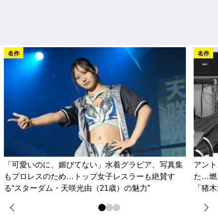
名作
名作
「可愛いのに、媚びてない」水着グラビア、写真集
アント
もプロレスのため…トップ女子レスラーも絶賛す
た…燃
る“スターダム・天咲光由（21歳）の魅力”
「猪木