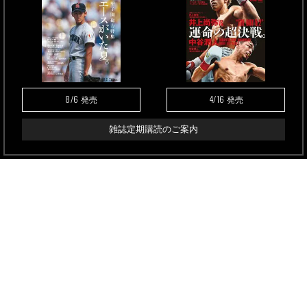
8/6
4/16
発売
発売
雑誌定期購読のご案内