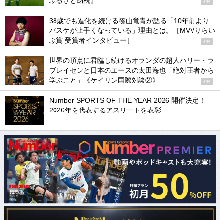
ふるさと納税』
PR
38歳でも進化を続ける篠山竜青が語る「10年前より
バスケが上手くなっている」理由とは。［MVVりらい
ぶ賞 受賞者インタビュー］
PR
世界の頂点に君臨し続けるオランダの超人ハリー・ラ
ブレイセンと日本のエースの太田海也「絶対王者から
学ぶこと」《ケイリン国際対談②》
PR
Number SPORTS OF THE YEAR 2026 開催決定！
2026年を代表するアスリートを表彰