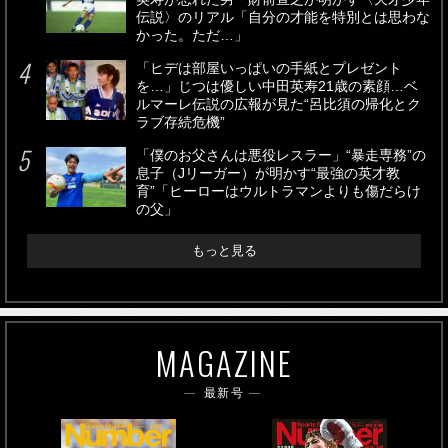
伝説〉のリアル「自分の才能を特別とは思わな
かった。ただ…」
「ヒデは部屋いっぱいの手紙とプレゼント
を…」じつは優しい中田英寿21歳の素顔…ベ
ルマーレ伝説の広報が見た“呂比須の帰化とク
ラブ存続危機”
「僕のお父さんは悪役レスラー」“暴走専務”の
息子（Jリーガー）が明かす“最強の英才教
育”「ヒーローはウルトラマンよりも傷だらけ
の父」
もっと見る
MAGAZINE
最新号