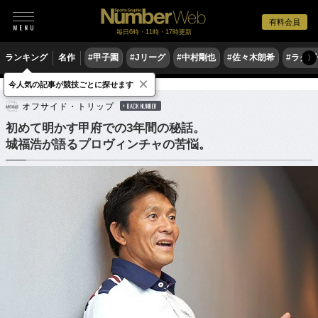
有料会員
毎日6時・11時・17時更新
ランキング
名作
#甲子園
#Jリーグ
#中村剛也
#佐々木朗希
#ラグ
〉
×
今人気の記事が競技ごとに探せます
サッカー
Jリーグ
オフサイド・トリップ
BACK NUMBER
初めて明かす甲府での3年間の秘話。
城福浩が語るプロヴィンチャの苦悩。