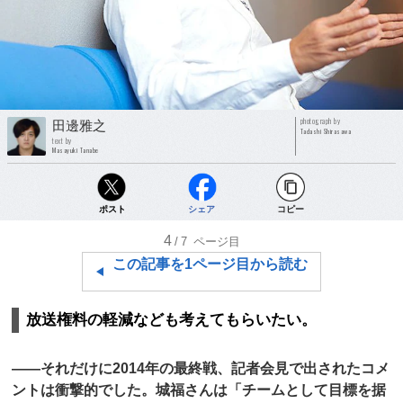
photograph by
田邊雅之
Tadashi Shirasawa
text by
Masayuki Tanabe
ポスト
シェア
コピー
4
/7
ページ目
この記事を1ページ目から読む
放送権料の軽減なども考えてもらいたい。
――それだけに2014年の最終戦、記者会見で出されたコメ
ントは衝撃的でした。城福さんは「チームとして目標を据