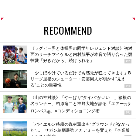
RECOMMEND
《ラグビー界と体操界の同学年レジェンド対談》初対
面のリーチマイケルと内村航平が本音で語り合った競
技愛「好きだから、続けられる」
PR
「少しぼやけているだけでも感覚が狂ってきます」B
リーグ屈指のシューター・安藤周人が明かす“見え
る”ことの重要性
PR
《山の神対談》「やっぱり“タイパ”がいい！」箱根の
名ランナー、柏原竜二と神野大地が語る「エアー
サ
®
ロンパス
」×コンディショニング術
®
PR
「バイエルン移籍の逸材輩出も“グラウンドがなかっ
た”…」サガン鳥栖最強アカデミーを変えた『企業版