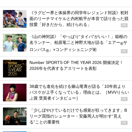
《ラグビー界と体操界の同学年レジェンド対談》初対
面のリーチマイケルと内村航平が本音で語り合った競
技愛「好きだから、続けられる」
PR
《山の神対談》「やっぱり“タイパ”がいい！」箱根の
名ランナー、柏原竜二と神野大地が語る「エアー
サ
®
ロンパス
」×コンディショニング術
®
PR
Number SPORTS OF THE YEAR 2026 開催決定！
2026年を代表するアスリートを表彰
38歳でも進化を続ける篠山竜青が語る「10年前より
バスケが上手くなっている」理由とは。［MVVりらい
ぶ賞 受賞者インタビュー］
PR
「少しぼやけているだけでも感覚が狂ってきます」B
リーグ屈指のシューター・安藤周人が明かす“見え
る”ことの重要性
PR