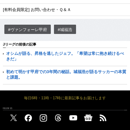
[有料会員限定] お問い合わせ・Ｑ＆Ａ
#ヴァンフォーレ甲府
#城福浩
Jリーグの前後の記事
オシムが語る、昇格を逃したジェフ。「希望は常に抱き続けるべ
きだ」
初めて明かす甲府での3年間の秘話。城福浩が語るサッカーの本質
と課題。
毎日6時・11時・17時に最新記事をお届けします
FOLLOW US