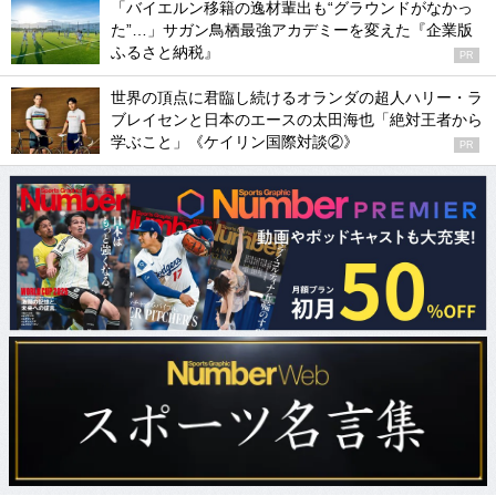
「バイエルン移籍の逸材輩出も“グラウンドがなかっ
た”…」サガン鳥栖最強アカデミーを変えた『企業版
ふるさと納税』
PR
世界の頂点に君臨し続けるオランダの超人ハリー・ラ
ブレイセンと日本のエースの太田海也「絶対王者から
学ぶこと」《ケイリン国際対談②》
PR