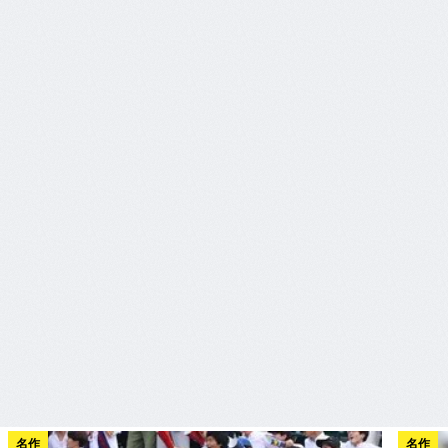
名作
名作