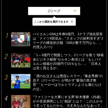
Jリーグ
×
ここから競技を選択できます
最新
24時間
週間
バイエルンGMは年俸6億円、Jクラブ強化部長
は「ドイツ4部並み」“スタッフの給料安すぎ”J
リーグの構造的欠陥「GMが数千万円なら…」
代理人ズバリ
「1～3億円で我慢しつつ」Jリーグを救う“移籍
金ビジネス秘策”セルオン条項とは「もしバイ
エルン移籍が20億円で10％なら…」「日本人
は安く買えるが」
「僕のお父さんは悪役レスラー」“暴走専務”の
息子（Jリーガー）が明かす“最強の英才教
育”「ヒーローはウルトラマンよりも傷だらけ
の父」
“ファミリーを大事にする男”鈴木優磨（26歳）
が小笠原満男にした“相談”とは？「この人がそ
う言ってるんだから、大丈夫なんだなあって」