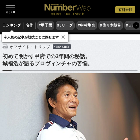
有料会員
毎日6時・11時・17時更新
ランキング
名作
#甲子園
#Jリーグ
#中村剛也
#佐々木朗希
#ラグ
〉
×
今人気の記事が競技ごとに探せます
サッカー
Jリーグ
オフサイド・トリップ
BACK NUMBER
初めて明かす甲府での3年間の秘話。
城福浩が語るプロヴィンチャの苦悩。