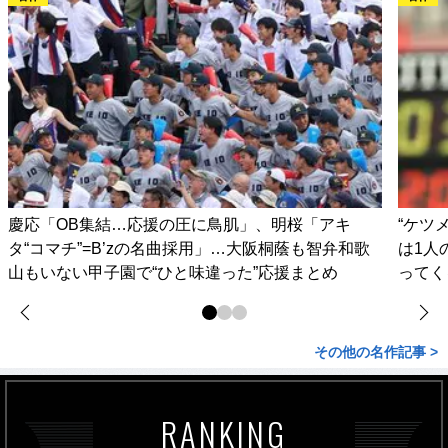
慶応「OB集結…応援の圧に鳥肌」、明桜「アキ
“ケツ
タ“コマチ”=B’zの名曲採用」…大阪桐蔭も智弁和歌
は1人
山もいない甲子園で“ひと味違った”応援まとめ
ってく
その他の名作記事 >
RANKING