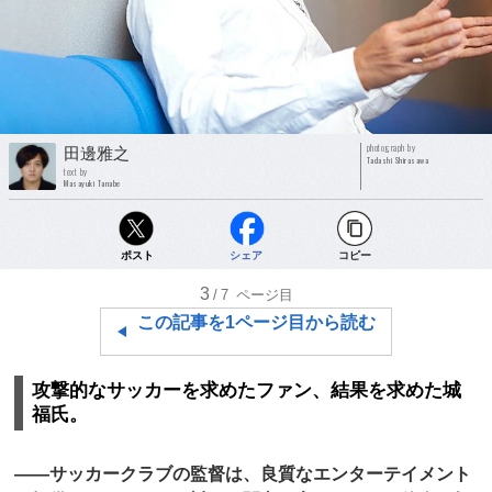
photograph by
田邊雅之
Tadashi Shirasawa
text by
Masayuki Tanabe
ポスト
シェア
コピー
3
/7
ページ目
この記事を1ページ目から読む
攻撃的なサッカーを求めたファン、結果を求めた城
福氏。
――サッカークラブの監督は、良質なエンターテイメント