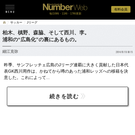
有料会員
毎日6時・11時・17時更新
サッカー
Jリーグ
柏木、槙野、森脇、そして西川、李。
浦和の“広島化”の裏にあるもの。
細江克弥
2014/01/18 08:15
昨季、サンフレッチェ広島のJリーグ連覇に大きく貢献した日本代
表GK西川周作は、かねてから噂のあった浦和レッズへの移籍を決
意した。これによって...
続きを読む