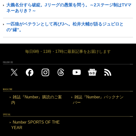
大義名分すら破綻。Jリーグの愚策を問う。～2ステージ制はTVマ
ネーありき？～
一匹狼がベテランとして再びJへ。松井大輔が語るジュビロと
の“縁”。
毎日6時・11時・17時に最新記事をお届けします
FOLLOW US
MAGAZINE
雑誌『Number』購読のご案
雑誌『Number』バックナン
内
バー
SPECIAL
Number SPORTS OF THE
YEAR