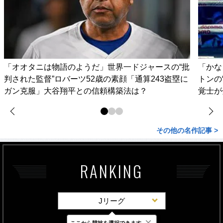
「オオタニは物語のようだ」世界一ドジャースの“批
「かな
判された監督”ロバーツ52歳の素顔「通算243盗塁に
トンの
ガン克服」大谷翔平との信頼構築法は？
覚士が
その他の名作記事 >
RANKING
Jリーグ
×
ここから競技を選択できます