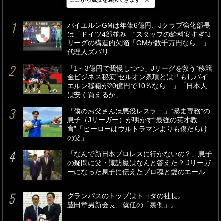
最新
24時間
週間
バイエルンGMは年俸6億円、Jクラブ強化部長
は「ドイツ4部並み」“スタッフの給料安すぎ”J
リーグの構造的欠陥「GMが数千万円なら…」
代理人ズバリ
「1～3億円で我慢しつつ」Jリーグを救う“移籍
金ビジネス秘策”セルオン条項とは「もしバイ
エルン移籍が20億円で10％なら…」「日本人
は安く買えるが」
「僕のお父さんは悪役レスラー」“暴走専務”の
息子（Jリーガー）が明かす“最強の英才教
育”「ヒーローはウルトラマンよりも傷だらけ
の父」
「なんで新日本プロレスに行かないの？」息子
の疑問に父・諏訪魔はなんと答えた？ Jリーガ
ーになった息子に伝えたプロ魂と愛のエール
グランパスのトップはトヨタの社長。
豊田章男新会長、就任の「裏側」。