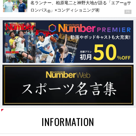
名ランナー、柏原竜二と神野大地が語る「エアー
サ
®
ロンパス
」×コンディショニング術
®
PR
INFORMATION