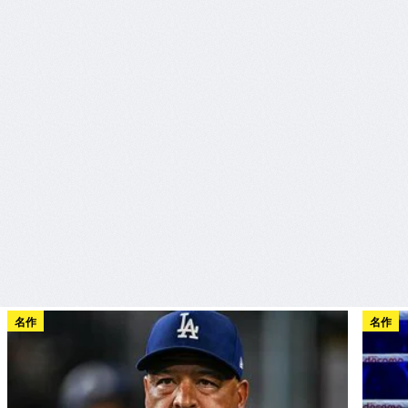
名作
名作