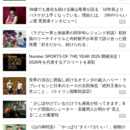
38歳でも進化を続ける篠山竜青が語る「10年前より
バスケが上手くなっている」理由とは。［MVVりらい
ぶ賞 受賞者インタビュー］
PR
《ラグビー界と体操界の同学年レジェンド対談》初対
面のリーチマイケルと内村航平が本音で語り合った競
技愛「好きだから、続けられる」
PR
Number SPORTS OF THE YEAR 2026 開催決定！
2026年を代表するアスリートを表彰
世界の頂点に君臨し続けるオランダの超人ハリー・ラ
ブレイセンと日本のエースの太田海也「絶対王者から
学ぶこと」《ケイリン国際対談②》
PR
「少しぼやけているだけでも感覚が狂ってきます」B
リーグ屈指のシューター・安藤周人が明かす“見え
る”ことの重要性
PR
《山の神対談》「やっぱり“タイパ”がいい！」箱根の