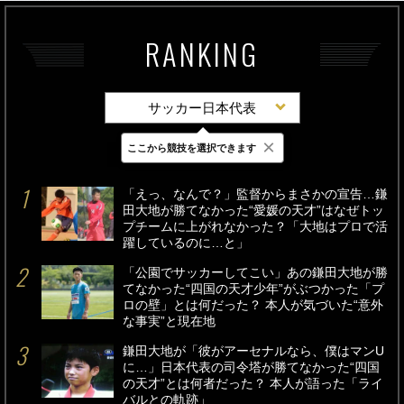
RANKING
サッカー日本代表
×
ここから競技を選択できます
最新
24時間
週間
「えっ、なんで？」監督からまさかの宣告…鎌
田大地が勝てなかった“愛媛の天才”はなぜトッ
プチームに上がれなかった？「大地はプロで活
躍しているのに…と」
「公園でサッカーしてこい」あの鎌田大地が勝
てなかった“四国の天才少年”がぶつかった「プ
ロの壁」とは何だった？ 本人が気づいた“意外
な事実”と現在地
鎌田大地が「彼がアーセナルなら、僕はマンU
に…」日本代表の司令塔が勝てなかった“四国
の天才”とは何者だった？ 本人が語った「ライ
バルとの軌跡」