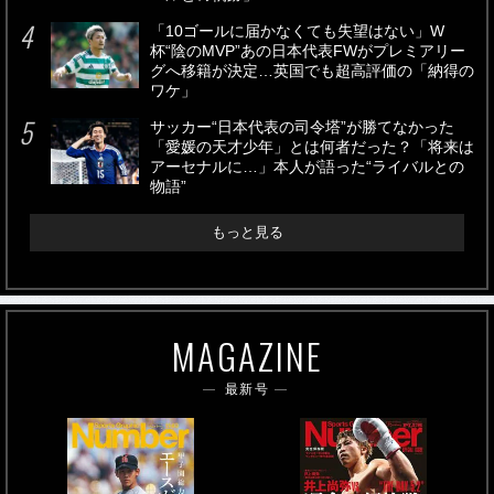
「10ゴールに届かなくても失望はない」W
杯“陰のMVP”あの日本代表FWがプレミアリー
グへ移籍が決定…英国でも超高評価の「納得の
ワケ」
サッカー“日本代表の司令塔”が勝てなかった
「愛媛の天才少年」とは何者だった？「将来は
アーセナルに…」本人が語った“ライバルとの
物語”
もっと見る
MAGAZINE
最新号