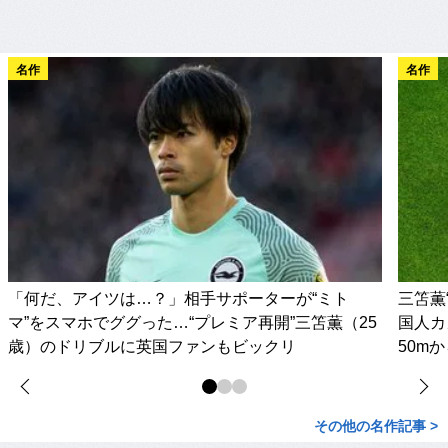
名作
名作
「何だ、アイツは…？」相手サポーターが“ミト
三笘薫
マ”をスマホでググった…“プレミア再開”三笘薫（25
国人カ
歳）のドリブルに英国ファンもビックリ
50m
その他の名作記事 >