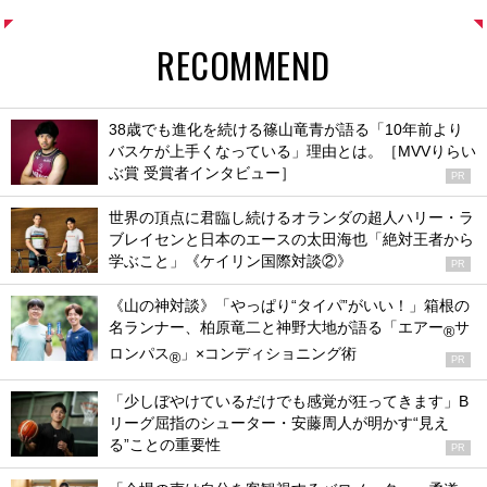
RECOMMEND
38歳でも進化を続ける篠山竜青が語る「10年前より
バスケが上手くなっている」理由とは。［MVVりらい
ぶ賞 受賞者インタビュー］
PR
世界の頂点に君臨し続けるオランダの超人ハリー・ラ
ブレイセンと日本のエースの太田海也「絶対王者から
学ぶこと」《ケイリン国際対談②》
PR
《山の神対談》「やっぱり“タイパ”がいい！」箱根の
名ランナー、柏原竜二と神野大地が語る「エアー
サ
®
ロンパス
」×コンディショニング術
®
PR
「少しぼやけているだけでも感覚が狂ってきます」B
リーグ屈指のシューター・安藤周人が明かす“見え
る”ことの重要性
PR