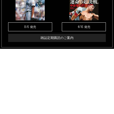
8/6
4/16
発売
発売
雑誌定期購読のご案内