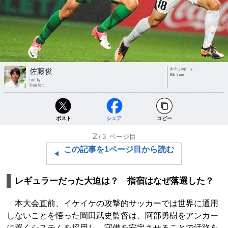
photograph by
佐藤俊
Miki Sano
text by
Shun Sato
ポスト
シェア
コピー
2
/3
ページ目
この記事を1ページ目から読む
レギュラーだった大迫は？ 指宿はなぜ落選した？
本大会直前、イケイケの攻撃的サッカーでは世界に通用
しないことを悟った岡田武史監督は、阿部勇樹をアンカー
に置くシステムを採用し、守備を安定させることで活路を