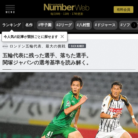
有料会員
毎日6時・11時・17時更新
ランキング
名作
#甲子園
#Jリーグ
#八村塁
#ドジャース
#ソフトバ
〉
×
今人気の記事が競技ごとに探せます
サッカー
サッカー日本代表
ロンドン五輪代表、最大の挑戦
BACK NUMBER
五輪代表に残った選手、落ちた選手。
関塚ジャパンの選考基準を読み解く。