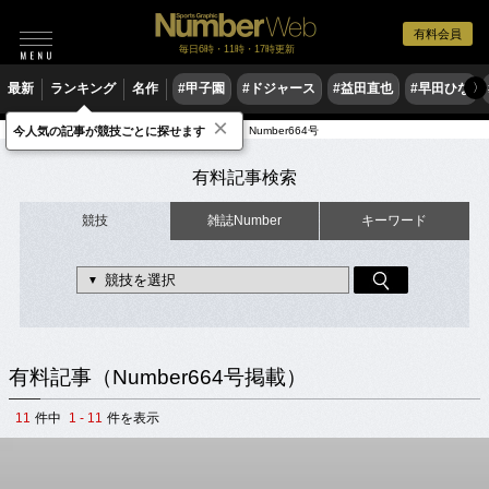
有料会員
毎日6時・11時・17時更新
最新
ランキング
名作
#甲子園
#ドジャース
#益田直也
#早田ひな
〉
×
今人気の記事が競技ごとに探せます
有料記事
出典元雑誌（2006年発売）
Number664号
有料記事検索
競技
雑誌Number
キーワード
有料記事（Number664号掲載）
11
件中
1 - 11
件を表示