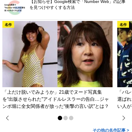
【お知らせ】Google検索で「Number Web」の記事
を見つけやすくする方法
名作
名作
「上だけ脱いでみようか」21歳でヌード写真集
「バレ
を“出版させられた”アイドルレスラーの告白…ジャ
選ばれ
ンボ堀に全女関係者が放った“衝撃の言い訳”とは？
い人が
その他の名作記事 >