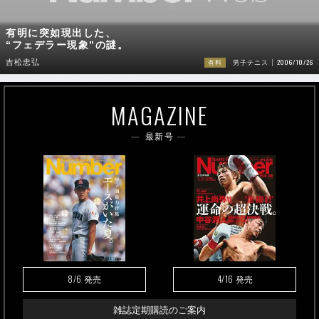
有明に突如現出した、
“フェデラー現象”の謎。
2006/10/26
吉松忠弘
有料
男子テニス
MAGAZINE
最新号
8/6
4/16
発売
発売
雑誌定期購読のご案内