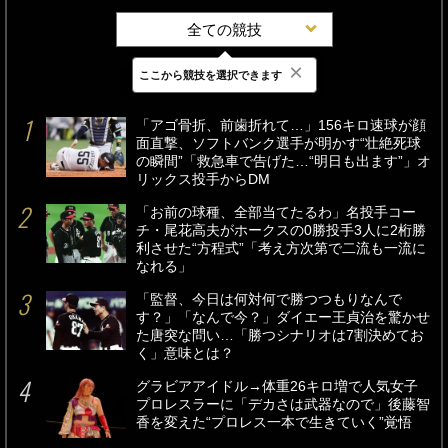
全ての競技
×
ここから競技を選択できます
最新
24時間
週間
「アゴ骨折、前歯折れて…」156キロ速球が顔
面直撃、ソフトバンク選手が明かす“壮絶死球
の瞬間”「救急車で告げた…“明日も出ます”」オ
リックス投手からDM
「お前の球種、全部当てたるわ」名投手コー
チ・尾花高夫がホークスの0勝投手3人に2桁勝
利させた“方程式”「考え方次第で二流も一流に
なれる」
「監督、今日は何対何で勝つつもりなんで
す？」「なんで今？」ダイエー王貞治を驚かせ
た唐突な問い…「勝つシナリオは7割決めてお
く」意味とは？
グラビアアイドル→体重26キロ増で人気女子
プロレスラーに「デカさは武器なので」後藤智
香を変えた“プロレス一本で生きていく”覚悟