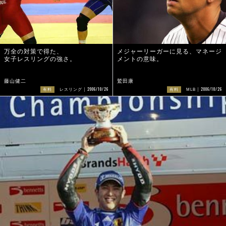
万全の対策で得た、
メジャーリーガーに見る、マネージ
女子レスリングの強さ。
メントの意味。
藤山健二
鷲田康
2006/10/26
2006/10/26
有料
レスリング
有料
MLB