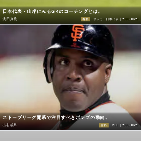
日本代表・山岸にみるGKのコーチングとは。
2006/10/26
浅田真樹
有料
サッカー日本代表
ストーブリーグ開幕で注目すべきボンズの動向。
2006/10/26
出村義和
有料
MLB