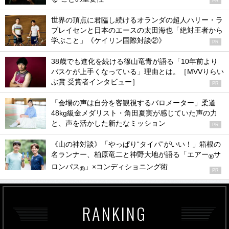
PR
世界の頂点に君臨し続けるオランダの超人ハリー・ラ
ブレイセンと日本のエースの太田海也「絶対王者から
学ぶこと」《ケイリン国際対談②》
PR
38歳でも進化を続ける篠山竜青が語る「10年前より
バスケが上手くなっている」理由とは。［MVVりらい
ぶ賞 受賞者インタビュー］
PR
「会場の声は自分を客観視するバロメーター」柔道
48kg級金メダリスト・角田夏実が感じていた声の力
と、声を活かした新たなミッション
PR
《山の神対談》「やっぱり“タイパ”がいい！」箱根の
名ランナー、柏原竜二と神野大地が語る「エアー
サ
®
ロンパス
」×コンディショニング術
®
PR
RANKING