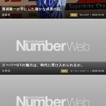
清成龍一が手にした確かな成長の証。
2006/10/26
遠藤智
有料
MotoGP
スーパーGTの魅力は、時代に受け入れられるか。
2006/10/26
大串信
有料
モータースポーツ