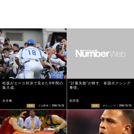
松坂がエース対決で見せた8年間の
“計量失敗”が映す、各国ボクシング
集大成。
事情。
永谷脩
前田衷
2006/10/26
2006/10/26
有料
プロ野球
有料
ボクシング