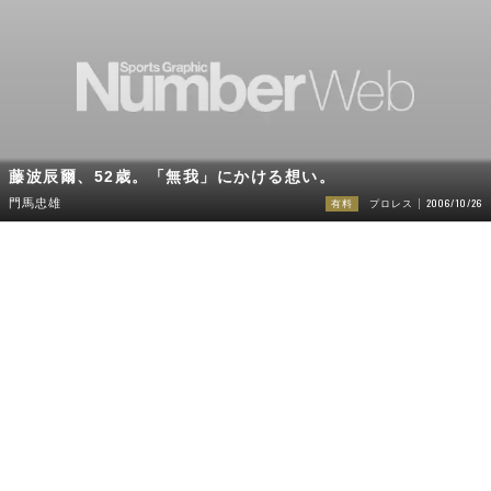
藤波辰爾、52歳。「無我」にかける想い。
2006/10/26
門馬忠雄
有料
プロレス