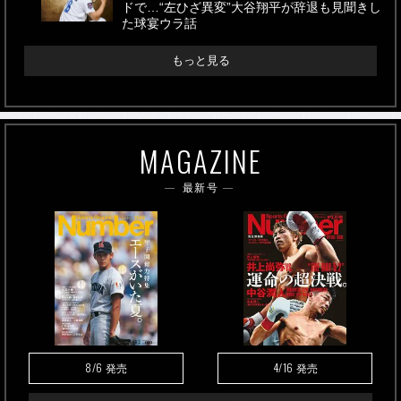
ドで…“左ひざ異変”大谷翔平が辞退も見聞きし
た球宴ウラ話
もっと見る
MAGAZINE
最新号
8/6
4/16
発売
発売