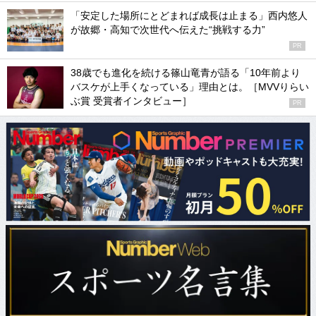
「安定した場所にとどまれば成長は止まる」西内悠人
が故郷・高知で次世代へ伝えた“挑戦する力”
PR
38歳でも進化を続ける篠山竜青が語る「10年前より
バスケが上手くなっている」理由とは。［MVVりらい
ぶ賞 受賞者インタビュー］
PR