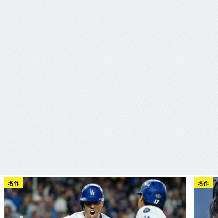
名作
名作