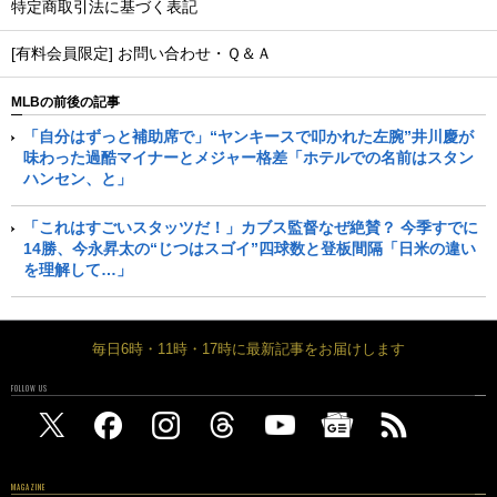
特定商取引法に基づく表記
[有料会員限定] お問い合わせ・Ｑ＆Ａ
MLBの前後の記事
「自分はずっと補助席で」“ヤンキースで叩かれた左腕”井川慶が
味わった過酷マイナーとメジャー格差「ホテルでの名前はスタン
ハンセン、と」
「これはすごいスタッツだ！」カブス監督なぜ絶賛？ 今季すでに
14勝、今永昇太の“じつはスゴイ”四球数と登板間隔「日米の違い
を理解して…」
毎日6時・11時・17時に最新記事をお届けします
FOLLOW US
MAGAZINE