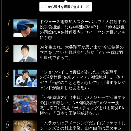
×
ここから競技を選択できます
最新
24時間
週間
ドジャース電撃加入スクーバルで「大谷翔平の
投手負担減」なら4年連続MVPも…「鈴木誠也
の同僚PCAを射程圏内」サイ・ヤング賞ととも
に予想
94年生まれ、大谷翔平が思い出す“今江敏晃の
マネをしていた野球少年時代”「だから僕は羽
生世代ですって」
「ショウヘイには責任があった」大谷翔平
の“球宴辞退”を米メディアが猛烈批判…一体ナ
ゼ？「当然のことと思わないで」引退するレジ
ェンドが熱弁したある思い
「小笠原慎之介（中日）がメジャーで活躍する
のは正直厳しい」NHK解説者が“メジャー挑
戦”に辛口な意見「ポスティングよりも海外FA
権で」「日本で圧倒的成績を…」
「ムラカミはアメージングだ」白ジャケットに
ジーンズ姿の村上宗隆、山本由伸は黒タキシー