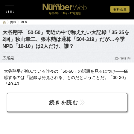
有料会員
毎日6時・11時・17時更新
野球
MLB
大谷翔平「50-50」間近の中で称えたい大記録「35-35を
2回」秋山幸二、張本勲は通算「504-319」だが…今季
NPB「10-10」は2人だけ、誰？
広尾晃
2024/09/18 17:01
大谷翔平が挑んでいる昨今の「50-50」の話題を見るにつけ――痛
感するのは「記録は発見される」ものだということだ。「30-30」
「40-40...
続きを読む