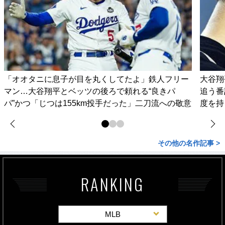
「オオタニに息子が目を丸くしてたよ」鉄人フリー
大谷翔
マン…大谷翔平とベッツの後ろで頼れる“良きパ
追う番
パ”かつ「じつは155km投手だった」二刀流への敬意
度を持
その他の名作記事 >
RANKING
MLB