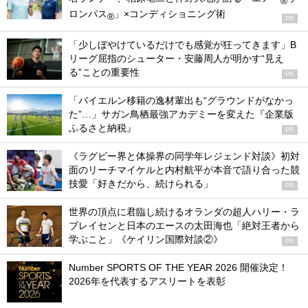
®
ロンパス
」×コンディショニング術
®
PR
「少しぼやけているだけでも感覚が狂ってきます」B
リーグ屈指のシューター・安藤周人が明かす“見え
る”ことの重要性
PR
「バイエルン移籍の逸材輩出も“グラウンドがなかっ
た”…」サガン鳥栖最強アカデミーを変えた『企業版
ふるさと納税』
PR
《ラグビー界と体操界の同学年レジェンド対談》初対
面のリーチマイケルと内村航平が本音で語り合った競
技愛「好きだから、続けられる」
PR
世界の頂点に君臨し続けるオランダの超人ハリー・ラ
ブレイセンと日本のエースの太田海也「絶対王者から
学ぶこと」《ケイリン国際対談②》
PR
Number SPORTS OF THE YEAR 2026 開催決定！
2026年を代表するアスリートを表彰