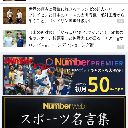
世界の頂点に君臨し続けるオランダの超人ハリー・ラ
ブレイセンと日本のエースの太田海也「絶対王者から
学ぶこと」《ケイリン国際対談②》
PR
《山の神対談》「やっぱり“タイパ”がいい！」箱根の
名ランナー、柏原竜二と神野大地が語る「エアー
サ
®
ロンパス
」×コンディショニング術
®
PR