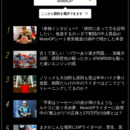
MotoGP
×
ここから競技を選択できます
最新
24時間
週間
《単独インタビュー》「絶対に走って力を証明
したい」低迷するホンダで奮闘の中上貴晶が、
MotoGPシート喪失報道の渦中で明かした本音
古くて新しい「パワーあり過ぎ問題」…加藤大
治郎、原田哲也が駆ったホンダNSR500も陥っ
た速いエンジンの罠
ノリックも大治郎も原田も昔は年中バイク乗り
放題…制限だらけの今のライダーはどこでどう
トレーニングしてるのか？
「手術はソーセージの皮が弾けるような…」マ
ルケスに佐々木歩夢、MotoGPライダーに急増
中の“腕上がり”の正体と270万円の治療とは？
まさかこんな場所にGPライダーが…菅生、筑