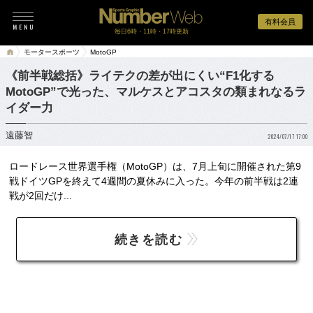
有料会員
毎日6時・11時・17時更新
モータースポーツ
MotoGP
《前半戦総括》ライテクの差が出にくい“F1化する
MotoGP”で光った、マルケスとアコスタの類まれなるラ
イダー力
遠藤智
2024/07/17 17:00
ロードレース世界選手権（MotoGP）は、7月上旬に開催された第9
戦ドイツGPを終えて4週間の夏休みに入った。今年の前半戦は2連
戦が2回だけ...
続きを読む