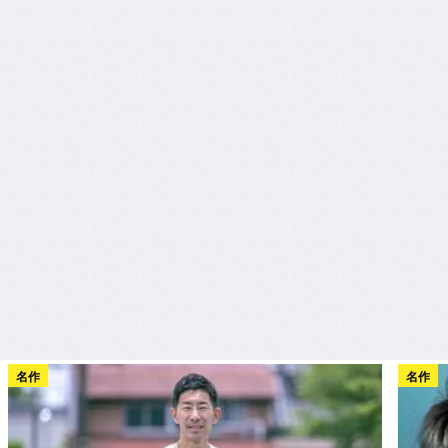
名作
名作