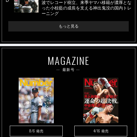
波でレコード樹立、来季ヤマハ移籍が濃厚とな
った小椋藍の成長を支える神出鬼没の国内トレ
ーニング
もっと見る
MAGAZINE
最新号
8/6
4/16
発売
発売