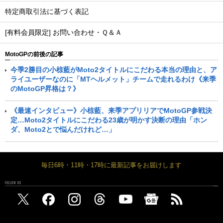
特定商取引法に基づく表記
[有料会員限定] お問い合わせ・Ｑ＆Ａ
MotoGPの前後の記事
今季2勝目の小椋藍がMoto2タイトルにこだわる本当の理由と、ア
ライユーザーなのに「MTヘルメット」チームで走れるわけ《来季
のMotoGP昇格は？》
《最速インタビュー》小椋藍、来季アプリリアでMotoGP参戦決
定…Moto2タイトルにこだわる23歳が明かす決断の理由「ホン
ダ、Moto2とで悩んだけれど…」
毎日6時・11時・17時に最新記事をお届けします
FOLLOW US