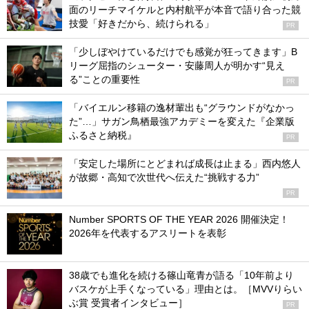
面のリーチマイケルと内村航平が本音で語り合った競
技愛「好きだから、続けられる」
PR
「少しぼやけているだけでも感覚が狂ってきます」B
リーグ屈指のシューター・安藤周人が明かす“見え
る”ことの重要性
PR
「バイエルン移籍の逸材輩出も“グラウンドがなかっ
た”…」サガン鳥栖最強アカデミーを変えた『企業版
ふるさと納税』
PR
「安定した場所にとどまれば成長は止まる」西内悠人
が故郷・高知で次世代へ伝えた“挑戦する力”
PR
Number SPORTS OF THE YEAR 2026 開催決定！
2026年を代表するアスリートを表彰
38歳でも進化を続ける篠山竜青が語る「10年前より
バスケが上手くなっている」理由とは。［MVVりらい
ぶ賞 受賞者インタビュー］
PR