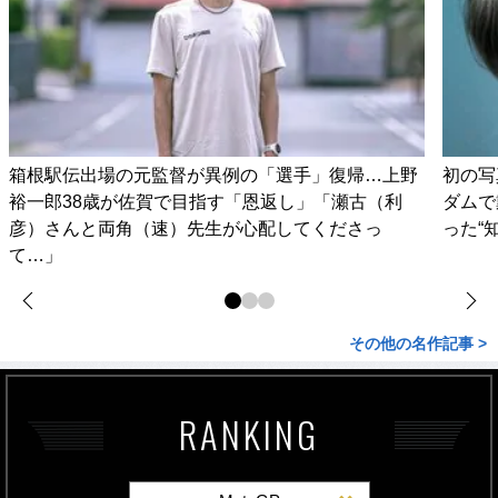
箱根駅伝出場の元監督が異例の「選手」復帰…上野
初の写
裕一郎38歳が佐賀で目指す「恩返し」「瀬古（利
ダムで
彦）さんと両角（速）先生が心配してくださっ
った“
て…」
その他の名作記事 >
RANKING