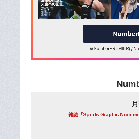
Numbe
※NumberPREMIER
Num
月
雑誌『Sports Graphic