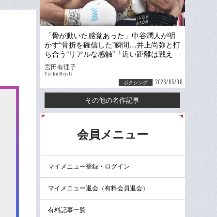
「骨が動いた感覚あった」中谷潤人が明
かす“骨折を確信した”瞬間…井上尚弥と打
ち合う“リアルな感触”「近い距離は戦え
る」「パンチ当たらない」
宮田有理子
Yuriko Miyata
2026/05/08
ボクシング
その他の名作記事
る
会員メニュー
マイメニュー登録・ログイン
マイメニュー退会（有料会員退会）
有料記事一覧