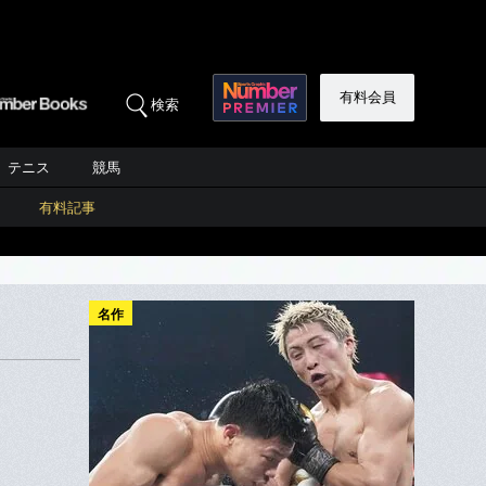
有料会員
検索
テニス
競馬
有料記事
名作