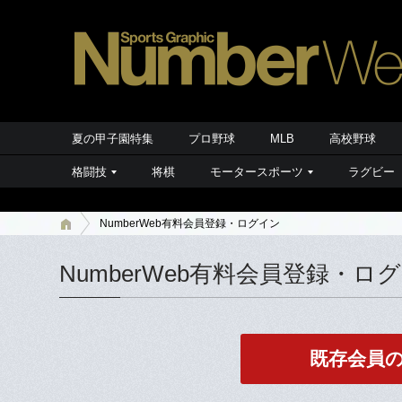
夏の甲子園特集
プロ野球
MLB
高校野球
格闘技
将棋
モータースポーツ
ラグビー
NumberWeb有料会員登録・ログイン
NumberWeb有料会員登録・ロ
既存会員