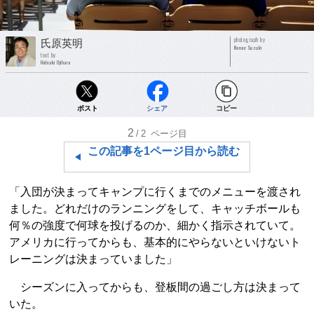
photograph by
氏原英明
Nanae Suzuki
text by
Hideaki Ujihara
ポスト
シェア
コピー
2
/2
ページ目
この記事を1ページ目から読む
「入団が決まってキャンプに行くまでのメニューを渡され
ました。どれだけのランニングをして、キャッチボールも
何％の強度で何球を投げるのか、細かく指示されていて。
アメリカに行ってからも、基本的にやらないといけないト
レーニングは決まっていました」
シーズンに入ってからも、登板間の過ごし方は決まって
いた。