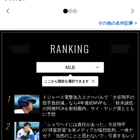
その他の名作記事 >
RANKING
MLB
×
ここから競技を選択できます
最新
24時間
週間
ドジャース電撃加入スクーバルで「大谷翔平の
投手負担減」なら4年連続MVPも…「鈴木誠也
の同僚PCAを射程圏内」サイ・ヤング賞ととも
に予想
「ショウヘイには責任があった」大谷翔平
の“球宴辞退”を米メディアが猛烈批判…一体ナ
ゼ？「当然のことと思わないで」引退するレジ