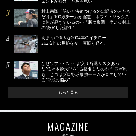
ェンドが熱弁したある思い
村上宗隆「弱いと決めつけるのは記者の人たち
だけ」100敗チームが躍進…ホワイトソックス
に何が起きているのか「勝つ集団」率いる村上
の“激変した評価”
あまりに偉大な2004年のイチロー。
262安打の足跡を今一度振り返る。
なぜソフトバンクは“入団辞退リスクあっ
た”佐々木麟太郎を1位指名したのか？ 四軍制
も…じつはプロ野球最強チームが直面してい
る“育成の悩み”
もっと見る
MAGAZINE
最新号