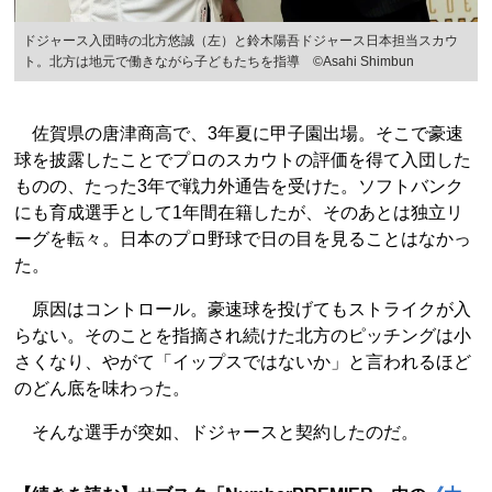
ドジャース入団時の北方悠誠（左）と鈴木陽吾ドジャース日本担当スカウ
ト。北方は地元で働きながら子どもたちを指導 ©︎Asahi Shimbun
佐賀県の唐津商高で、3年夏に甲子園出場。そこで豪速
球を披露したことでプロのスカウトの評価を得て入団した
ものの、たった3年で戦力外通告を受けた。ソフトバンク
にも育成選手として1年間在籍したが、そのあとは独立リ
ーグを転々。日本のプロ野球で日の目を見ることはなかっ
た。
原因はコントロール。豪速球を投げてもストライクが入
らない。そのことを指摘され続けた北方のピッチングは小
さくなり、やがて「イップスではないか」と言われるほど
のどん底を味わった。
そんな選手が突如、ドジャースと契約したのだ。