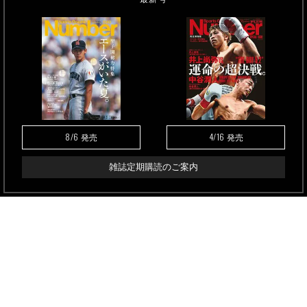
8/6
4/16
発売
発売
雑誌定期購読のご案内