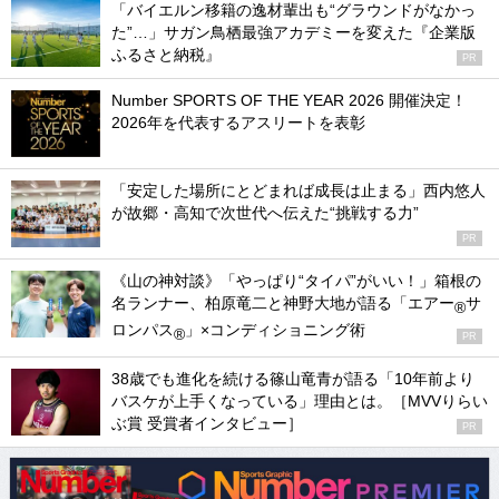
「バイエルン移籍の逸材輩出も“グラウンドがなかっ
た”…」サガン鳥栖最強アカデミーを変えた『企業版
ふるさと納税』
PR
Number SPORTS OF THE YEAR 2026 開催決定！
2026年を代表するアスリートを表彰
「安定した場所にとどまれば成長は止まる」西内悠人
が故郷・高知で次世代へ伝えた“挑戦する力”
PR
《山の神対談》「やっぱり“タイパ”がいい！」箱根の
名ランナー、柏原竜二と神野大地が語る「エアー
サ
®
ロンパス
」×コンディショニング術
®
PR
38歳でも進化を続ける篠山竜青が語る「10年前より
バスケが上手くなっている」理由とは。［MVVりらい
ぶ賞 受賞者インタビュー］
PR