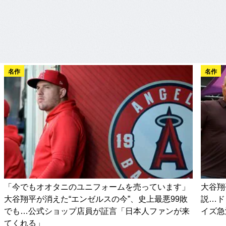
名作
名作
「今でもオオタニのユニフォームを売っています」
大谷翔
大谷翔平が消えた“エンゼルスの今”、史上最悪99敗
説…ド
でも…公式ショップ店員が証言「日本人ファンが来
イズ急
てくれる」