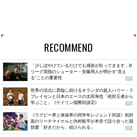
RECOMMEND
「少しぼやけているだけでも感覚が狂ってきます」B
リーグ屈指のシューター・安藤周人が明かす“見え
る”ことの重要性
PR
世界の頂点に君臨し続けるオランダの超人ハリー・ラ
ブレイセンと日本のエースの太田海也「絶対王者から
学ぶこと」《ケイリン国際対談②》
PR
《ラグビー界と体操界の同学年レジェンド対談》初対
面のリーチマイケルと内村航平が本音で語り合った競
技愛「好きだから、続けられる」
PR