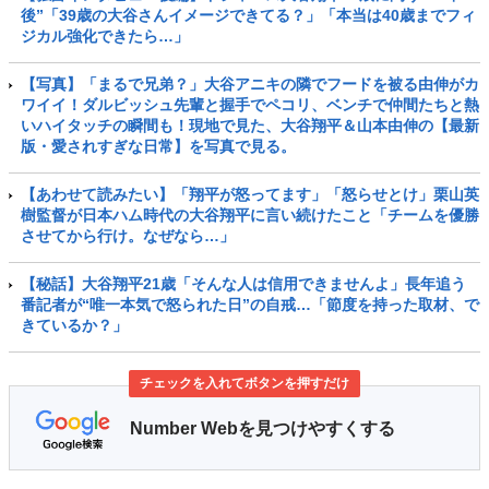
後”「39歳の大谷さんイメージできてる？」「本当は40歳までフィ
ジカル強化できたら…」
【写真】「まるで兄弟？」大谷アニキの隣でフードを被る由伸がカ
ワイイ！ダルビッシュ先輩と握手でペコリ、ベンチで仲間たちと熱
いハイタッチの瞬間も！現地で見た、大谷翔平＆山本由伸の【最新
版・愛されすぎな日常】を写真で見る。
【あわせて読みたい】「翔平が怒ってます」「怒らせとけ」栗山英
樹監督が日本ハム時代の大谷翔平に言い続けたこと「チームを優勝
させてから行け。なぜなら…」
【秘話】大谷翔平21歳「そんな人は信用できませんよ」長年追う
番記者が“唯一本気で怒られた日”の自戒…「節度を持った取材、で
きているか？」
チェックを入れてボタンを押すだけ
Number Webを見つけやすくする