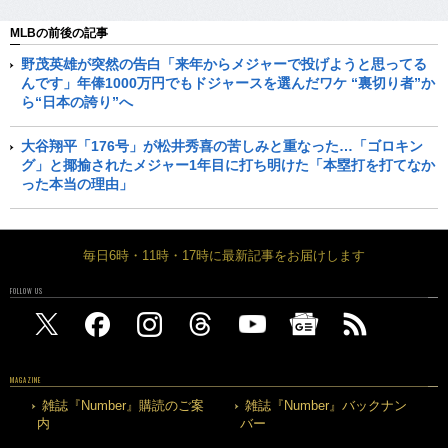
MLBの前後の記事
野茂英雄が突然の告白「来年からメジャーで投げようと思ってる
んです」年俸1000万円でもドジャースを選んだワケ “裏切り者”か
ら“日本の誇り”へ
大谷翔平「176号」が松井秀喜の苦しみと重なった…「ゴロキン
グ」と揶揄されたメジャー1年目に打ち明けた「本塁打を打てなか
った本当の理由」
毎日6時・11時・17時に最新記事をお届けします
FOLLOW US
MAGAZINE
雑誌『Number』購読のご案
雑誌『Number』バックナン
内
バー