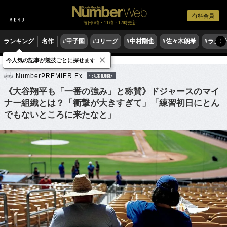
有料会員
毎日6時・11時・17時更新
ランキング
名作
#甲子園
#Jリーグ
#中村剛也
#佐々木朗希
#ラグ
〉
×
今人気の記事が競技ごとに探せます
野球
MLB
NumberPREMIER Ex
BACK NUMBER
《大谷翔平も「一番の強み」と称賛》ドジャースのマイ
ナー組織とは？「衝撃が大きすぎて」「練習初日にとん
でもないところに来たなと」