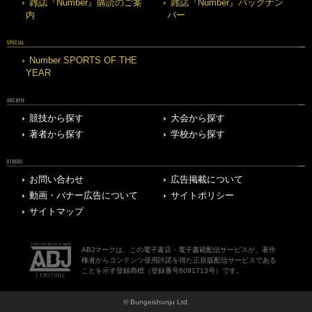
雑誌『Number』購読のご案
雑誌『Number』バックナン
内
バー
SPECIAL
Number SPORTS OF THE
YEAR
ARCHIVE
競技から探す
大会から探す
著者から探す
学校から探す
OTHERS
お問い合わせ
広告掲載について
動画・バナー広告について
サイトポリシー
サイトマップ
ABJマークは、この電子書店・電子書籍配信サービスが、著作
権者からコンテンツ使用許諾を得た正規版配信サービスである
ことを示す登録商標（登録番号6091713号）です。
© Bungeishunju Ltd.