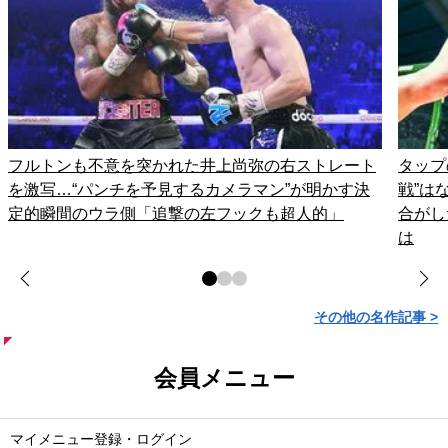
フルトンも不意を突かれた井上尚弥の右ストレート
タップ
を激写…“パンチを予見するカメラマン”が明かす決
戦”は
定的瞬間のウラ側「追撃の左フックも超人的」
合がし
は
その他の名作記事 >
会員メニュー
マイメニュー登録・ログイン