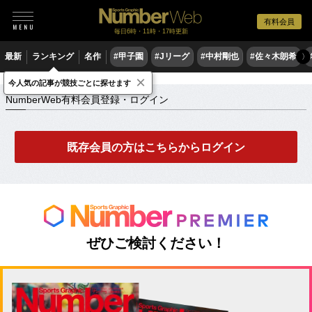
有料会員
毎日6時・11時・17時更新
最新
ランキング
名作
#甲子園
#Jリーグ
#中村剛也
#佐々木朗希
〉
×
NumberWeb有料会員登録・ログイン
今人気の記事が競技ごとに探せます
NumberWeb有料会員登録・ログイン
既存会員の方はこちらからログイン
ぜひご検討ください！