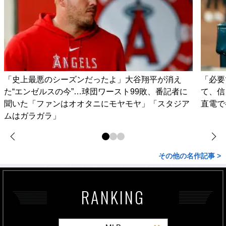
「史上最悪のシーズンだったよ」大谷翔平が消え
「必要
た“エンゼルスの今”…球団ワースト99敗、番記者に
て、信
聞いた「ファンはオオタニにモヤモヤ」「スタジア
直電で
ムはガラガラ」
その他の名作記事 >
RANKING