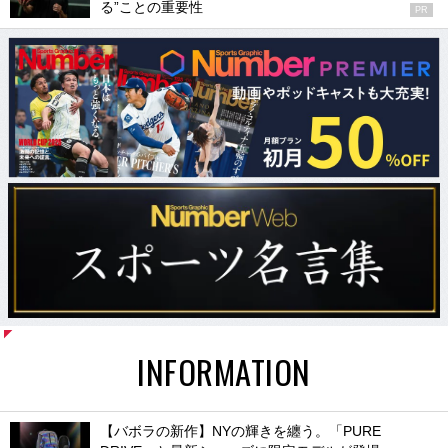
る”ことの重要性
PR
INFORMATION
【バボラの新作】NYの輝きを纏う。「PURE