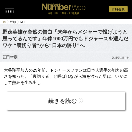
有料会員
毎日6時・11時・17時更新
野球
MLB
野茂英雄が突然の告白「来年からメジャーで投げようと
思ってるんです」年俸1000万円でもドジャースを選んだ
ワケ “裏切り者”から“日本の誇り”へ
笹田幸嗣
2024/04/25 17:04
大谷翔平加入の29年前、ドジャースファンは日本人選手の能力の高
さを知った。「裏切り者」と呼ばれながら海を渡った男は、いかに
して熱狂を生み出し...
続きを読む