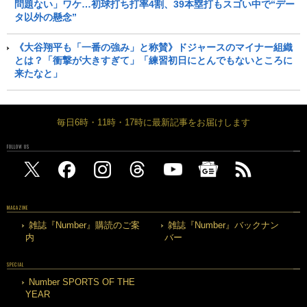
問題ない」ワケ…初球打ち打率4割、39本塁打もスゴい中で“デー
タ以外の懸念”
《大谷翔平も「一番の強み」と称賛》ドジャースのマイナー組織
とは？「衝撃が大きすぎて」「練習初日にとんでもないところに
来たなと」
毎日6時・11時・17時に最新記事をお届けします
FOLLOW US
MAGAZINE
雑誌『Number』購読のご案
雑誌『Number』バックナン
内
バー
SPECIAL
Number SPORTS OF THE
YEAR