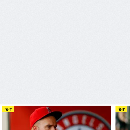
名作
名作