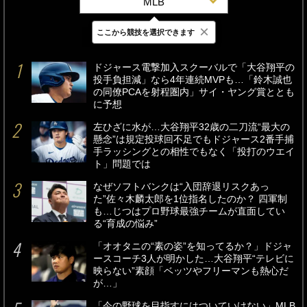
MLB
×
ここから競技を選択できます
最新
24時間
週間
ドジャース電撃加入スクーバルで「大谷翔平の
投手負担減」なら4年連続MVPも…「鈴木誠也
の同僚PCAを射程圏内」サイ・ヤング賞ととも
に予想
左ひざに水が…大谷翔平32歳の二刀流“最大の
懸念”は規定投球回不足でもドジャース2番手捕
手ラッシングとの相性でもなく「投打のウエイ
ト」問題では
なぜソフトバンクは“入団辞退リスクあっ
た”佐々木麟太郎を1位指名したのか？ 四軍制
も…じつはプロ野球最強チームが直面してい
る“育成の悩み”
「オオタニの“素の姿”を知ってるか？」ドジャ
ースコーチ3人が明かした…大谷翔平“テレビに
映らない”素顔「ベッツやフリーマンも熱心だ
が…」
「今の野球を目指すにはついていけない」MLB