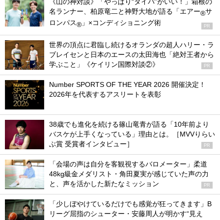
《山の神対談》「やっぱり“タイパ”がいい！」箱根の
名ランナー、柏原竜二と神野大地が語る「エアー
サ
®
ロンパス
」×コンディショニング術
®
PR
世界の頂点に君臨し続けるオランダの超人ハリー・ラ
ブレイセンと日本のエースの太田海也「絶対王者から
学ぶこと」《ケイリン国際対談②》
PR
Number SPORTS OF THE YEAR 2026 開催決定！
2026年を代表するアスリートを表彰
38歳でも進化を続ける篠山竜青が語る「10年前より
バスケが上手くなっている」理由とは。［MVVりらい
ぶ賞 受賞者インタビュー］
PR
「会場の声は自分を客観視するバロメーター」柔道
48kg級金メダリスト・角田夏実が感じていた声の力
と、声を活かした新たなミッション
PR
「少しぼやけているだけでも感覚が狂ってきます」B
リーグ屈指のシューター・安藤周人が明かす“見え