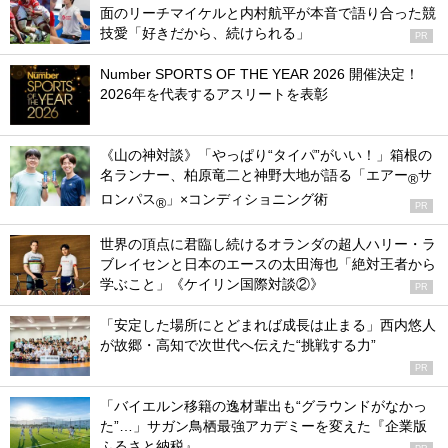
面のリーチマイケルと内村航平が本音で語り合った競
技愛「好きだから、続けられる」
PR
Number SPORTS OF THE YEAR 2026 開催決定！
2026年を代表するアスリートを表彰
《山の神対談》「やっぱり“タイパ”がいい！」箱根の
名ランナー、柏原竜二と神野大地が語る「エアー
サ
®
ロンパス
」×コンディショニング術
®
PR
世界の頂点に君臨し続けるオランダの超人ハリー・ラ
ブレイセンと日本のエースの太田海也「絶対王者から
学ぶこと」《ケイリン国際対談②》
PR
「安定した場所にとどまれば成長は止まる」西内悠人
が故郷・高知で次世代へ伝えた“挑戦する力”
PR
「バイエルン移籍の逸材輩出も“グラウンドがなかっ
た”…」サガン鳥栖最強アカデミーを変えた『企業版
ふるさと納税』