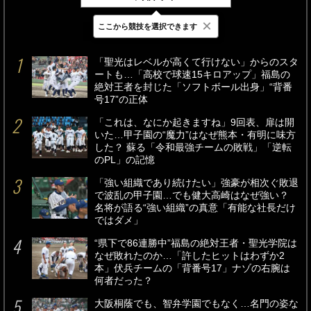
×
ここから競技を選択できます
最新
24時間
週間
「聖光はレベルが高くて行けない」からのスタ
ートも…「高校で球速15キロアップ」福島の
絶対王者を封じた「ソフトボール出身」“背番
号17”の正体
「これは、なにか起きますね」9回表、扉は開
いた…甲子園の“魔力”はなぜ熊本・有明に味方
した？ 蘇る「令和最強チームの敗戦」「逆転
のPL」の記憶
「強い組織であり続けたい」強豪が相次ぐ敗退
で波乱の甲子園…でも健大高崎はなぜ強い？
名将が語る“強い組織”の真意「有能な社長だけ
ではダメ」
“県下で86連勝中”福島の絶対王者・聖光学院は
なぜ敗れたのか…「許したヒットはわずか2
本」伏兵チームの「背番号17」ナゾの右腕は
何者だった？
大阪桐蔭でも、智弁学園でもなく…名門の姿な