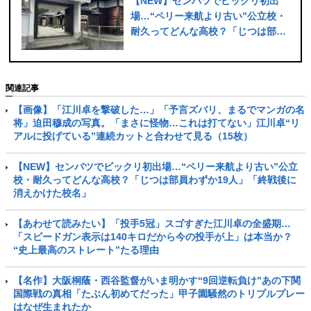
【NEW】センバツでビックリ初出
場…“ペリー来航より古い”公立校・
耐久ってどんな高校？「じつは部員
わずか19人」「終戦後に消えかけた
校名」
関連記事
【画像】「江川卓を撃破した…」「予言ズバリ、まるでマンガの名
将」迫田穆成の写真。「まさに怪物…これは打てない」江川卓“リ
アルに投げている”連続カットと合わせて見る（15枚）
【NEW】センバツでビックリ初出場…“ペリー来航より古い”公立
校・耐久ってどんな高校？「じつは部員わずか19人」「終戦後に
消えかけた校名」
【あわせて読みたい】「投手5冠」スゴすぎた江川卓の全盛期…
「スピードガン表示は140キロだから今の投手が上」は本当か？
“史上最高のストレート”たる理由
【名作】大阪桐蔭・西谷監督がいま明かす“9回逆転負け”あの下関
国際戦の真相「たぶん初めてだった」甲子園騒然のトリプルプレー
はなぜ生まれたか