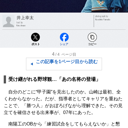
photograph by
井上幸太
Kazuhito Yamada
text by
Kota Inoue
ポスト
シェア
コピー
4
/4
ページ目
この記事を1ページ目から読む
受け継がれる野球観…「あの名将の登場」
自分のどこに“甲子園”を見出したのか。山崎は最初、全
くわからなかった。だが、指導者としてキャリアを重ねた
ことで、「勝つ人」がおぼろげながら理解できた。その見
立てを確信させる出来事が、07年にあった。
南陽工のOBから「練習試合をしてもらえないか」と懇