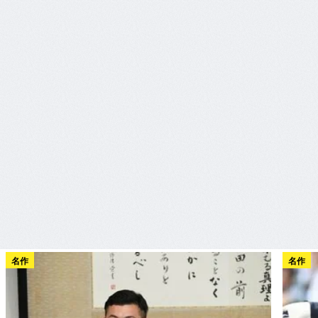
名作
名作