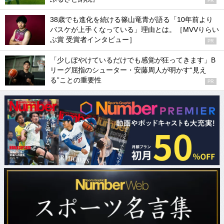
PR
38歳でも進化を続ける篠山竜青が語る「10年前より
バスケが上手くなっている」理由とは。［MVVりらい
ぶ賞 受賞者インタビュー］
PR
「少しぼやけているだけでも感覚が狂ってきます」B
リーグ屈指のシューター・安藤周人が明かす“見え
る”ことの重要性
PR