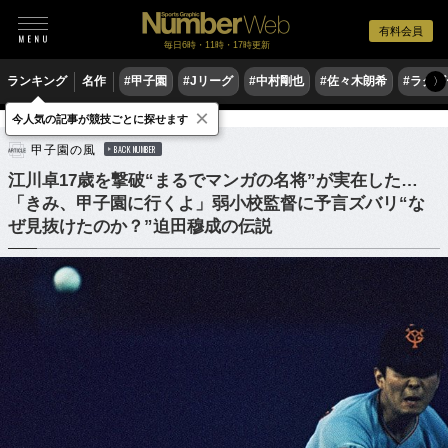
有料会員
毎日6時・11時・17時更新
ランキング
名作
#甲子園
#Jリーグ
#中村剛也
#佐々木朗希
#ラグ
〉
×
今人気の記事が競技ごとに探せます
野球
高校野球
甲子園の風
BACK NUMBER
江川卓17歳を撃破“まるでマンガの名将”が実在した…
「きみ、甲子園に行くよ」弱小校監督に予言ズバリ“な
ぜ見抜けたのか？”迫田穆成の伝説