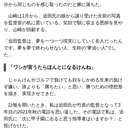
分から同じものを感じ取ったのだと腑に落ちた。
山崎は1月から、迫田氏の娘から譲り受けた生前の写真
を監督室の机に置いている。笑顔で額に収まる恩師を見や
り、山崎が回顧する。
「迫田監督は、夢を一つ一つ現実にしていく名人だったん
です。夢を夢で終わらせない人、生粋の“夢追い人”でし
た」
「ワシが言うたらほんとになるけんね」
じゃんけんやゴルフで負けても顔をしかめる生来の負け
ず嫌い。誰よりも「勝ちたい」と思い、勝つための理想形
を描き、実現させてきた。
訃報を聞いたとき、私は迫田氏が竹原の監督となって3
年目の2021年秋の電話を思い返した。その電話で私は、迫
田氏に「次に甲子園に出ると思う指導者はいますか？」と
投げかけた。