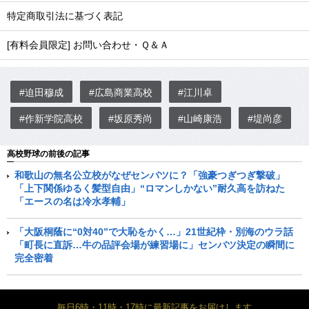
特定商取引法に基づく表記
[有料会員限定] お問い合わせ・Ｑ＆Ａ
#迫田穆成
#広島商業高校
#江川卓
#作新学院高校
#坂原秀尚
#山崎康浩
#堤尚彦
高校野球の前後の記事
和歌山の無名公立校がなぜセンバツに？「強豪つぎつぎ撃破」
「上下関係ゆるく髪型自由」“ロマンしかない”耐久高を訪ねた
「エースの名は冷水孝輔」
「大阪桐蔭に“0対40”で大恥をかく…」21世紀枠・別海のウラ話
「町長に直訴…牛の品評会場が練習場に」センバツ決定の瞬間に
完全密着
毎日6時・11時・17時に最新記事をお届けします