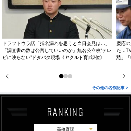
ドラフトウラ話「指名漏れを思うと当日会見は…」
慶応の
「調査書の数は公言していいのか」無名公立校“テレ
た…T
ビに映らない”ドタバタ現場《ヤクルト育成2位》
黙」「
その他の名作記事 >
RANKING
高校野球