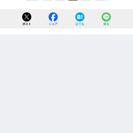
ポスト
シェア
はてな
送る