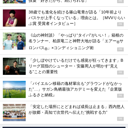
技愛「好きだから、続けられる」
PR
38歳でも進化を続ける篠山竜青が語る「10年前より
バスケが上手くなっている」理由とは。［MVVりらい
ぶ賞 受賞者インタビュー］
PR
《山の神対談》「やっぱり“タイパ”がいい！」箱根の
名ランナー、柏原竜二と神野大地が語る「エアー
サ
®
ロンパス
」×コンディショニング術
®
PR
「少しぼやけているだけでも感覚が狂ってきます」B
リーグ屈指のシューター・安藤周人が明かす“見え
る”ことの重要性
PR
「バイエルン移籍の逸材輩出も“グラウンドがなかっ
た”…」サガン鳥栖最強アカデミーを変えた『企業版
ふるさと納税』
PR
「安定した場所にとどまれば成長は止まる」西内悠人
が故郷・高知で次世代へ伝えた“挑戦する力”
PR