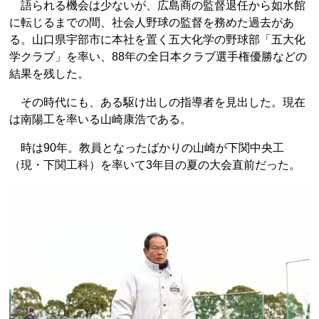
語られる機会は少ないが、広島商の監督退任から如水館
に転じるまでの間、社会人野球の監督を務めた過去があ
る。山口県宇部市に本社を置く五大化学の野球部「五大化
学クラブ」を率い、88年の全日本クラブ選手権優勝などの
結果を残した。
その時代にも、ある駆け出しの指導者を見出した。現在
は南陽工を率いる山崎康浩である。
時は90年。教員となったばかりの山崎が下関中央工
（現・下関工科）を率いて3年目の夏の大会直前だった。