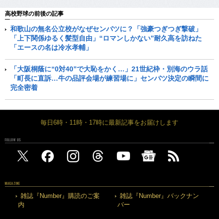
高校野球の前後の記事
和歌山の無名公立校がなぜセンバツに？「強豪つぎつぎ撃破」
「上下関係ゆるく髪型自由」“ロマンしかない”耐久高を訪ねた
「エースの名は冷水孝輔」
「大阪桐蔭に“0対40”で大恥をかく…」21世紀枠・別海のウラ話
「町長に直訴…牛の品評会場が練習場に」センバツ決定の瞬間に
完全密着
毎日6時・11時・17時に最新記事をお届けします
FOLLOW US
MAGAZINE
雑誌『Number』購読のご案
雑誌『Number』バックナン
内
バー