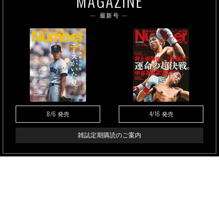
MAGAZINE
最新号
8/6
4/16
発売
発売
雑誌定期購読のご案内