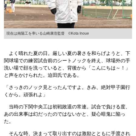
現在は南陽工を率いる山崎康浩監督 ©Kota Inoue
よく晴れた夏の日。厳しい夏の暑さを和らげようと、下
関球場での練習試合前のシートノックを終え、球場外の手
洗い場で顔を洗っていると、背後から「こんにちは～！」
と声をかけられた。迫田氏である。
「さっきのノック見とったんですよ。きみ、絶対甲子園行
くから。頑張れよ」
当時の下関中央工は初戦敗退の常連。試合で負ける度、
あの出来事は幻だったのではないかと、疑心暗鬼に陥っ
た。
そんな時、決まって取り出すのは激励とともに手渡され