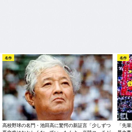
名作
名作
高校野球の名門・池田高に驚愕の新証言「少しずつ
「先輩