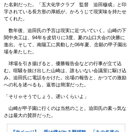
た名刺だった。「五大化学クラブ 監督 迫田穆成」と印
字されている長方形の厚紙が、かろうじて現実味を持たせ
てくれた。
数年後、迫田氏の予言は現実に近づいていく。山崎の下
関中央工は、94年を皮切りに3度、夏の山口大会の決勝に
進出。そして、南陽工に異動した06年夏、念願の甲子園出
場を果たした。
球場を引き揚げると、優勝報告会などの行事が立て込
む。喧騒を抜け出した山崎は、誰もいない会議室に駆け込
み、迫田氏に電話をかけた。出場の報告と、かつての激励
への礼を述べるも、返答は簡潔だった。
「そりゃそうでしょう。遅いくらいよ」
山崎が甲子園に行くのは当然のこと。迫田氏の素っ気な
さは最大の賛辞だった。