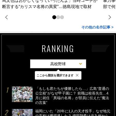
蔦文也はおかしくなっていったんよ」当時コーチが
暴力事
断言する“カリスマ名将の異変”…徳島現地で取材
部で何
その他の名作記事 >
RANKING
高校野球
×
ここから競技を選択できます
最新
24時間
週間
「もしも君たちが優勝したら…」広島“普通の
公立校”がなぜ甲子園に？ 前職は校長先生…4
月に就任「異端の名将」が部員に伝えた“魔法
の言葉”
福岡にいた「20年に1人の天才投手」なぜ地元
の高校は獲得逃した？ 織田翔希は北九州から