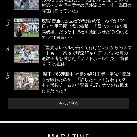
横浜へ…有望中学生の県外流出ウラ側「織田の
存在は知っていた」
広島“普通の公立校”が監督就任「わずか100
日」で甲子園出場の衝撃…「県ベスト16が最
高成績」だった中堅校を覚醒させた“異色の名
将”とは何者か？
「聖光はレベルが高くて行けない」からのスタ
ートも…「高校で球速15キロアップ」福島の
絶対王者を封じた「ソフトボール出身」“背番
号17”の正体
“県下で86連勝中”福島の絶対王者・聖光学院は
なぜ敗れたのか…「許したヒットはわずか2
本」伏兵チームの「背番号17」ナゾの右腕は
何者だった？
もっと見る