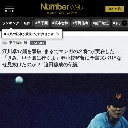
有料会員
毎日6時・11時・17時更新
ランキング
名作
#甲子園
#張本智和
#平野佳寿
#前田悠伍
#ドジャ
〉
×
今人気の記事が競技ごとに探せます
野球
高校野球
甲子園の風
BACK NUMBER
江川卓17歳を撃破“まるでマンガの名将”が実在した…
「きみ、甲子園に行くよ」弱小校監督に予言ズバリ“な
ぜ見抜けたのか？”迫田穆成の伝説