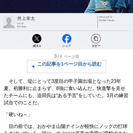
photograph by
井上幸太
Kazuhito Yamada
text by
Kota Inoue
ポスト
シェア
コピー
3
/4
ページ目
この記事を1ページ目から読む
そして、堤にとって3度目の甲子園出場となった23年
夏。初勝利に止まらず、8強に食い込んだ。快進撃を見せ
たチームにも、迫田氏は“ある予言”をしていた。3月の練習
試合でのことだ。
「硬いね～」
目の前では、おかやま山陽ナインが軽快にノックの打球