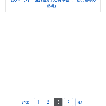
【次ページ】 受け継がれる野球観…「あの名将の
登場」
1
2
3
4
BACK
NEXT