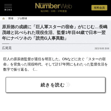
有料会員
毎日6時・11時・17時更新
野球
プロ野球
原辰徳の成績に「巨人軍スターの宿命」がにじむ…長嶋
茂雄と比べられた現役生活、監督1年目44歳で日本一翌
年にナベツネの「読売G人事異動」
広尾晃
2023/10/05 20:00
巨人の原辰徳監督が退任を明言した。ONなどに次ぐ「スターの宿
命」を背負った現役時代、そして計17年間にもわたった監督生活を
数字で振り返る。《...
続きを読む