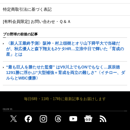
特定商取引法に基づく表記
[有料会員限定] お問い合わせ・Ｑ＆Ａ
プロ野球の前後の記事
〈新人王最終予測〉阪神・村上頌樹とオリ山下舜平大で当確だ
が、秋広優人と森下翔太も2ケタHR…立浪中日で輝いた「育成の
星」とは
“最も巨人を勝たせた監督” はV9川上でもONでもなく…原辰徳
1291勝に浮かぶ“大型補強＋育成を両立の難しさ”〈イチロー、ダ
ルらとWBC優勝〉
毎日6時・11時・17時に最新記事をお届けします
FOLLOW US