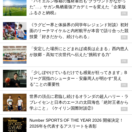
「バイエルン移籍の逸材輩出も“グラウンドがなかっ
た”…」サガン鳥栖最強アカデミーを変えた『企業版
ふるさと納税』
PR
《ラグビー界と体操界の同学年レジェンド対談》初対
面のリーチマイケルと内村航平が本音で語り合った競
技愛「好きだから、続けられる」
PR
「安定した場所にとどまれば成長は止まる」西内悠人
が故郷・高知で次世代へ伝えた“挑戦する力”
PR
「少しぼやけているだけでも感覚が狂ってきます」B
リーグ屈指のシューター・安藤周人が明かす“見え
る”ことの重要性
PR
世界の頂点に君臨し続けるオランダの超人ハリー・ラ
ブレイセンと日本のエースの太田海也「絶対王者から
学ぶこと」《ケイリン国際対談②》
PR
Number SPORTS OF THE YEAR 2026 開催決定！
2026年を代表するアスリートを表彰