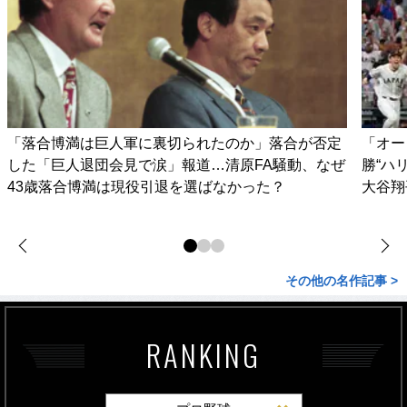
「落合博満は巨人軍に裏切られたのか」落合が否定
「オー
した「巨人退団会見で涙」報道…清原FA騒動、なぜ
勝“ハ
43歳落合博満は現役引退を選ばなかった？
大谷翔
その他の名作記事 >
RANKING