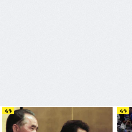
名作
名作