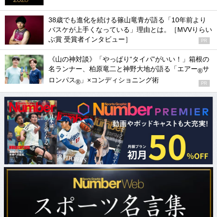
38歳でも進化を続ける篠山竜青が語る「10年前より
バスケが上手くなっている」理由とは。［MVVりらい
ぶ賞 受賞者インタビュー］
PR
《山の神対談》「やっぱり“タイパ”がいい！」箱根の
名ランナー、柏原竜二と神野大地が語る「エアー
サ
®
ロンパス
」×コンディショニング術
®
PR