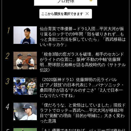
プロ野球
×
ここから競技を選択できます
最新
24時間
週間
仙台育英で準優勝→ドラ1入団…平沢大河が振
り返るロッテでの9年間「殻を破りきれず…も
っと貪欲に方法を探していたら」「西武移籍は
いいキッカケ」
「校舎3階の窓ガラスを破壊、相手のセカンド
がライトの位置に」阪神“不動の中軸”佐藤輝
明…野球部元相棒が語る高校時代の《サトテル
伝説》
《2020阪神ドラ1》佐藤輝明の元ライバル
は“アノ競技”の日本代表に？…パナソニック・
桑田理介が語る“テルのすごさ”「2人で日本一
になりたいですね」
「僕だろうな、と覚悟はしていました」現役ド
ラフトでロッテ→西武へ…平沢大河が移籍2年
目で“覚醒”の理由「目的が明確に」大きく変わ
った意識
「もし優勝できなければ、パ・リーグは終わり