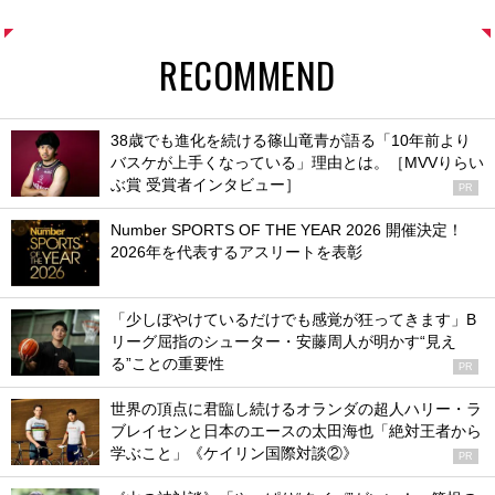
RECOMMEND
38歳でも進化を続ける篠山竜青が語る「10年前より
バスケが上手くなっている」理由とは。［MVVりらい
ぶ賞 受賞者インタビュー］
PR
Number SPORTS OF THE YEAR 2026 開催決定！
2026年を代表するアスリートを表彰
「少しぼやけているだけでも感覚が狂ってきます」B
リーグ屈指のシューター・安藤周人が明かす“見え
る”ことの重要性
PR
世界の頂点に君臨し続けるオランダの超人ハリー・ラ
ブレイセンと日本のエースの太田海也「絶対王者から
学ぶこと」《ケイリン国際対談②》
PR