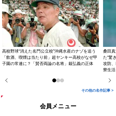
高校野球“消えた名門公立校”沖縄水産のナゾを追う
桑田真
「飲酒、喫煙は当たり前」超ヤンキー高校がなぜ甲
た“驚
子園の常連に？「賛否両論の名将」栽弘義の正体
攻防、
寮生活
その他の名作記事 >
会員メニュー