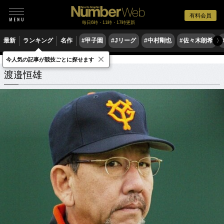
有料会員
毎日6時・11時・17時更新
最新
ランキング
名作
#甲子園
#Jリーグ
#中村剛也
#佐々木朗希
〉
×
今人気の記事が競技ごとに探せます
渡邉恒雄
関連記事
渡邉恒雄