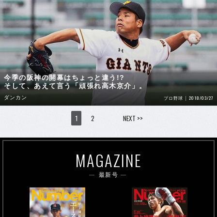
今季の阪神の開幕はちょっと違う!?
そして、あえて言う「頑張れ高木京介」。
ダンカン
2018/03/27
プロ野球
1
2
NEXT >>
MAGAZINE
最新号