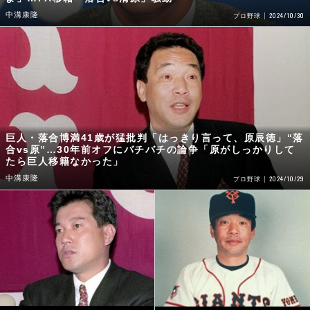
中溝康隆
2024/10/30
プロ野球
巨人・落合博満41歳が猛批判「はっきり言って、原辰徳」“落
合vs原”…30年前オフにバチバチの論争「原がしっかりして
たら巨人移籍なかった」
中溝康隆
2024/10/29
プロ野球