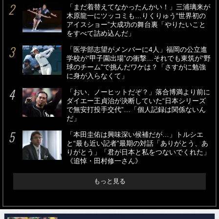
「まだ着替えてなかったんかい！」三浦璃来が
木原龍一にツッコミも…りくりゅう“世界初の
アイスショー”大成功の舞台裏「やりたいこと
をすべて詰め込んだ」
「医学部志望がメンバーに4人」福岡の公立進
学校が“甲子園出場”の衝撃…それでも東筑が“野
球のチーム”で挑んだワケは？「さすがに勉強
に身が入らなくて」
「おい、ノーヒットだぞ？」落合博満より前に
ダイエー王貞治が決断していた“日本シリーズ
で無安打投手交代”…「個人記録は関係ないん
だ」
「本田圭佑は興味深い候補だが…」トルシエ
と“最も近い記者”最期の対話「ありがとう、あ
りがとう」「君が日本と私をつないでくれた」
《追悼・田村修一さん》
もっと見る