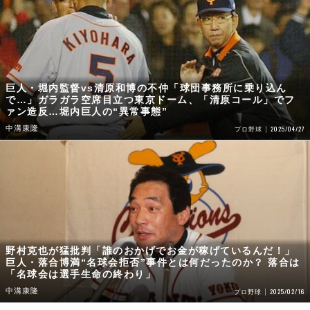
巨人・堀内監督vs清原和博の不仲「球団事務所に乗り込ん
で…」ガラガラ空席目立つ東京ドーム、「清原コール」でフ
ァン造反…堀内巨人の“異常事態”
中溝康隆
2025/04/27
プロ野球
野村克也が猛批判「誰のおかげでお金が稼げているんだ！」
巨人・落合博満“名球会拒否”事件とは何だったのか？ 落合は
「名球会は選手生命の終わり」
中溝康隆
2025/02/16
プロ野球