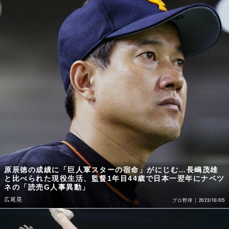
原辰徳の成績に「巨人軍スターの宿命」がにじむ…長嶋茂雄
と比べられた現役生活、監督1年目44歳で日本一翌年にナベツ
ネの「読売G人事異動」
広尾晃
2023/10/05
プロ野球