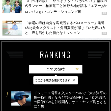
《山の神対談》「やっぱり“タイパ”がいい！」箱根の
名ランナー、柏原竜二と神野大地が語る「エアー
サ
®
ロンパス
」×コンディショニング術
®
PR
「会場の声は自分を客観視するバロメーター」柔道
48kg級金メダリスト・角田夏実が感じていた声の力
と、声を活かした新たなミッション
PR
RANKING
全ての競技
×
ここから競技を選択できます
最新
24時間
週間
ドジャース電撃加入スクーバルで「大谷翔平の
投手負担減」なら4年連続MVPも…「鈴木誠也
の同僚PCAを射程圏内」サイ・ヤング賞ととも
に予想