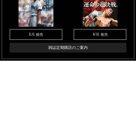
8/6
4/16
発売
発売
雑誌定期購読のご案内