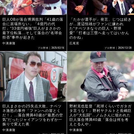
巨人OBが落合博満批判「41歳の落
「たかが選手が」発言、じつは続き
合に居場所ない」「4億円の代
が…渡辺恒雄がファンに嫌われ
打」“33億円補強”巨人がまさかの
た“ナベツネなりの巨人・野球
最下位転落…そして落合の“名球会
愛”「打者は三塁へ走ってはいかん
拒否”事件が起きた
のかね」
中溝康隆
広尾晃
2025/02/16
2024/12/20
プロ野球
プロ野球
巨人まさかの25失点大敗、ナベツ
野村克也監督「死球くらいでガタガ
ネ激怒の事件「ファンへの冒とく
タ言うな！」野村ヤクルトと長嶋巨
だ！」…落合博満40歳が“最悪の空
人が“大乱闘”…ノムさんに狙われた
気”だったジャイアンツをわずか一
巨人落合博満40歳「落合は何を考
振りで変えた夜
えとるんや」
中溝康隆
中溝康隆