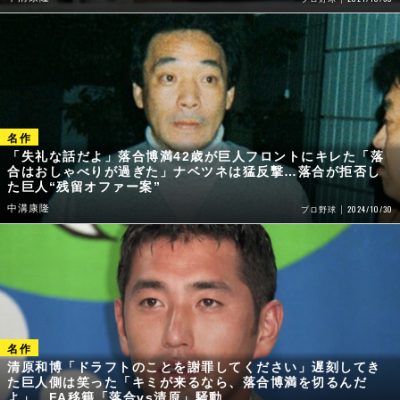
「失礼な話だよ」落合博満42歳が巨人フロントにキレた「落
合はおしゃべりが過ぎた」ナベツネは猛反撃…落合が拒否し
た巨人“残留オファー案”
中溝康隆
2024/10/30
プロ野球
清原和博「ドラフトのことを謝罪してください」遅刻してき
た巨人側は笑った「キミが来るなら、落合博満を切るんだ
よ」…FA移籍「落合vs清原」騒動