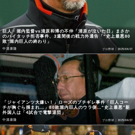
巨人・堀内監督vs清原和博の不仲「清原が泣いた日」まさか
のハイタッチ拒否事件、3週間後の戦力外通告「“史上最悪80
敗”堀内巨人の終わり」
中溝康隆
2025/04/27
プロ野球
「ジャイアンツ大嫌い！」ローズのブチギレ事件「巨人コー
チが胸ぐら掴まれ…」80敗堀内巨人のウラ側…“史上最悪”新
外国人は「4試合で電撃退団」
中溝康隆
2025/04/27
プロ野球