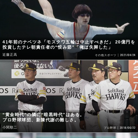
41年前のナベツネ「モスクワ五輪は中止すべきだ」 20億円を
投資したテレ朝責任者の“恨み節”「俺は失脚した」
近藤正高
2021/04/24
その他スポーツ
“黄金時代”の隣に“暗黒時代”はある。
プロ野球球団、新陳代謝の難しさ。
小関順二
2018/06/22
プロ野球