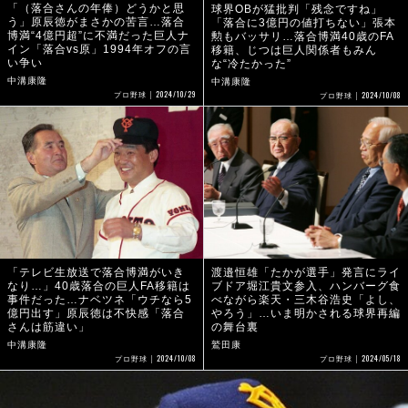
「（落合さんの年俸）どうかと思
球界OBが猛批判「残念ですね」
う」原辰徳がまさかの苦言…落合
「落合に3億円の値打ちない」張本
博満“4億円超”に不満だった巨人ナ
勲もバッサリ…落合博満40歳のFA
イン「落合vs原」1994年オフの言
移籍、じつは巨人関係者もみん
い争い
な“冷たかった”
中溝康隆
中溝康隆
2024/10/29
2024/10/08
プロ野球
プロ野球
「テレビ生放送で落合博満がいき
渡邉恒雄「たかが選手」発言にライ
なり…」40歳落合の巨人FA移籍は
ブドア堀江貴文参入、ハンバーグ食
事件だった…ナベツネ「ウチなら5
べながら楽天・三木谷浩史「よし、
億円出す」原辰徳は不快感「落合
やろう」…いま明かされる球界再編
さんは筋違い」
の舞台裏
中溝康隆
鷲田康
2024/10/08
2024/05/18
プロ野球
プロ野球