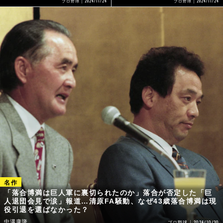
2024/11/24
2024/11/24
プロ野球
プロ野球
「落合博満は巨人軍に裏切られたのか」落合が否定した「巨
人退団会見で涙」報道…清原FA騒動、なぜ43歳落合博満は現
役引退を選ばなかった？
中溝康隆
2024/10/30
プロ野球