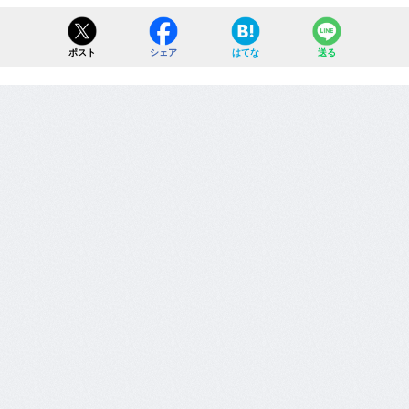
ポスト
シェア
はてな
送る