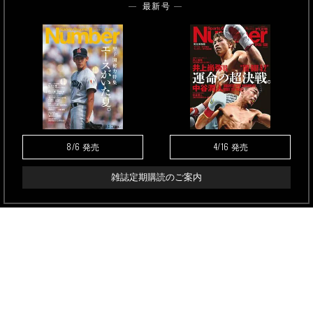
最新号
8/6
4/16
発売
発売
雑誌定期購読のご案内