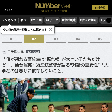
有料会員
毎日6時・11時・17時更新
ランキング
名作
#甲子園
#Jリーグ
#中村剛也
#佐々木朗希
#ラグ
〉
×
今人気の記事が競技ごとに探せます
野球
高校野球
#1
#2
#3
#4
#5
甲子園の風
BACK NUMBER
「僕が関わる高校生は“振れ幅”が大きい子たちだけ
ど…」仙台育英・須江航監督が語る“対話の重要性”「大
事なのは怒りに依存しないこと」