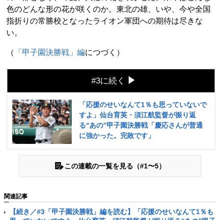
色のどんな形の花が咲くのか。東北の雄、いや、今や全国
指折りの常勝校となったライオン軍団への期待は尽きな
い。
（
「甲子園決勝戦」編
につづく）
#3に続く
「応援のせいなんて1％も思っていないで
すよ」仙台育英・須江航監督が振り返
る“あの”甲子園決勝戦「慶応さんが普通
に強かった。完敗です」
この連載の一覧を見る（#1〜5）
関連記事
【続き／#3「甲子園決勝戦」編を読む】「応援のせいなんて1％も