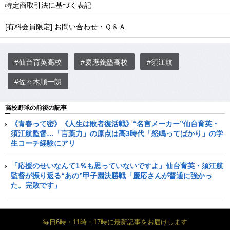
特定商取引法に基づく表記
[有料会員限定] お問い合わせ・Ｑ＆Ａ
#仙台育英高校
#慶應義塾高校
#須江航
#佐々木順一朗
高校野球の前後の記事
《青春って密》《人生は敗者復活戦》“名言メーカー”仙台育英・
須江航監督…「言葉力」の原点は高3時代「怒鳴ってばかり」の学
生コーチ経験にアリ
「応援のせいなんて1％も思っていないですよ」仙台育英・須江航
監督が振り返る“あの”甲子園決勝戦「慶応さんが普通に強かっ
た。完敗です」
毎日6時・11時・17時に最新記事をお届けします