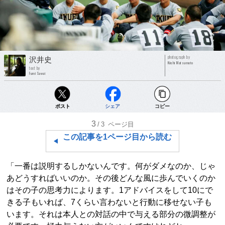
photograph by
沢井史
Kiichi Matsumoto
text by
Fumi Sawai
ポスト
シェア
コピー
3
/3
ページ目
この記事を1ページ目から読む
「一番は説明するしかないんです。何がダメなのか、じゃ
あどうすればいいのか。その後どんな風に歩んでいくのか
はその子の思考力によります。1アドバイスをして10にで
きる子もいれば、7くらい言わないと行動に移せない子も
います。それは本人との対話の中で与える部分の微調整が