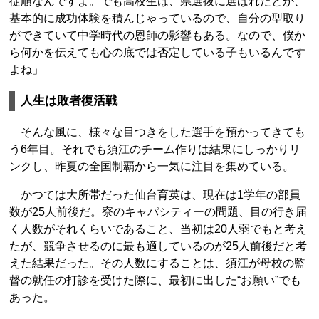
従順なんですよ。でも高校生は、県選抜に選ばれたとか、
基本的に成功体験を積んじゃっているので、自分の型取り
ができていて中学時代の恩師の影響もある。なので、僕か
ら何かを伝えても心の底では否定している子もいるんです
よね」
人生は敗者復活戦
そんな風に、様々な目つきをした選手を預かってきても
う6年目。それでも須江のチーム作りは結果にしっかりリ
ンクし、昨夏の全国制覇から一気に注目を集めている。
かつては大所帯だった仙台育英は、現在は1学年の部員
数が25人前後だ。寮のキャパシティーの問題、目の行き届
く人数がそれくらいであること、当初は20人弱でもと考え
たが、競争させるのに最も適しているのが25人前後だと考
えた結果だった。その人数にすることは、須江が母校の監
督の就任の打診を受けた際に、最初に出した“お願い”でも
あった。