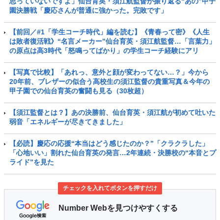
思っていないですよ」仙台育英・須江航監督が振り返る“あの”甲子
園決勝戦「慶応さんが普通に強かった。完敗です」
【前回／#1「学生コーチ時代」編を読む】《青春って密》《人生
は敗者復活戦》“名言メーカー”仙台育英・須江航監督…「言葉力」
の原点は高3時代「怒鳴ってばかり」の学生コーチ経験にアリ
【写真で比較】「あれっ、意外と顔が変わってない…？」今から
20年前、ブレザーの似合う高校生の須江監督の貴重写真＆今年の
甲子園での仙台育英の奮闘も見る（30枚超）
【須江監督とは？】あの決勝前、仙台育英・須江航が初めて吐いた
弱音「エネルギーが尽きてきました」
【必読】慶応の応援“本当はどう感じたのか？”「クラクラした」
「心地いい」割れた仙台育英の発言…2年連続・決勝校の“本音とプ
ライド”を見た
チェックを入れてボタンを押すだけ
Number Webを見つけやすくする