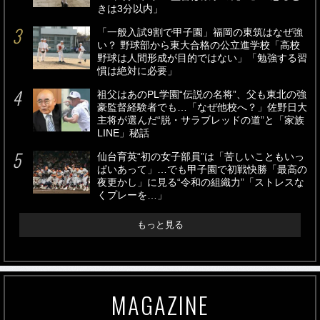
きは3分以内」
「一般入試9割で甲子園」福岡の東筑はなぜ強
い？ 野球部から東大合格の公立進学校「高校
野球は人間形成が目的ではない」「勉強する習
慣は絶対に必要」
祖父はあのPL学園“伝説の名将”、父も東北の強
豪監督経験者でも…「なぜ他校へ？」佐野日大
主将が選んだ“脱・サラブレッドの道”と「家族
LINE」秘話
仙台育英“初の女子部員”は「苦しいこともいっ
ぱいあって」…でも甲子園で初戦快勝「最高の
夜更かし」に見る“令和の組織力”「ストレスな
くプレーを…」
もっと見る
MAGAZINE