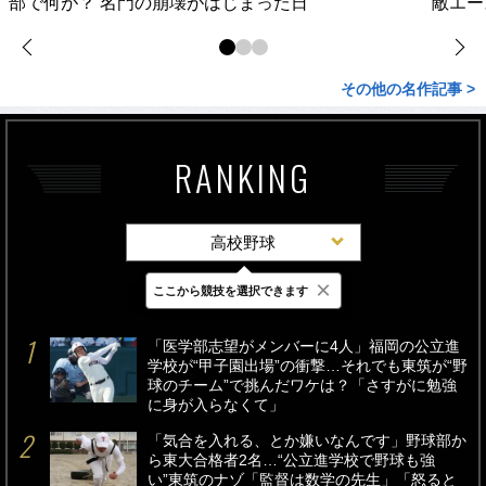
部で何が？ 名門の崩壊がはじまった日
敵エー
その他の名作記事 >
RANKING
高校野球
×
ここから競技を選択できます
最新
24時間
週間
「医学部志望がメンバーに4人」福岡の公立進
学校が“甲子園出場”の衝撃…それでも東筑が“野
球のチーム”で挑んだワケは？「さすがに勉強
に身が入らなくて」
「気合を入れる、とか嫌いなんです」野球部か
ら東大合格者2名…“公立進学校で野球も強
い”東筑のナゾ「監督は数学の先生」「怒ると