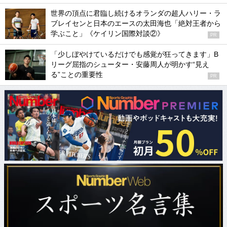
世界の頂点に君臨し続けるオランダの超人ハリー・ラ
ブレイセンと日本のエースの太田海也「絶対王者から
学ぶこと」《ケイリン国際対談②》
PR
「少しぼやけているだけでも感覚が狂ってきます」B
リーグ屈指のシューター・安藤周人が明かす“見え
る”ことの重要性
PR