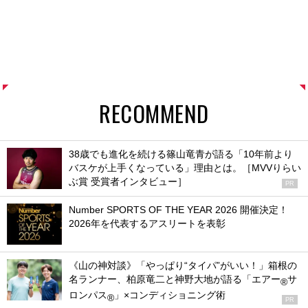
RECOMMEND
38歳でも進化を続ける篠山竜青が語る「10年前より
バスケが上手くなっている」理由とは。［MVVりらい
ぶ賞 受賞者インタビュー］
PR
Number SPORTS OF THE YEAR 2026 開催決定！
2026年を代表するアスリートを表彰
《山の神対談》「やっぱり“タイパ”がいい！」箱根の
名ランナー、柏原竜二と神野大地が語る「エアー
サ
®
ロンパス
」×コンディショニング術
®
PR