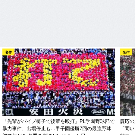
名作
名作
「先輩がパイプ椅子で後輩を殴打」PL学園野球部で
慶応の
暴力事件、出場停止も…甲子園優勝7回の最強野球
「聞い