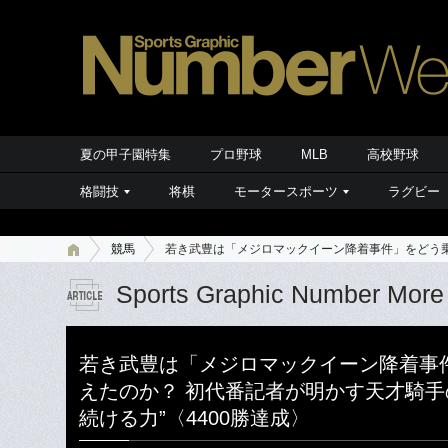
夏の甲子園特集
プロ野球
MLB
高校野球
格闘技
将棋
モータースポーツ
ラグビー
競馬
若き武豊は「メジロマックイーン降着事件」をどう乗
Sports Graphic Number More
若き武豊は「メジロマックイーン降着事
えたのか？ 初代番記者が明かす天才騎手
続ける力”〈4400勝達成〉