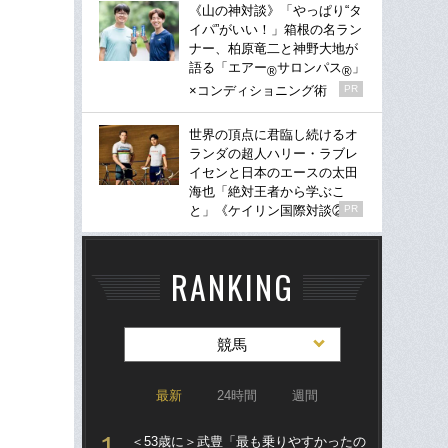
《山の神対談》「やっぱり“タ
イパ”がいい！」箱根の名ラン
ナー、柏原竜二と神野大地が
語る「エアー
サロンパス
」
®
®
×コンディショニング術
PR
世界の頂点に君臨し続けるオ
ランダの超人ハリー・ラブレ
イセンと日本のエースの太田
海也「絶対王者から学ぶこ
と」《ケイリン国際対談②》
PR
RANKING
競馬
最新
24時間
週間
＜53歳に＞武豊「最も乗りやすかったの
「僕