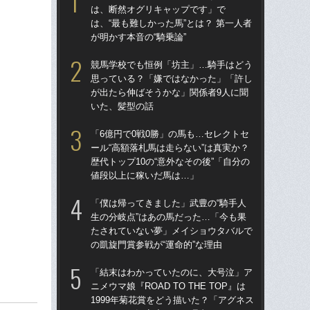
は、断然オグリキャップです」で
生の
は、“最も難しかった馬”とは？ 第一人者
た
が明かす本音の“騎乗論”
の凱
競馬学校でも恒例「坊主」…騎手はどう
武豊
思っている？「嫌ではなかった」「許し
も
が出たら伸ばそうかな」関係者9人に聞
した
いた、髪型の話
が“
「6億円で0戦0勝」の馬も…セレクトセ
サ
ール“高額落札馬は走らない”は真実か？
折し
歴代トップ10の“意外なその後”「自分の
フ
値段以上に稼いだ馬は…」
42
「僕は帰ってきました」武豊の“騎手人
「
生の分岐点”はあの馬だった…「今も果
父
たされていない夢」メイショウタバルで
る“
の凱旋門賞参戦が“運命的”な理由
は“
「結末はわかっていたのに、大号泣」ア
夫の
ニメウマ娘『ROAD TO THE TOP』は
円
1999年菊花賞をどう描いた？「アグネス
き