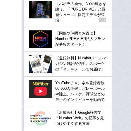
【バボラの新作】NYの輝きを
纏う。「PURE DRIVE」と最
新シューズに限定モデルが登
場
PR
【同僚や仲間とお得に】
NumberPREMIER法人プラン
が募集スタート！
【登録無料】Numberメールマ
ガジン好評配信中。スポーツ
の「今」をメールでお届け！
YouTubeチャンネル登録者数
60,000人突破！バレーボール
や陸上、バスケ、野球などの
選手のインタビューを動画で
【お知らせ】Google検索で
「Number Web」の記事を見
つけやすくする方法