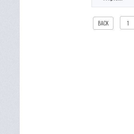
1
BACK