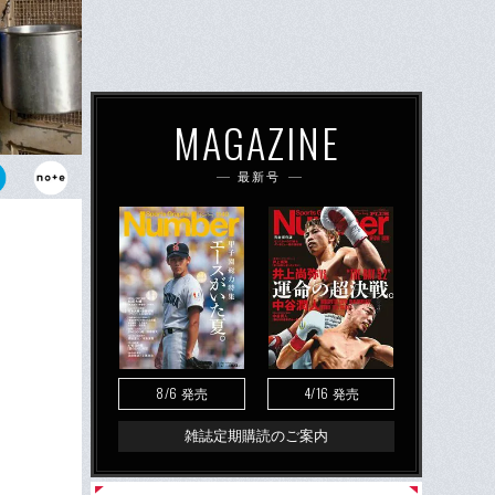
MAGAZINE
最新号
991年撮
て、現在も前
8/6
4/16
発売
発売
雑誌定期購読のご案内