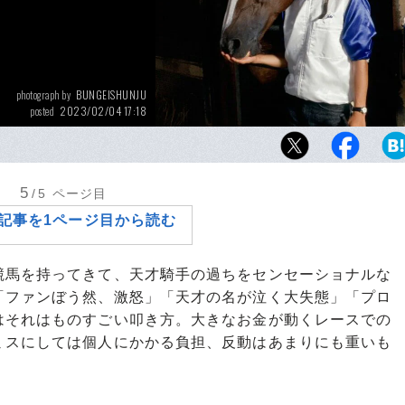
BUNGEISHUNJU
photograph by
2023/02/04 17:18
posted
JRA通算4400勝を達成した武豊の若手時代（1
影）。栄光だけでなく多くの苦難を乗り越え
人未到の記録を更新し続けている
5
/5
ページ目
記事を1ページ目から読む
馬を持ってきて、天才騎手の過ちをセンセーショナルな
「ファンぼう然、激怒」「天才の名が泣く大失態」「プロ
はそれはものすごい叩き方。大きなお金が動くレースでの
ミスにしては個人にかかる負担、反動はあまりにも重いも