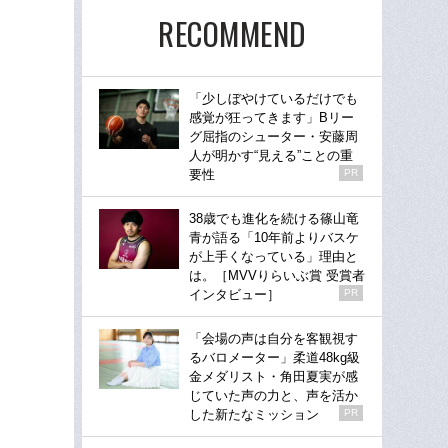
RECOMMEND
「少しぼやけているだけでも
感覚が狂ってきます」Bリー
グ屈指のシューター・安藤周
人が明かす“見える”ことの重
要性
PR
38歳でも進化を続ける篠山竜
青が語る「10年前よりバスケ
が上手くなっている」理由と
は。［MVVりらいぶ賞 受賞者
インタビュー］
PR
「会場の声は自分を客観視す
るバロメーター」柔道48kg級
金メダリスト・角田夏実が感
じていた声の力と、声を活か
した新たなミッション
PR