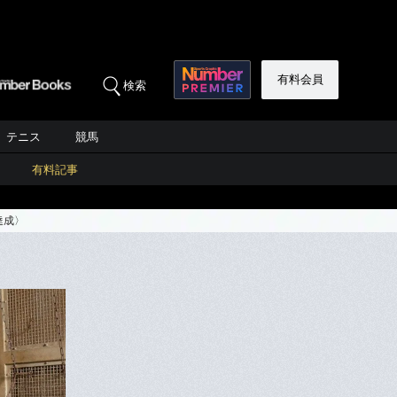
有料会員
検索
テニス
競馬
有料記事
達成〉