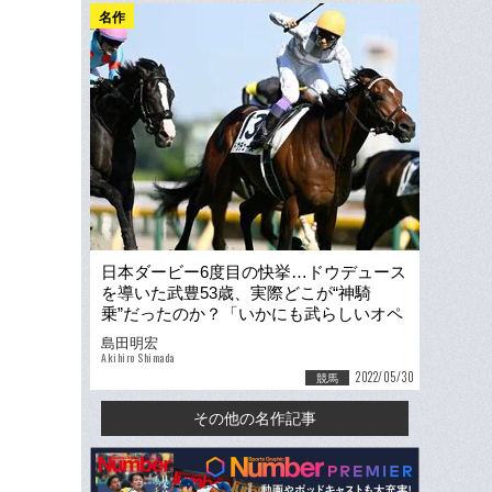
名作
日本ダービー6度目の快挙…ドウデュース
を導いた武豊53歳、実際どこが“神騎
乗”だったのか？「いかにも武らしいオペ
レーション」
島田明宏
Akihiro Shimada
2022/05/30
競馬
その他の名作記事