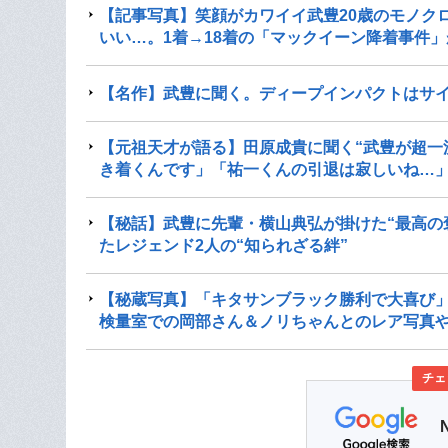
【記事写真】笑顔がカワイイ武豊20歳のモノク
いい…。1着→18着の「マックイーン降着事件
【名作】武豊に聞く。ディープインパクトはサ
【元祖天才が語る】田原成貴に聞く“武豊が超一
き着くんです」「祐一くんの引退は寂しいね…
【秘話】武豊に先輩・横山典弘が掛けた“最高の
たレジェンド2人の“知られざる絆”
【秘蔵写真】「キタサンブラック勝利で大喜び
検量室での岡部さん＆ノリちゃんとのレア写真
チェ