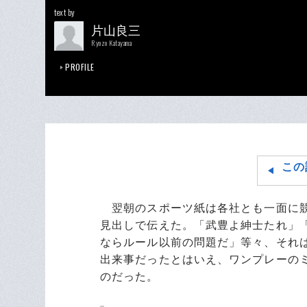
text by
片山良三
Ryozo Katayama
PROFILE
この
翌朝のスポーツ紙は各社とも一面に競
見出しで伝えた。「武豊よ紳士たれ」
ならルール以前の問題だ」等々、それ
出来事だったとはいえ、ワンプレーの
のだった。