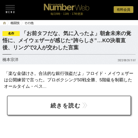
有料会員
毎日6時・11時・17時更新
格闘技
その他
「お前タフだな、気に入ったよ」朝倉未来の覚
名作
悟に、メイウェザーが感じた“誇らしさ”…KO決着直
後、リングで2人が交わした言葉
橋本宗洋
2022/09/26 11:07
「楽な金儲けさ。合法的な銀行強盗だよ」フロイド・メイウェザー
は公開練習で言った。プロボクシング50戦全勝、5階級を制覇した
オールタイム・ベス...
続きを読む