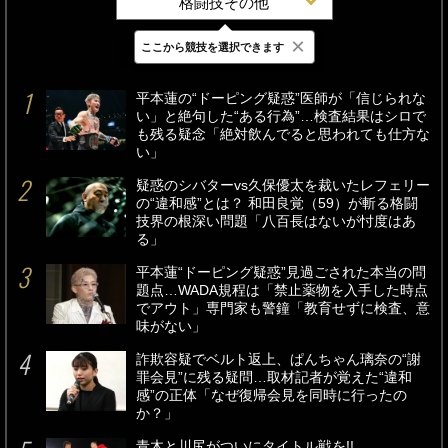
格闘技その他
×
ここから競技を選択できます
最新
24時間
週間
平本蓮の“ドーピング疑惑”医師が「信じられな
い」と絶句した“ある行為”…検査結果はシロで
も残る疑念「絶対飲んでると思われても仕方な
い」
疑惑のシバターvs久保優太を裁いたレフェリー
の“違和感”とは？ 和田良覚（59）が斬る格闘
技界の根深い問題「八百長はないが忖度はあ
る」
平本蓮“ドーピング疑惑”見過ごされた本当の問
題点…WADA規程は「禁止薬物を入手した時点
でアウト」専門家も警鐘「教育せずに検査、意
味がない」
詐欺容疑でベルト返上、ぱんちゃん璃奈の“謝
罪会見”に残る疑問…取材記者が覚えた“違和
感”の正体「なぜ復帰会見を同時に行ったの
か？」
青木と川尻がついにタイトル戦を!!