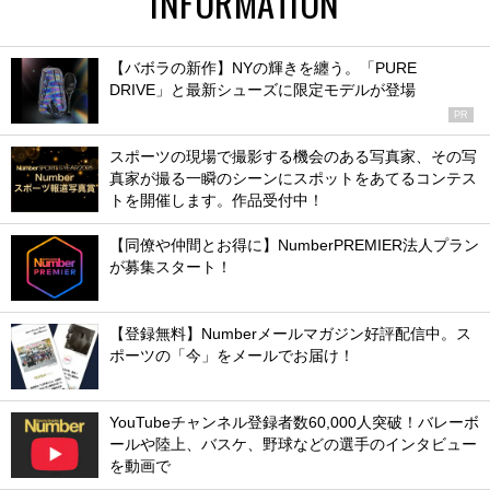
INFORMATION
【バボラの新作】NYの輝きを纏う。「PURE
DRIVE」と最新シューズに限定モデルが登場
PR
スポーツの現場で撮影する機会のある写真家、その写
真家が撮る一瞬のシーンにスポットをあてるコンテス
トを開催します。作品受付中！
【同僚や仲間とお得に】NumberPREMIER法人プラン
が募集スタート！
【登録無料】Numberメールマガジン好評配信中。ス
ポーツの「今」をメールでお届け！
YouTubeチャンネル登録者数60,000人突破！バレーボ
ールや陸上、バスケ、野球などの選手のインタビュー
を動画で