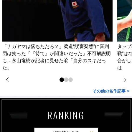
「ナガヤマは落ちただろ？」柔道“誤審疑惑”に審判
タップ
団は笑った「『待て』が間違いだった」不可解説明
戦”は
も…永山竜樹が記者に見せた涙「自分のスキだっ
合がし
た」
は
その他の名作記事 >
RANKING