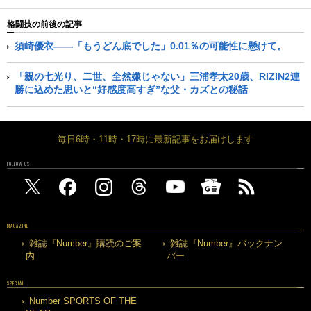
格闘技の前後の記事
須崎優衣――「もうどん底でした」0.01％の可能性に懸けて。
「親の七光り、二世、全然嫌じゃない」三浦孝太20歳、RIZIN2連
勝に込めた思いと“好感度高すぎ”な父・カズとの秘話
毎日6時・11時・17時に最新記事をお届けします
FOLLOW US
MAGAZINE
雑誌『Number』購読のご案
雑誌『Number』バックナン
内
バー
SPECIAL
Number SPORTS OF THE