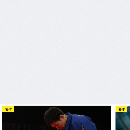
名作
名作