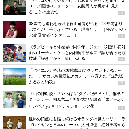
「少しぼやけているだけでも感覚が狂ってきます」B
リーグ屈指のシューター・安藤周人が明かす“見え
る”ことの重要性
PR
38歳でも進化を続ける篠山竜青が語る「10年前より
バスケが上手くなっている」理由とは。［MVVりらい
ぶ賞 受賞者インタビュー］
PR
《ラグビー界と体操界の同学年レジェンド対談》初対
面のリーチマイケルと内村航平が本音で語り合った競
技愛「好きだから、続けられる」
PR
「バイエルン移籍の逸材輩出も“グラウンドがなかっ
た”…」サガン鳥栖最強アカデミーを変えた『企業版
ふるさと納税』
PR
《山の神対談》「やっぱり“タイパ”がいい！」箱根の
名ランナー、柏原竜二と神野大地が語る「エアー
サ
®
ロンパス
」×コンディショニング術
®
PR
世界の頂点に君臨し続けるオランダの超人ハリー・ラ
ブレイセンと日本のエースの太田海也「絶対王者から