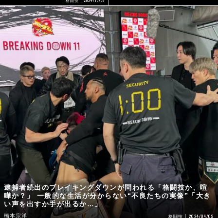
格闘技
逮捕者続出のブレイキングダウンが問われる「格闘技か、喧
嘩か？」 一般的な生活が分からない“不良たちの実像”「大き
い声を出すか手が出るか…」
橋本宗洋
2024/04/09
格闘技