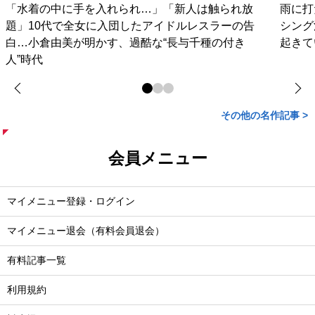
「水着の中に手を入れられ…」「新人は触られ放
雨に打
題」10代で全女に入団したアイドルレスラーの告
シング
白…小倉由美が明かす、過酷な“長与千種の付き
起きて
人”時代
その他の名作記事 >
会員メニュー
マイメニュー登録・ログイン
マイメニュー退会（有料会員退会）
有料記事一覧
利用規約