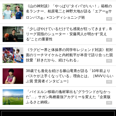
《山の神対談》「やっぱり“タイパ”がいい！」箱根の
名ランナー、柏原竜二と神野大地が語る「エアー
サ
®
ロンパス
」×コンディショニング術
®
PR
「少しぼやけているだけでも感覚が狂ってきます」B
リーグ屈指のシューター・安藤周人が明かす“見え
る”ことの重要性
PR
《ラグビー界と体操界の同学年レジェンド対談》初対
面のリーチマイケルと内村航平が本音で語り合った競
技愛「好きだから、続けられる」
PR
38歳でも進化を続ける篠山竜青が語る「10年前より
バスケが上手くなっている」理由とは。［MVVりらい
ぶ賞 受賞者インタビュー］
PR
「バイエルン移籍の逸材輩出も“グラウンドがなかっ
た”…」サガン鳥栖最強アカデミーを変えた『企業版
ふるさと納税』
PR