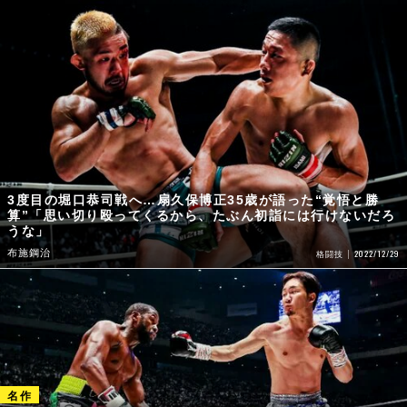
3度目の堀口恭司戦へ…扇久保博正35歳が語った“覚悟と勝
算”「思い切り殴ってくるから、たぶん初詣には行けないだろ
うな」
布施鋼治
2022/12/29
格闘技