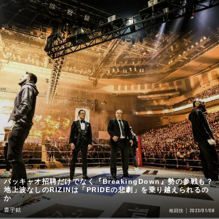
パッキャオ招聘だけでなく『BreakingDown』勢の参戦も？
地上波なしのRIZINは「PRIDEの悲劇」を乗り越えられるの
か
曹宇鉉
2023/01/08
格闘技