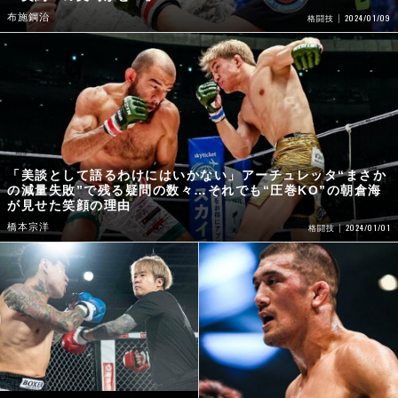
布施鋼治
2024/01/09
格闘技
「美談として語るわけにはいかない」アーチュレッタ“まさか
の減量失敗”で残る疑問の数々…それでも“圧巻KO”の朝倉海
が見せた笑顔の理由
橋本宗洋
2024/01/01
格闘技