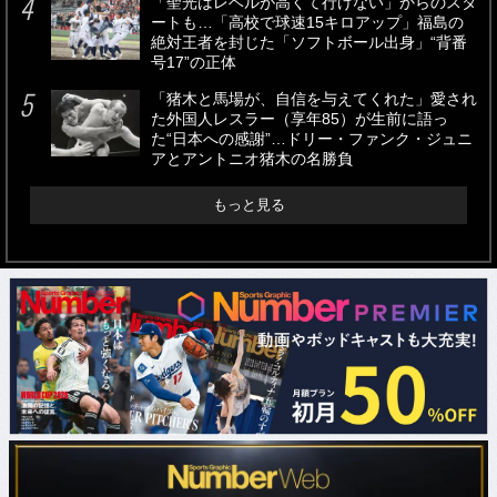
「聖光はレベルが高くて行けない」からのスタ
ートも…「高校で球速15キロアップ」福島の
絶対王者を封じた「ソフトボール出身」“背番
号17”の正体
「猪木と馬場が、自信を与えてくれた」愛され
た外国人レスラー（享年85）が生前に語っ
た“日本への感謝”…ドリー・ファンク・ジュニ
アとアントニオ猪木の名勝負
もっと見る