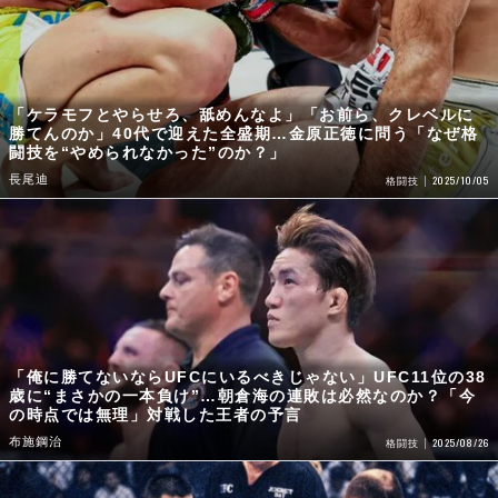
「ケラモフとやらせろ、舐めんなよ」「お前ら、クレベルに
勝てんのか」40代で迎えた全盛期…金原正徳に問う「なぜ格
闘技を“やめられなかった”のか？」
長尾迪
2025/10/05
格闘技
「俺に勝てないならUFCにいるべきじゃない」UFC11位の38
歳に“まさかの一本負け”…朝倉海の連敗は必然なのか？「今
の時点では無理」対戦した王者の予言
布施鋼治
2025/08/26
格闘技