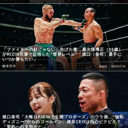
「ファイターの顔じゃない」告げた妻…扇久保博正（36歳）
がRIZIN完勝で証明した“世界レベル”「堀口（恭司）選手に
いつか勝ちたい」
橋本宗洋
2024/01/10
格闘技
堀口恭司「大晦日RIZINで公開プロポーズ」のウラ側…“強制
ディズニー”からのゴールイン、榊原CEOは内心ビクビク？
「契約への文句かと…」