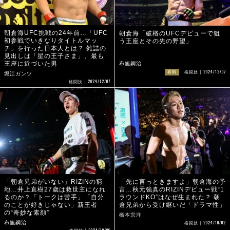
朝倉海UFC挑戦の24年前…「UFC
朝倉海「破格のUFCデビューで狙
初参戦でいきなりタイトルマッ
う王座とその先の野望」
チ」を行った日本人とは？ 雑誌の
見出しは「星の王子さま」、最も
王座に近づいた男
布施鋼治
2024/12/07
有料
格闘技
堀江ガンツ
2024/12/07
格闘技
「朝倉兄弟がいない」RIZINの窮
「先に言っときますよ」朝倉海の予
地…井上直樹27歳は救世主になれ
言…秋元強真のRIZINデビュー戦“1
るのか？「トークは苦手」「自分
ラウンドKO”はなぜ生まれた？ 朝
のことが好きじゃない」新王者
倉兄弟から受け継いだ「ドラマ性」
の“奇妙な素顔”
橋本宗洋
2024/10/02
布施鋼治
格闘技
2024/10/06