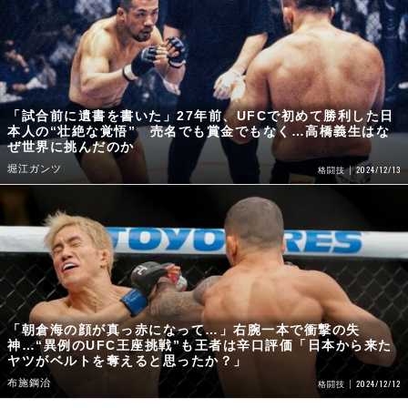
「試合前に遺書を書いた」27年前、UFCで初めて勝利した日
本人の“壮絶な覚悟” 売名でも賞金でもなく…高橋義生はな
ぜ世界に挑んだのか
堀江ガンツ
2024/12/13
格闘技
「朝倉海の顔が真っ赤になって…」右腕一本で衝撃の失
神…“異例のUFC王座挑戦”も王者は辛口評価「日本から来た
ヤツがベルトを奪えると思ったか？」
布施鋼治
2024/12/12
格闘技