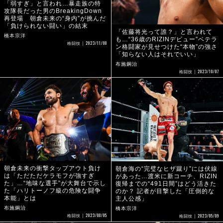
「弱すぎ」と言われ…暴走族の特
攻隊長だった男のBreakingDown
再登場 朝倉未来の“身内”が挑んだ
「負けられない闘い」の結末
「佐藤将光って誰？」と言われて
橋本宗洋
も…“36歳のRIZINデビュー”ベテラ
2023/11/08
格闘技
ン格闘家が見せつけた“本物”の強さ
「知らない人はそれでいい」
布施鋼治
2023/10/07
格闘技
朝倉未来の衝撃タップアウト負け
朝倉海の“完璧なヒザ蹴り”には伏線
は「ただただケラモフが強すぎ
があった…渡米に新コーチ、RIZIN
た」…“地味な選手”が大舞台で示し
復帰までの“491日間”はどう活きた
た「ハリトーノフ級の危険な闘争
のか？ 記者が目撃した「圧倒的な
本能」とは
主人公感」
布施鋼治
橋本宗洋
2023/08/05
2023/05/09
格闘技
格闘技