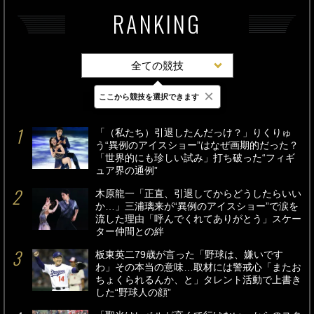
RANKING
全ての競技
×
ここから競技を選択できます
最新
24時間
週間
「（私たち）引退したんだっけ？」りくりゅ
う“異例のアイスショー”はなぜ画期的だった？
「世界的にも珍しい試み」打ち破った“フィギ
ュア界の通例”
木原龍一「正直、引退してからどうしたらいい
か…」三浦璃来が“異例のアイスショー”で涙を
流した理由「呼んでくれてありがとう」スケー
ター仲間との絆
板東英二79歳が言った「野球は、嫌いです
わ」その本当の意味…取材には警戒心「またお
ちょくられるんか、と」タレント活動で上書き
した“野球人の顔”