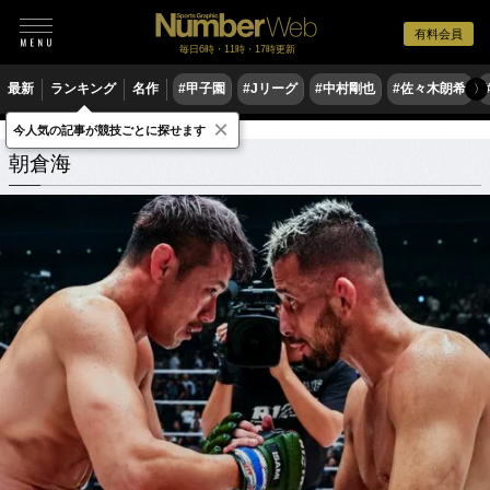
有料会員
毎日6時・11時・17時更新
最新
ランキング
名作
#甲子園
#Jリーグ
#中村剛也
#佐々木朗希
〉
×
今人気の記事が競技ごとに探せます
朝倉海
関連記事
朝倉海