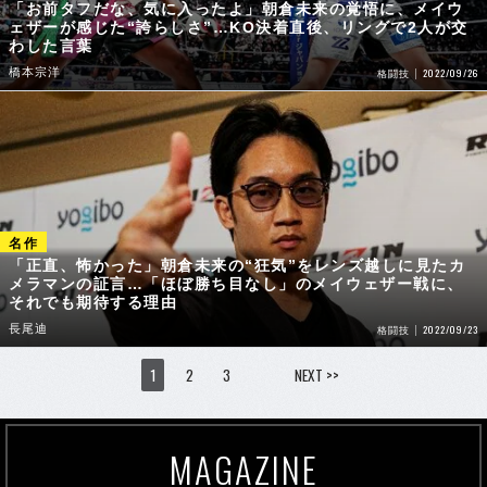
「お前タフだな、気に入ったよ」朝倉未来の覚悟に、メイウ
ェザーが感じた“誇らしさ”…KO決着直後、リングで2人が交
わした言葉
橋本宗洋
2022/09/26
格闘技
「正直、怖かった」朝倉未来の“狂気”をレンズ越しに見たカ
メラマンの証言…「ほぼ勝ち目なし」のメイウェザー戦に、
それでも期待する理由
長尾迪
2022/09/23
格闘技
1
2
3
NEXT >>
MAGAZINE