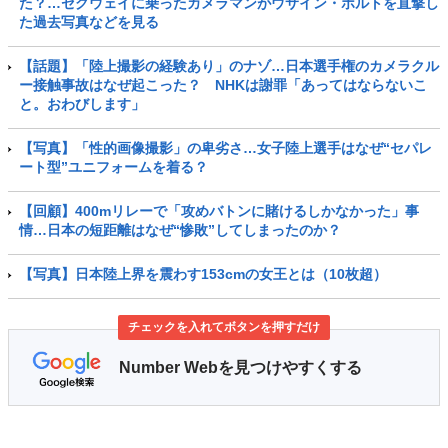
た？…セグウェイに乗ったカメラマンがウサイン・ボルトを直撃し
た過去写真などを見る
【話題】「陸上撮影の経験あり」のナゾ…日本選手権のカメラクル
ー接触事故はなぜ起こった？ NHKは謝罪「あってはならないこ
と。おわびします」
【写真】「性的画像撮影」の卑劣さ…女子陸上選手はなぜ“セパレ
ート型”ユニフォームを着る？
【回顧】400mリレーで「攻めバトンに賭けるしかなかった」事
情…日本の短距離はなぜ“惨敗”してしまったのか？
【写真】日本陸上界を震わす153cmの女王とは（10枚超）
チェックを入れてボタンを押すだけ
Number Webを見つけやすくする