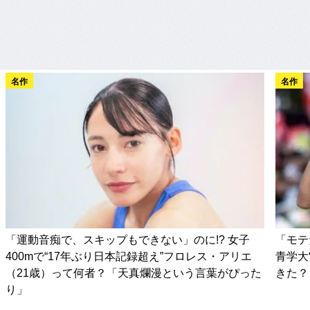
名作
名作
「運動音痴で、スキップもできない」のに!? 女子
「モテ
400mで“17年ぶり日本記録超え”フロレス・アリエ
青学大
（21歳）って何者？「天真爛漫という言葉がぴった
きた？
り」