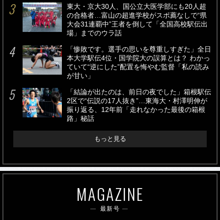
東大・京大30人、国公立大医学部にも20人超
の合格者…富山の超進学校がスポ薦なしで“県
大会31連覇中”王者を倒して「全国高校駅伝出
場」までのウラ話
「惨敗です。選手の思いを尊重しすぎた」全日
本大学駅伝4位・国学院大の誤算とは？ わかっ
ていて“逆にした”配置を悔やむ監督「私の読み
が甘い」
「結論が出たのは、前日の夜でした」箱根駅伝
2区で“伝説の17人抜き”…東海大・村澤明伸が
振り返る、12年前「走れなかった最後の箱根
路」秘話
もっと見る
MAGAZINE
最新号