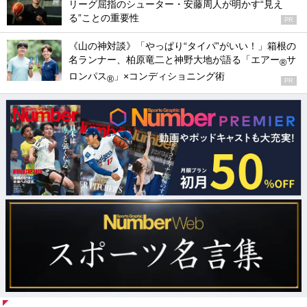
リーグ屈指のシューター・安藤周人が明かす“見え
る”ことの重要性
PR
《山の神対談》「やっぱり“タイパ”がいい！」箱根の
名ランナー、柏原竜二と神野大地が語る「エアー
サ
®
ロンパス
」×コンディショニング術
®
PR