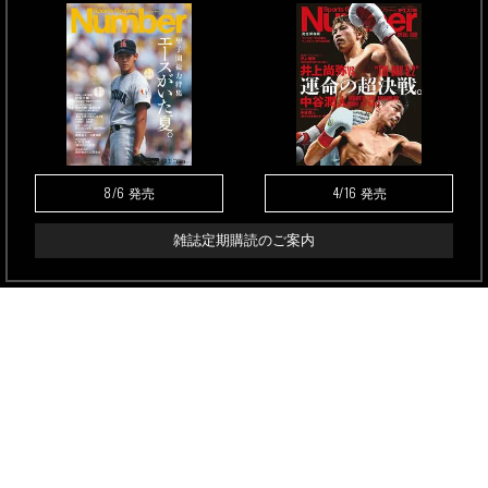
8/6
4/16
発売
発売
雑誌定期購読のご案内