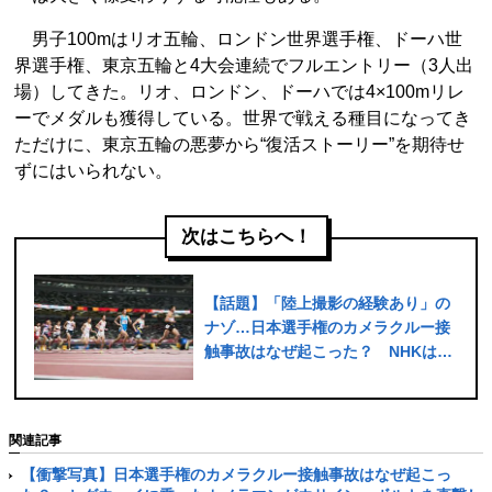
男子100mはリオ五輪、ロンドン世界選手権、ドーハ世
界選手権、東京五輪と4大会連続でフルエントリー（3人出
場）してきた。リオ、ロンドン、ドーハでは4×100mリレ
ーでメダルも獲得している。世界で戦える種目になってき
ただけに、東京五輪の悪夢から“復活ストーリー”を期待せ
ずにはいられない。
次はこちらへ！
【話題】「陸上撮影の経験あり」の
ナゾ…日本選手権のカメラクルー接
触事故はなぜ起こった？ NHKは謝
罪「あってはならないこと。おわび
します」
関連記事
【衝撃写真】日本選手権のカメラクルー接触事故はなぜ起こっ