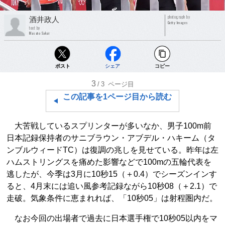
photograph by
酒井政人
Getty Images
text by
Masato Sakai
ポスト
シェア
コピー
3
/3
ページ目
この記事を1ページ目から読む
大苦戦しているスプリンターが多いなか、男子100m前
日本記録保持者のサニブラウン・アブデル・ハキーム（タ
ンブルウィードTC）は復調の兆しを見せている。昨年は左
ハムストリングスを痛めた影響などで100mの五輪代表を
逃したが、今季は3月に10秒15（＋0.4）でシーズンインす
ると、4月末には追い風参考記録ながら10秒08（＋2.1）で
走破。気象条件に恵まれれば、「10秒05」は射程圏内だ。
なお今回の出場者で過去に日本選手権で10秒05以内をマ