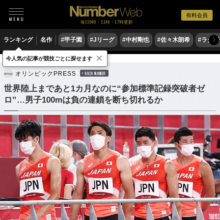
有料会員
毎日6時・11時・17時更新
ランキング
名作
#甲子園
#Jリーグ
#中村剛也
#佐々木朗希
#ラグ
〉
×
今人気の記事が競技ごとに探せます
陸上
短距離走
オリンピックPRESS
BACK NUMBER
世界陸上まであと1カ月なのに“参加標準記録突破者ゼ
ロ”…男子100mは負の連鎖を断ち切れるか