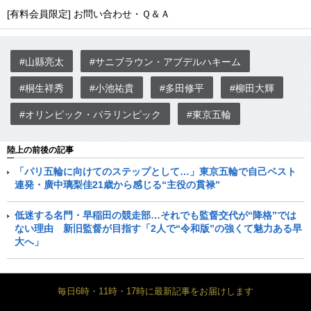
[有料会員限定] お問い合わせ・Ｑ＆Ａ
#山縣亮太
#サニブラウン・アブデルハキーム
#桐生祥秀
#小池祐貴
#多田修平
#柳田大輝
#オリンピック・パラリンピック
#東京五輪
陸上の前後の記事
「パリ五輪に向けてのステップとして…」東京五輪で自己ベスト
連発・廣中璃梨佳21歳から感じる“主役の貫禄”
低迷する名門・早稲田の競走部…それでも監督交代が“降格”では
ない理由 新旧監督が目指す「2人で“令和版”の強くて魅力ある早
大へ」
毎日6時・11時・17時に最新記事をお届けします