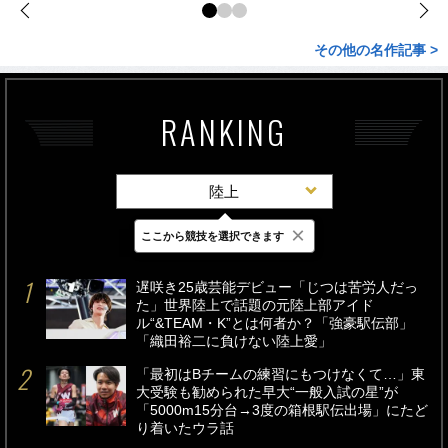
その他の名作記事 >
RANKING
陸上
×
ここから競技を選択できます
最新
24時間
週間
遅咲き25歳芸能デビュー「じつは苦労人だっ
た」世界陸上で話題の元陸上部アイド
ル“&TEAM・K”とは何者か？「強豪駅伝部」
「織田裕二に負けない陸上愛」
「最初はBチームの練習にもつけなくて…」東
大受験も勧められた早大“一般入試の星”が
「5000m15分台→3度の箱根駅伝出場」にたど
り着いたウラ話