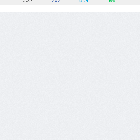
ポスト
シェア
はてな
送る