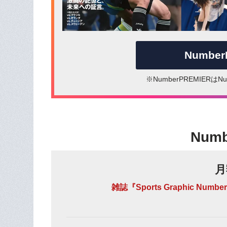
Numbe
※NumberPREMIER
Num
月
雑誌『Sports Graphic