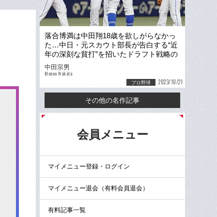
落合博満は中田翔18歳を欲しがらなかっ
た…中日・元スカウト部長が告白する“近
年の深刻な貧打”を招いたドラフト戦略の
痛恨「間違っていた」
中田宗男
Muneo Nakata
2023/10/21
プロ野球
その他の名作記事
る
会員メニュー
マイメニュー登録・ログイン
マイメニュー退会（有料会員退会）
有料記事一覧