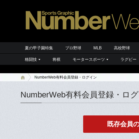
夏の甲子園特集
プロ野球
MLB
高校野球
格闘技
将棋
モータースポーツ
ラグビー
NumberWeb有料会員登録・ログイン
NumberWeb有料会員登録・ロ
既存会員