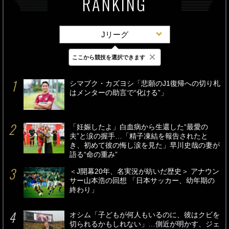
RANKING
Jリーグ
×
ここから競技を選択できます
最新
24時間
週間
シマブク・カズヨシ「悲願のJ1復帰への切り札
はメンターの助言で“化ける”」
「妊娠したよ」白血病から生還した“最愛の
夫”と涙の握手…「精子凍結を報告されたと
き、初めて彼の悔し涙を見た」早川史哉の妻が
語る“命の重み”
＜J開幕20年、名実況が紡いだ歴史＞ アナウン
サー山本浩の回想 「日本サッカー、幼年期の
終わり」
オシム「子どもが何人もいるのに、彼はクビを
切られるかもしれない」…側近が明かす、ジェ