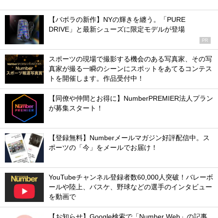
【バボラの新作】NYの輝きを纏う。「PURE
DRIVE」と最新シューズに限定モデルが登場
PR
スポーツの現場で撮影する機会のある写真家、その写
真家が撮る一瞬のシーンにスポットをあてるコンテス
トを開催します。作品受付中！
【同僚や仲間とお得に】NumberPREMIER法人プラン
が募集スタート！
【登録無料】Numberメールマガジン好評配信中。ス
ポーツの「今」をメールでお届け！
YouTubeチャンネル登録者数60,000人突破！バレーボ
ールや陸上、バスケ、野球などの選手のインタビュー
を動画で
【お知らせ】Google検索で「Number Web」の記事