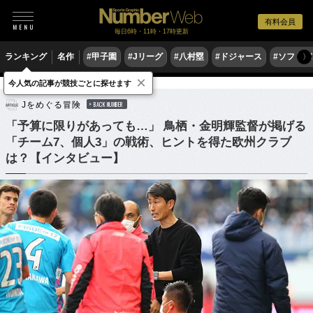
有料会員
毎日6時・11時・17時更新
ランキング
名作
#甲子園
#Jリーグ
#八村塁
#ドジャース
#ソフトバ
〉
×
今人気の記事が競技ごとに探せます
サッカー
Jリーグ
Jをめぐる冒険
BACK NUMBER
「予算に限りがあっても…」 鳥栖・金明輝監督が掲げる
「チーム7、個人3」の戦術、ヒントを得た欧州クラブ
は？【インタビュー】