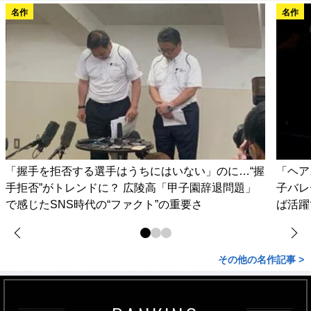
名作
名作
「握手を拒否する選手はうちにはいない」のに…“握
「ヘア
手拒否”がトレンドに？ 広陵高「甲子園辞退問題」
子バレ
で感じたSNS時代の“ファクト”の重要さ
ば活躍
その他の名作記事 >