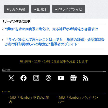
#サガン鳥栖
#金明輝
#RBライプツィヒ
Jリーグの前後の記事
“獲物”を求め肉食系に進化中。走る神戸がJ戦線をかき乱す?!
「ライバルなんて思ったことは…でも」 鳥栖の39歳・金明輝監督
が持つ阿部勇樹らへの敬意と“指導者のプライド”
毎日6時・11時・17時に最新記事をお届けします
FOLLOW US
MAGAZINE
雑誌『Number』購読のご案
雑誌『Number』バックナン
内
バー