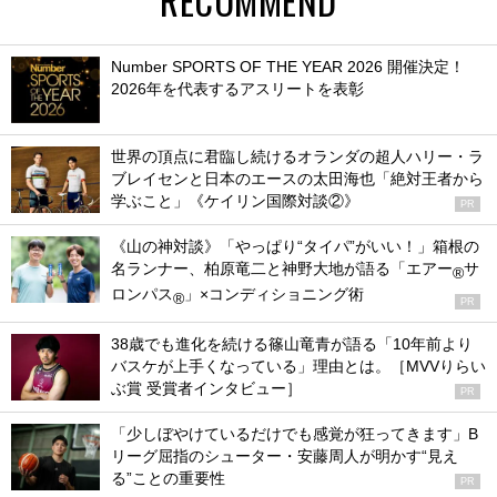
Number SPORTS OF THE YEAR 2026 開催決定！
2026年を代表するアスリートを表彰
世界の頂点に君臨し続けるオランダの超人ハリー・ラ
ブレイセンと日本のエースの太田海也「絶対王者から
学ぶこと」《ケイリン国際対談②》
PR
《山の神対談》「やっぱり“タイパ”がいい！」箱根の
名ランナー、柏原竜二と神野大地が語る「エアー
サ
®
ロンパス
」×コンディショニング術
®
PR
38歳でも進化を続ける篠山竜青が語る「10年前より
バスケが上手くなっている」理由とは。［MVVりらい
ぶ賞 受賞者インタビュー］
PR
「少しぼやけているだけでも感覚が狂ってきます」B
リーグ屈指のシューター・安藤周人が明かす“見え
る”ことの重要性
PR