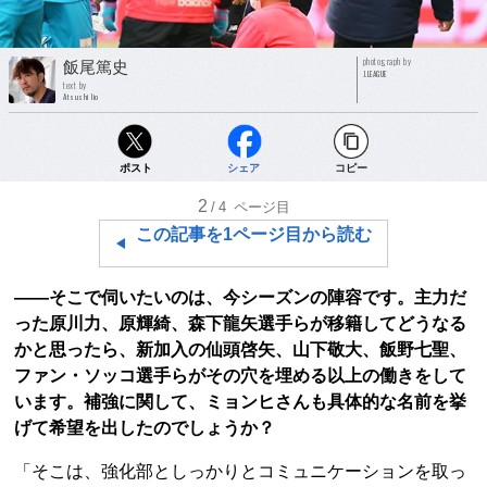
photograph by
飯尾篤史
J.LEAGUE
text by
Atsushi Iio
ポスト
シェア
コピー
2
/4
ページ目
この記事を1ページ目から読む
――そこで伺いたいのは、今シーズンの陣容です。主力だ
った原川力、原輝綺、森下龍矢選手らが移籍してどうなる
かと思ったら、新加入の仙頭啓矢、山下敬大、飯野七聖、
ファン・ソッコ選手らがその穴を埋める以上の働きをして
います。補強に関して、ミョンヒさんも具体的な名前を挙
げて希望を出したのでしょうか？
「そこは、強化部としっかりとコミュニケーションを取っ