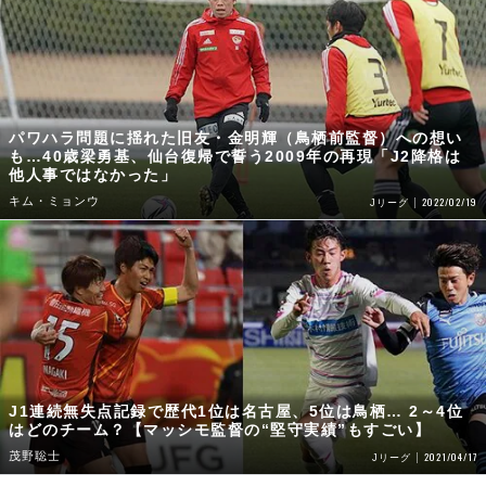
パワハラ問題に揺れた旧友・金明輝（鳥栖前監督）への想い
も…40歳梁勇基、仙台復帰で誓う2009年の再現「J2降格は
他人事ではなかった」
キム・ミョンウ
2022/02/19
Jリーグ
J1連続無失点記録で歴代1位は名古屋、5位は鳥栖… 2～4位
はどのチーム？【マッシモ監督の“堅守実績”もすごい】
茂野聡士
2021/04/17
Jリーグ