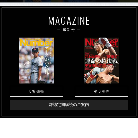
MAGAZINE
最新号
8/6
4/16
発売
発売
雑誌定期購読のご案内