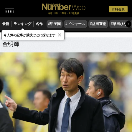
有料会員
毎日6時・11時・17時更新
最新
ランキング
名作
#甲子園
#ドジャース
#益田直也
#早田ひな
〉
×
今人気の記事が競技ごとに探せます
金明輝
関連記事
金明輝