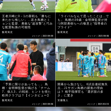
王者川崎に0－1の善戦も「勝ちに
「ライバルなんて思ったことは…で
来たから悔しい」…若き鳥栖とミ
も」 鳥栖の39歳・金明輝監督が持
ョンヒ監督、勇敢な“超攻撃”と巧み
つ阿部勇樹らへの敬意と“指導者の
な配置転換の可能性
プライド”
飯尾篤史
飯尾篤史
2021/04/09
2021/04/06
Jリーグ
Jリーグ
「予算に限りがあっても…」 鳥
開幕から負けなし、6試合連続無失
栖・金明輝監督が掲げる「チーム
点…J1サガン鳥栖の躍進の理由
7、個人3」の戦術、ヒントを得た
は？ 相手指揮官も「選択肢の多
欧州クラブは？【インタビュー】
さ」に驚き
飯尾篤史
安藤隆人
2021/04/06
2021/03/23
Jリーグ
Jリーグ