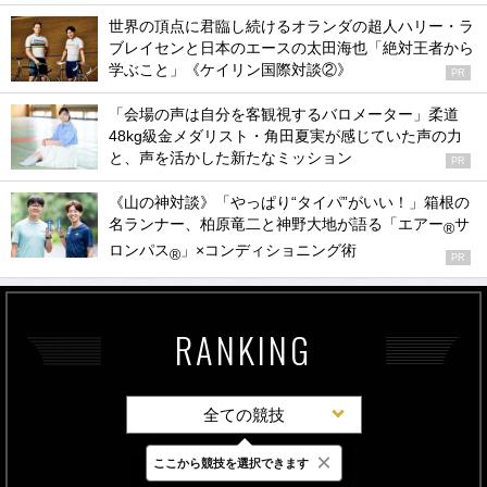
世界の頂点に君臨し続けるオランダの超人ハリー・ラ
ブレイセンと日本のエースの太田海也「絶対王者から
学ぶこと」《ケイリン国際対談②》
PR
「会場の声は自分を客観視するバロメーター」柔道
48kg級金メダリスト・角田夏実が感じていた声の力
と、声を活かした新たなミッション
PR
《山の神対談》「やっぱり“タイパ”がいい！」箱根の
名ランナー、柏原竜二と神野大地が語る「エアー
サ
®
ロンパス
」×コンディショニング術
®
PR
RANKING
全ての競技
×
ここから競技を選択できます
最新
24時間
週間