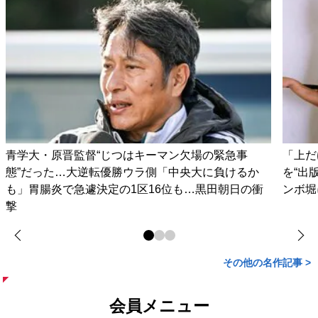
青学大・原晋監督“じつはキーマン欠場の緊急事
「上だ
態”だった…大逆転優勝ウラ側「中央大に負けるか
を“出
も」胃腸炎で急遽決定の1区16位も…黒田朝日の衝
ンボ堀
撃
その他の名作記事 >
会員メニュー