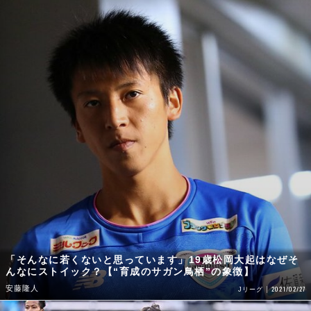
「そんなに若くないと思っています」19歳松岡大起はなぜそ
んなにストイック？【“育成のサガン鳥栖”の象徴】
安藤隆人
2021/02/27
Jリーグ