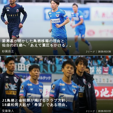
梁勇基が明かした鳥栖移籍の理由と
仙台の21歳へ「あえて重圧をかける」。
杉園昌之
2020/02/26
Jリーグ
J1鳥栖と金明輝が掲げるクラブ方針。
18歳松岡大起が「希望」である理由。
安藤隆人
2020/02/22
Jリーグ