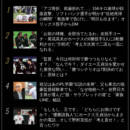
「アゴ骨折、前歯折れて…」156キロ速球が顔
面直撃、ソフトバンク選手が明かす“壮絶死球
の瞬間”「救急車で告げた…“明日も出ます”」オ
リックス投手からDM
「お前の球種、全部当てたるわ」名投手コー
チ・尾花高夫がホークスの0勝投手3人に2桁勝
利させた“方程式”「考え方次第で二流も一流に
なれる」
「監督、今日は何対何で勝つつもりなんで
す？」「なんで今？」ダイエー王貞治を驚かせ
た唐突な問い…「勝つシナリオは7割決めてお
く」意味とは？
祖父はあのPL学園“伝説の名将”、父も東北の強
豪監督経験者でも…「なぜ他校へ？」佐野日大
主将が選んだ“脱・サラブレッドの道”と「家族
LINE」秘話
「もしもし、王です」「どちらにお掛けです
か？」“優勝請負人”にホークス王貞治からまさ
かの電話…そして野村克也が「考え直せ！」と
言ったワケ