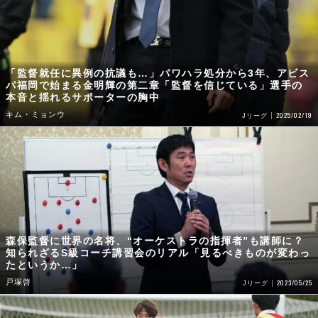
「監督就任に異例の抗議も…」パワハラ処分から3年、アビス
パ福岡で始まる金明輝の第二章「監督を信じている」選手の
本音と揺れるサポーターの胸中
キム・ミョンウ
2025/02/19
Jリーグ
森保監督に世界の名将、“オーケストラの指揮者”も講師に？
知られざるS級コーチ講習会のリアル「見るべきものが変わっ
たというか…」
戸塚啓
2023/05/25
Jリーグ