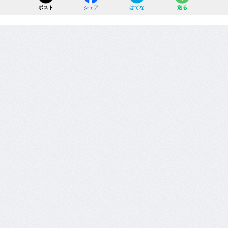
ポスト
シェア
はてな
送る