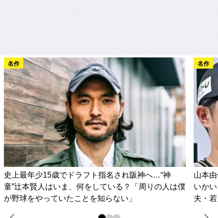
名作
名作
史上最年少15歳でドラフト指名され阪神へ…“神
山本由
童”辻本賢人はいま、何をしている？「周りの人は僕
いかい
が野球をやっていたことを知らない」
夫・若