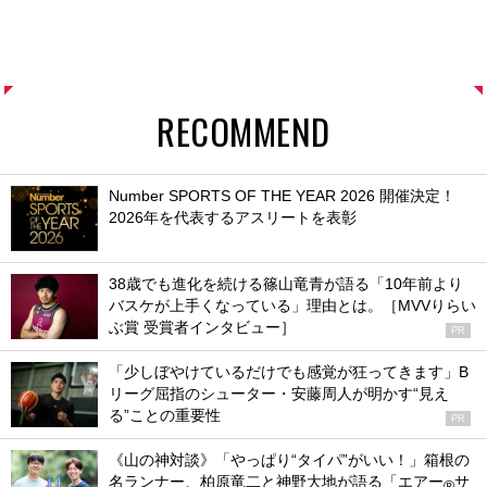
RECOMMEND
Number SPORTS OF THE YEAR 2026 開催決定！
2026年を代表するアスリートを表彰
38歳でも進化を続ける篠山竜青が語る「10年前より
バスケが上手くなっている」理由とは。［MVVりらい
ぶ賞 受賞者インタビュー］
PR
「少しぼやけているだけでも感覚が狂ってきます」B
リーグ屈指のシューター・安藤周人が明かす“見え
る”ことの重要性
PR
《山の神対談》「やっぱり“タイパ”がいい！」箱根の
名ランナー、柏原竜二と神野大地が語る「エアー
サ
®