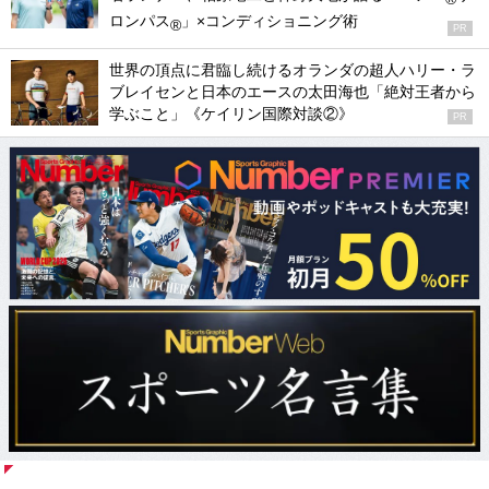
ロンパス
」×コンディショニング術
®
PR
世界の頂点に君臨し続けるオランダの超人ハリー・ラ
ブレイセンと日本のエースの太田海也「絶対王者から
学ぶこと」《ケイリン国際対談②》
PR