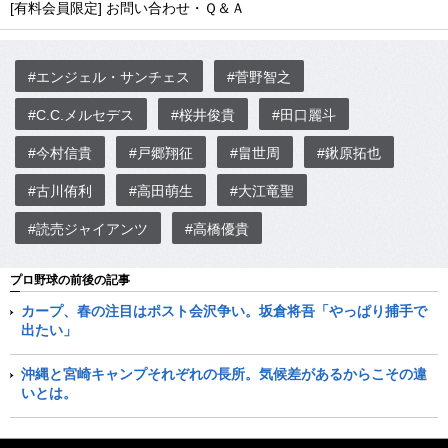
[有料会員限定] お問い合わせ・Ｑ＆Ａ
#エンジェル・サンチェス
#菅野智之
#C.C.メルセデス
#桜井俊貴
#田口麗斗
#今村信貴
#戸郷翔征
#畠世周
#鍬原拓也
#古川侑利
#高田萌生
#大江竜聖
#読売ジャイアンツ
#高橋優貴
プロ野球の前後の記事
カープ、春の注目はポスト会沢争い。坂倉将吾「やっぱり捕手で
出たい」
沖縄と宮崎キャンプそれぞれの長所。気候差があるからこその違
いとは。