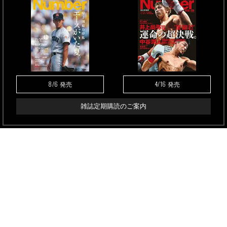
8/6
4/16
発売
発売
雑誌定期購読のご案内