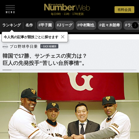
有料会員
毎日6時・11時・17時更新
ランキング
名作
#甲子園
#Jリーグ
#中村剛也
#佐々木朗希
#ラグ
〉
×
今人気の記事が競技ごとに探せます
野球
プロ野球
プロ野球亭日乗
BACK NUMBER
韓国で17勝、サンチェスの実力は？
巨人の先発投手“苦しい台所事情”。