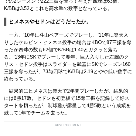
での2シーズンで222三振を奪って与えた四球は63個。
K/BBは3.52とこれも高水準の数字となっている。
ヒメネスやセドンはどうだったか。
一方、'10年に斗山ベアーズでプレーし、'11年に楽天入
りしたケルビン・ヒメネス投手の場合はKBOで87三振を奪
ったが四球の数も62個でK/BBは1.40とガクッと落ち
る。'13年にSKでプレーして翌年、巨人入りした左腕のク
リス・セドン投手はスライダーを武器にSKでシーズン160
三振を奪ったが、73与四球でK/BBは2.19とやや低い数字に
終わっている。
結果的にヒメネスは楽天で2年間プレーしたが、結果的
には6勝17敗。セドンも初登板で15奪三振を記録して好ス
タートを切ったが、制球難が露呈して4勝5敗という成績を
残して1年でチームを去った。
ADVERTISEMENT