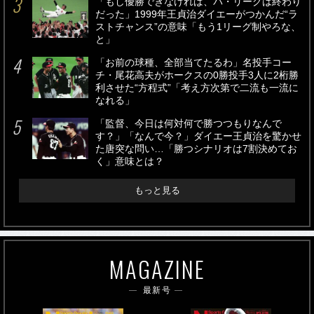
「もし優勝できなければ、パ・リーグは終わり
だった」1999年王貞治ダイエーがつかんだ“ラ
ストチャンス”の意味「もう1リーグ制やろな、
と」
「お前の球種、全部当てたるわ」名投手コー
チ・尾花高夫がホークスの0勝投手3人に2桁勝
利させた“方程式”「考え方次第で二流も一流に
なれる」
「監督、今日は何対何で勝つつもりなんで
す？」「なんで今？」ダイエー王貞治を驚かせ
た唐突な問い…「勝つシナリオは7割決めてお
く」意味とは？
もっと見る
MAGAZINE
最新号