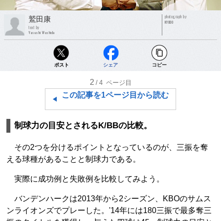
photograph by
鷲田康
KYODO
text by
Yasushi Washida
ポスト
シェア
コピー
2
/4
ページ目
この記事を1ページ目から読む
制球力の目安とされるK/BBの比較。
その2つを分けるポイントとなっているのが、三振を奪
える球種があることと制球力である。
実際に成功例と失敗例を比較してみよう。
バンデンハークは2013年から2シーズン、KBOのサムス
ンライオンズでプレーした。'14年には180三振で最多奪三