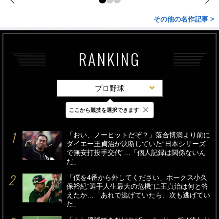
その他の名作記事 >
RANKING
プロ野球
×
ここから競技を選択できます
最新
24時間
週間
「おい、ノーヒットだぞ？」落合博満より前に
ダイエー王貞治が決断していた“日本シリーズ
で無安打投手交代”…「個人記録は関係ないん
だ」
「僕を4番から外してください」ホークス小久
保裕紀“選手人生最大の危機”に王貞治は何と答
えたか…「あれで逃げていたら、次も逃げてい
た」