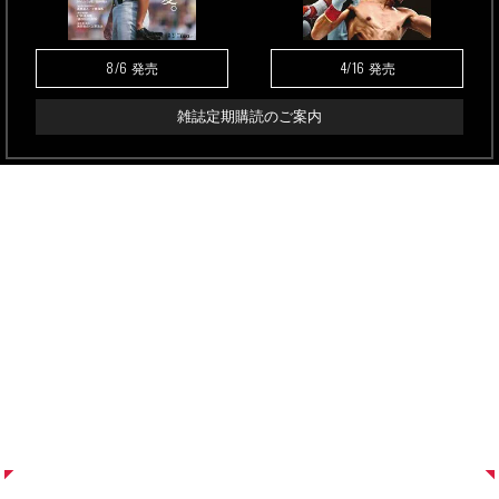
8/6
4/16
発売
発売
雑誌定期購読のご案内