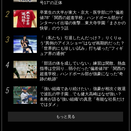
号17”の正体
卒業生の大半が東大・京大・医学部に!? “偏差
値78”「関西の超進学校」ハンドボール部がイ
ンターハイ出場の衝撃…東大寺学園「まさかの
快挙」のウラ話
「（私たち）引退したんだっけ？」りくりゅ
う“異例のアイスショー”はなぜ画期的だった？
「世界的にも珍しい試み」打ち破った“フィギ
ュア界の通例”
「部活の体を成していない」練習は閑散、熱血
指導は空回り…弱小だった“偏差値78”「関西の
超進学校」ハンドボール部が強豪になった“奇
跡の軌跡”
「強い組織であり続けたい」強豪が相次ぐ敗退
で波乱の甲子園…でも健大高崎はなぜ強い？
名将が語る“強い組織”の真意「有能な社長だけ
ではダメ」
もっと見る