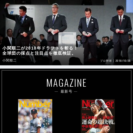
小関順二が2018年ドラフトを斬る！
全球団の採点と注目点を徹底検証。
小関順二
2018/10/26
プロ野球
MAGAZINE
最新号