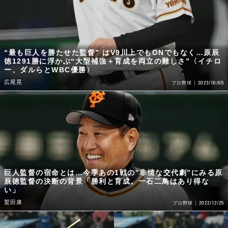
“最も巨人を勝たせた監督” はV9川上でもONでもなく…原辰
徳1291勝に浮かぶ“大型補強＋育成を両立の難しさ”〈イチロ
ー、ダルらとWBC優勝〉
広尾晃
2023/10/05
プロ野球
巨人監督の宿命とは…今季あの1戦の”非情な交代劇”にみる原
辰徳監督の決断の背景「勝利と育成。一石二鳥はあり得な
い」
鷲田康
2022/12/25
プロ野球