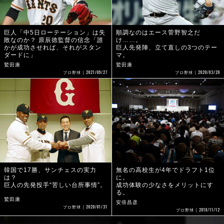
巨人「中5日ローテーション」は失
順調なのはエース菅野智之だ
敗なのか？ 原辰徳監督の信念「誰
け……。
かが成功させれば、それがスタン
巨人先発陣、立て直しの3つのテー
ダードに」
マ。
鷲田康
鷲田康
2021/09/27
2020/03/20
プロ野球
プロ野球
韓国で17勝、サンチェスの実力
無名の高校生が4年でドラフト1位
は？
に。
巨人の先発投手“苦しい台所事情”。
成功体験の少なさをメリットにす
る。
鷲田康
安倍昌彦
2020/01/31
プロ野球
2018/11/12
プロ野球