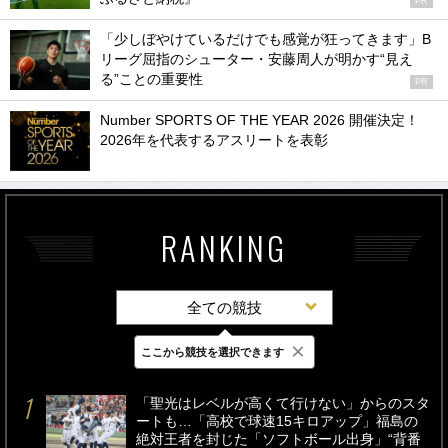
PR
「少しぼやけているだけでも感覚が狂ってきます」B
リーグ屈指のシューター・安藤周人が明かす“見え
る”ことの重要性
PR
Number SPORTS OF THE YEAR 2026 開催決定！
2026年を代表するアスリートを表彰
RANKING
全ての競技
×
ここから競技を選択できます
最新
24時間
週間
「聖光はレベルが高くて行けない」からのスタ
ートも…「高校で球速15キロアップ」福島の
絶対王者を封じた「ソフトボール出身」“背番