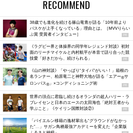
RECOMMEND
38歳でも進化を続ける篠山竜青が語る「10年前より
バスケが上手くなっている」理由とは。［MVVりらい
ぶ賞 受賞者インタビュー］
PR
《ラグビー界と体操界の同学年レジェンド対談》初対
面のリーチマイケルと内村航平が本音で語り合った競
技愛「好きだから、続けられる」
PR
《山の神対談》「やっぱり“タイパ”がいい！」箱根の
名ランナー、柏原竜二と神野大地が語る「エアー
サ
®
ロンパス
」×コンディショニング術
®
PR
世界の頂点に君臨し続けるオランダの超人ハリー・ラ
ブレイセンと日本のエースの太田海也「絶対王者から
学ぶこと」《ケイリン国際対談②》
PR
「バイエルン移籍の逸材輩出も“グラウンドがなかっ
た”…」サガン鳥栖最強アカデミーを変えた『企業版
ふるさと納税』