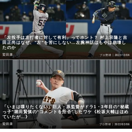
「左投手は左打者に対して有利」ってホント？ 村上宗隆と吉
田正尚はなぜ、”左”を苦にしない…左腕神話はもやは崩壊し
たのか
鷲田康
2022/12/04
プロ野球
「いまは喋りたくない」巨人・原監督がドラ1・3年目の“秘蔵
っ子”堀田賢慎の“コメントを拒否”したワケ《松坂大輔はほめ
ていたが…》
鷲田康
2022/02/06
プロ野球