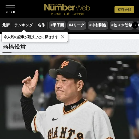
有料会員
毎日6時・11時・17時更新
最新
ランキング
名作
#甲子園
#Jリーグ
#中村剛也
#佐々木朗希
〉
×
今人気の記事が競技ごとに探せます
高橋優貴
関連記事
高橋優貴