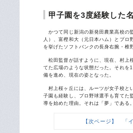
甲子園を3度経験した
かつて同じ新潟の新発田農業高校の監
人）、富樫和大（元日本ハム）とプロ
を挙げたソフトバンクの長身右腕・椎
松田監督が話すように、現在、村上桜
てた広場のような状態だった。それを1
備を進め、現在の姿となった。
村上桜ヶ丘には、ルーツが女子校とい
子園も経験し、プロ野球選手も育てた
導を始めた理由。それは「夢」である
【次ページ】 「