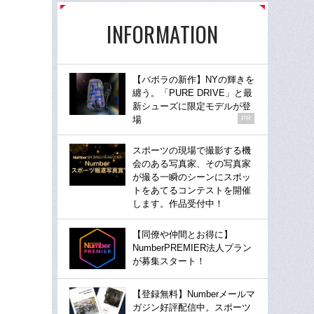
INFORMATION
【バボラの新作】NYの輝きを
纏う。「PURE DRIVE」と最
新シューズに限定モデルが登
場
PR
スポーツの現場で撮影する機
会のある写真家、その写真家
が撮る一瞬のシーンにスポッ
トをあてるコンテストを開催
します。作品受付中！
【同僚や仲間とお得に】
NumberPREMIER法人プラン
が募集スタート！
【登録無料】Numberメールマ
ガジン好評配信中。スポーツ