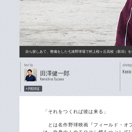
自ら探しあて、整備をした七湊野球場で村上桜ヶ丘高校（新潟）を
text by
photog
Kenic
田澤健一郎
Kenichiro Tazawa
PROFILE
「それをつくれば彼は来る」
とは名作野球映画『フィールド・オブ