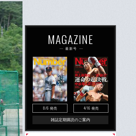
MAGAZINE
最新号
8/6
4/16
発売
発売
雑誌定期購読のご案内