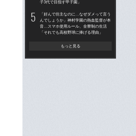
子3代で目指す甲子園」
組織
「好んで坊主なのに…なぜダメって言う
「
んでしょうか」神村学園の熱血監督が本
なぜ
音…スマホ使用ルール、全寮制の生活
進
「それでも高校野球に捧げる理由」
な
もっと見る