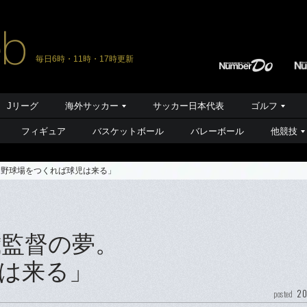
毎日6時・11時・17時更新
Jリーグ
海外サッカー
サッカー日本代表
ゴルフ
フィギュア
バスケットボール
バレーボール
他競技
「野球場をつくれば球児は来る」
歳監督の夢。
は来る」
20
posted