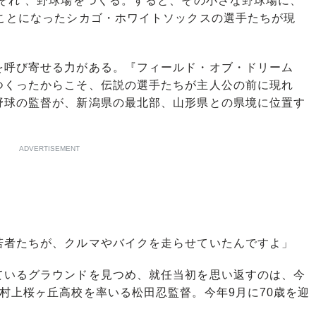
それ”、野球場をつくる。すると、その小さな野球場に、
ことになったシカゴ・ホワイトソックスの選手たちが現
を呼び寄せる力がある。『フィールド・オブ・ドリーム
つくったからこそ、伝説の選手たちが主人公の前に現れ
野球の監督が、新潟県の最北部、山形県との県境に位置す
ADVERTISEMENT
若者たちが、クルマやバイクを走らせていたんですよ」
いるグラウンドを見つめ、就任当初を思い返すのは、今
村上桜ヶ丘高校を率いる松田忍監督。今年9月に70歳を迎