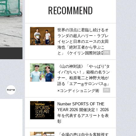
RECOMMEND
世界の頂点に君臨し続けるオ
ランダの超人ハリー・ラブレ
イセンと日本のエースの太田
海也「絶対王者から学ぶこ
と」《ケイリン国際対談②》
PR
《山の神対談》「やっぱり“タ
イパ”がいい！」箱根の名ラン
ナー、柏原竜二と神野大地が
語る「エアー
サロンパス
」
®
®
×コンディショニング術
PR
Number SPORTS OF THE
YEAR 2026 開催決定！ 2026
年を代表するアスリートを表
彰
「会場の声は自分を客観視す