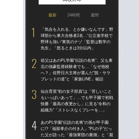
最新
24時間
週間
「気合を入れる、とか嫌いなんです」野
祖父
球部から東大合格者2名…“公立進学校で
北
野球も強い”東筑のナゾ「監督は数学の
へ？
先生」「怒るときは3分以内」
ブレ
祖父はあのPL学園“伝説の名将”、父も東
「
北の強豪監督経験者でも…「なぜ他校
球部
へ？」佐野日大主将が選んだ“脱・サラ
野球
ブレッドの道”と「家族LINE」秘話
先
仙台育英“初の女子部員”は「苦しいこと
あの
もいっぱいあって」…でも甲子園で初戦
に!
快勝「最高の夜更かし」に見る“令和の
た
組織力”「ストレスなくプレーを…」
子3
あのPL学園“伝説の名将”の孫が甲子園
仙台
に!?「福留孝介の付き人」“PLの子”だっ
も
た父が語った「最強軍団の裏側」と「親
快勝