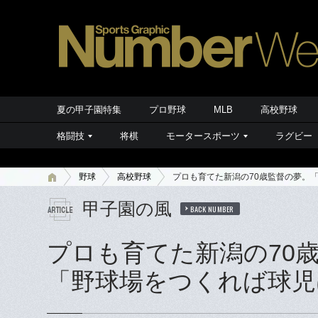
夏の甲子園特集
プロ野球
MLB
高校野球
格闘技
将棋
モータースポーツ
ラグビー
野球
高校野球
プロも育てた新潟の70歳監督の夢。
甲子園の風
BACK NUMBER
プロも育てた新潟の70
「野球場をつくれば球児