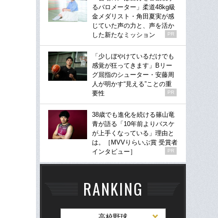
るバロメーター」柔道48kg級
金メダリスト・角田夏実が感
じていた声の力と、声を活か
した新たなミッション
PR
「少しぼやけているだけでも
感覚が狂ってきます」Bリー
グ屈指のシューター・安藤周
人が明かす“見える”ことの重
要性
PR
38歳でも進化を続ける篠山竜
青が語る「10年前よりバスケ
が上手くなっている」理由と
は。［MVVりらいぶ賞 受賞者
インタビュー］
PR
RANKING
高校野球