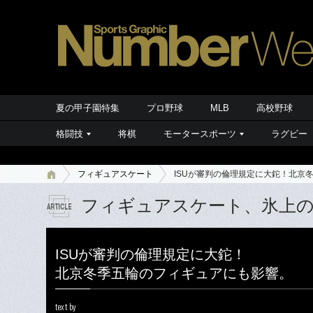
夏の甲子園特集
プロ野球
MLB
高校野球
格闘技
将棋
モータースポーツ
ラグビー
フィギュアスケート
ISUが審判の倫理規定に大鉈！北京
フィギュアスケート、氷上
ISUが審判の倫理規定に大鉈！
北京冬季五輪のフィギュアにも影響。
text by