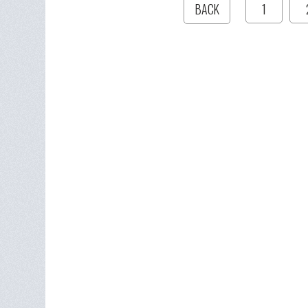
1
BACK