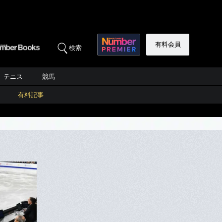
有料会員
検索
テニス
競馬
有料記事