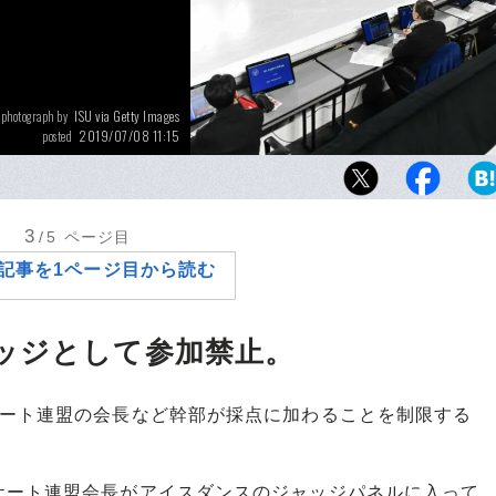
ISU via Getty Images
photograph by
2019/07/08 11:15
posted
2002年のソルトレイクシティ五輪の採点疑惑
に、昔からフィギュアスケートの採点方法は
きてはいるのだが……。
3
/5
ページ目
記事を1ページ目から読む
ッジとして参加禁止。
ート連盟の会長など幹部が採点に加わることを制限する
ート連盟会長がアイスダンスのジャッジパネルに入って