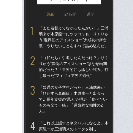
最新
24時間
週間
「まだ着替えてなかったんかい！」三浦
「
璃来が木原龍一にツッコミも…りくりゅ
りゅ
う“世界初のアイスショー”大成功の舞台
的
裏「やりたいことをすべて詰め込んだ」
ち破
「（私たち）引退したんだっけ？」りく
「
りゅう“異例のアイスショー”はなぜ画期
璃
的だった？「世界的にも珍しい試み」打
う“
ち破った“フィギュア界の通例”
裏
「普通の女子学生だった」三浦璃来が
「
「ひたすら真面目」木原龍一と出会っ
と
て…長年支援の“恩人”が見た「食べたい
日
ものも全て一緒」「運命的な相性の2
感じ
人」
ュ
「これ以上話すとネタバレになるよ」木
「
原龍一が三浦璃来のトークを制し
「