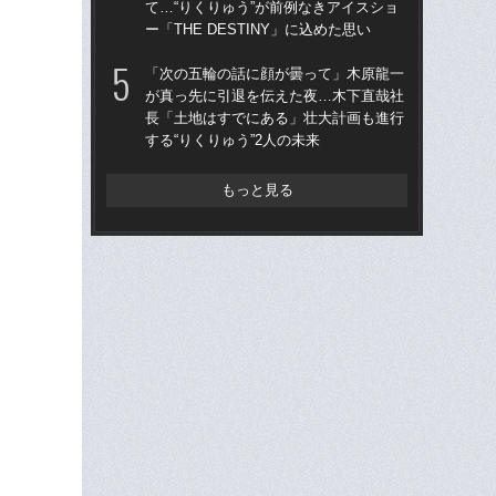
て…“りくりゅう”が前例なきアイスショ
て…
ー「THE DESTINY」に込めた思い
も
人
「次の五輪の話に顔が曇って」木原龍一
が真っ先に引退を伝えた夜…木下直哉社
「
長「土地はすでにある」壮大計画も進行
た
する“りくりゅう”2人の未来
支え
理由
ー
もっと見る