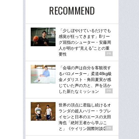
RECOMMEND
「少しぼやけているだけでも
感覚が狂ってきます」Bリー
グ屈指のシューター・安藤周
人が明かす“見える”ことの重
要性
PR
「会場の声は自分を客観視す
るバロメーター」柔道48kg級
金メダリスト・角田夏実が感
じていた声の力と、声を活か
した新たなミッション
PR
世界の頂点に君臨し続けるオ
ランダの超人ハリー・ラブレ
イセンと日本のエースの太田
海也「絶対王者から学ぶこ
と」《ケイリン国際対談②》
PR