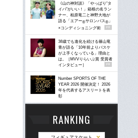
《山の神対談》「やっぱり“タ
イパ”がいい！」箱根の名ラン
ナー、柏原竜二と神野大地が
語る「エアー
サロンパス
」
®
®
×コンディショニング術
PR
38歳でも進化を続ける篠山竜
青が語る「10年前よりバスケ
が上手くなっている」理由と
は。［MVVりらいぶ賞 受賞者
インタビュー］
PR
Number SPORTS OF THE
YEAR 2026 開催決定！ 2026
年を代表するアスリートを表
彰
RANKING
フィギュアスケート