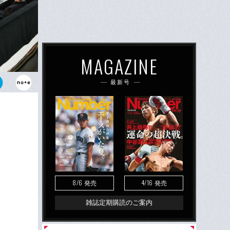
MAGAZINE
最新号
などを契機
改善を重ねて
8/6
4/16
発売
発売
雑誌定期購読のご案内