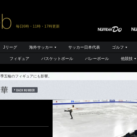
毎日6時・11時・17時更新
Jリーグ
海外サッカー
サッカー日本代表
ゴルフ
フィギュア
バスケットボール
バレーボール
他競技
冬季五輪のフィギュアにも影響。
の華
BACK NUMBER